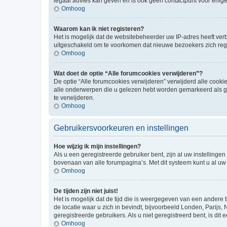
legaal advies kan geven en is ook geen contactpunt voor enige j
Omhoog
Waarom kan ik niet registeren?
Het is mogelijk dat de websitebeheerder uw IP-adres heeft ve
uitgeschakeld om te voorkomen dat nieuwe bezoekers zich regi
Omhoog
Wat doet de optie “Alle forumcookies verwijderen”?
De optie “Alle forumcookies verwijderen” verwijderd alle cookie
alle onderwerpen die u gelezen hebt worden gemarkeerd als ge
te verwijderen.
Omhoog
Gebruikersvoorkeuren en instellingen
Hoe wijzig ik mijn instellingen?
Als u een geregistreerde gebruiker bent, zijn al uw instellin
bovenaan van alle forumpagina’s. Met dit systeem kunt u al uw 
Omhoog
De tijden zijn niet juist!
Het is mogelijk dat de tijd die is weergegeven van een andere t
de locatie waar u zich in bevindt, bijvoorbeeld Londen, Parijs,
geregistreerde gebruikers. Als u niet geregistreerd bent, is dit e
Omhoog