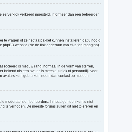
an de serverklok verkeerd ingesteld. Informeer dan een beheerder
r te vragen of ze het taalpakket kunnen installeren dat u nodig
 de phpBB-website (zie de link onderaan van elke forumpagina).
ssocieerd is met uw rang, normaal in de vorm van sterren,
er bekend als een avatar, is meestal uniek of persoonlijk voor
en avatars kunt gebruiken, neem dan contact op met een
eld moderators en beheerders. In het algemeen kunt u niet
ng te verhogen. De meeste forums zullen dit niet tolereren en