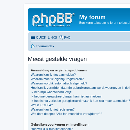
My forum
Een korte tekst om je forum te besc
QUICK_LINKS
FAQ
Forumindex
Meest gestelde vragen
Aanmelding en registratieproblemen
Waarom kan ik niet aanmelden?
Waarom moet ik eigenlijk registreren?
Waarom word ik automatisch afgemeld?
Hoe kan ik vermijden dat mijn gebruikersnaam wordt weergeven in de li
Ik ben mijn wachtwoord kwijt!
Ik heb me geregistreerd maar kan niet aanmelden!
Ik heb in het verleden geregistreerd maar ik kan niet meer aanmelden?
Wat is COPPA?
Waarom kan ik niet registeren?
Wat doet de optie “Alle forumcookies verwijderen”?
Gebruikersvoorkeuren en instellingen
Hoe wijzig ik mijn instellingen?