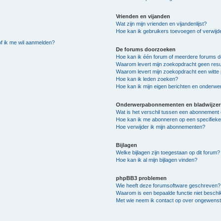
Vrienden en vijanden
Wat zijn mijn vrienden en vijandenlijst?
Hoe kan ik gebruikers toevoegen of verwijder
of ik me wil aanmelden?
De forums doorzoeken
Hoe kan ik één forum of meerdere forums 
Waarom levert mijn zoekopdracht geen resu
Waarom levert mijn zoekopdracht een witte 
Hoe kan ik leden zoeken?
Hoe kan ik mijn eigen berichten en onderw
Onderwerpabonnementen en bladwijzer
Wat is het verschil tussen een abonnement 
Hoe kan ik me abonneren op een specifiek
Hoe verwijder ik mijn abonnementen?
Bijlagen
Welke bijlagen zijn toegestaan op dit forum?
Hoe kan ik al mijn bijlagen vinden?
phpBB3 problemen
Wie heeft deze forumsoftware geschreven?
Waarom is een bepaalde functie niet besch
Met wie neem ik contact op over ongewenste 