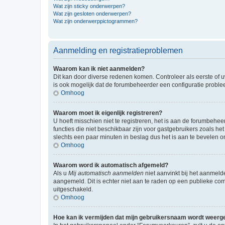
Wat zijn sticky onderwerpen?
Wat zijn gesloten onderwerpen?
Wat zijn onderwerppictogrammen?
Aanmelding en registratieproblemen
Waarom kan ik niet aanmelden?
Dit kan door diverse redenen komen. Controleer als eerste of u
is ook mogelijk dat de forumbeheerder een configuratie problee
Omhoog
Waarom moet ik eigenlijk registreren?
U hoeft misschien niet te registreren, het is aan de forumbehee
functies die niet beschikbaar zijn voor gastgebruikers zoals 
slechts een paar minuten in beslag dus het is aan te bevelen om
Omhoog
Waarom word ik automatisch afgemeld?
Als u
Mij automatisch aanmelden
niet aanvinkt bij het aanmeld
aangemeld. Dit is echter niet aan te raden op een publieke compu
uitgeschakeld.
Omhoog
Hoe kan ik vermijden dat mijn gebruikersnaam wordt weergev