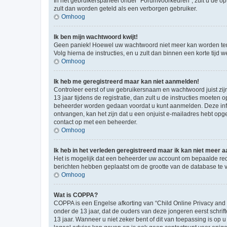
In het gebruikerspaneel onder “Forumvoorkeuren”, zult u de op
zult dan worden geteld als een verborgen gebruiker.
Omhoog
Ik ben mijn wachtwoord kwijt!
Geen paniek! Hoewel uw wachtwoord niet meer kan worden te
Volg hierna de instructies, en u zult dan binnen een korte tij
Omhoog
Ik heb me geregistreerd maar kan niet aanmelden!
Controleer eerst of uw gebruikersnaam en wachtwoord juist zij
13 jaar tijdens de registratie, dan zult u de instructies moet
beheerder worden gedaan voordat u kunt aanmelden. Deze inform
ontvangen, kan het zijn dat u een onjuist e-mailadres hebt opge
contact op met een beheerder.
Omhoog
Ik heb in het verleden geregistreerd maar ik kan niet meer
Het is mogelijk dat een beheerder uw account om bepaalde red
berichten hebben geplaatst om de grootte van de database te 
Omhoog
Wat is COPPA?
COPPA is een Engelse afkorting van “Child Online Privacy and
onder de 13 jaar, dat de ouders van deze jongeren eerst schri
13 jaar. Wanneer u niet zeker bent of dit van toepassing is op