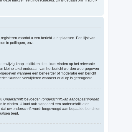
r deze functie heeft ingeschakeld. Dit is gedaan om misbruik
egisteren voordat u een bericht kunt plaatsen. Een lijst van
en in peilingen, enz.
de wijzig-knop te klikken die u kunt vinden op het relevante
r een kleine tekst onderaan van het bericht worden weergegeven
n weergegeven wanneer een beheerder of moderator een bericht
bericht kunnen verwijderen wanneer er al op is gereageerd.
 u
Onderschrift toevoegen (onderschrift kan aangepast worden
 te vinden. U kunt ook standaard een onderschrift laten
n dat uw onderschrift wordt toegevoegd aan bepaalde berichten
aatsen bent.