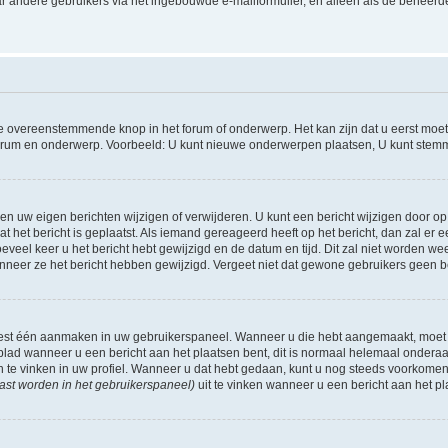
r andere gebruikers via het ingebouwde e-mailformulier, en alleen als de beheerde
 overeenstemmende knop in het forum of onderwerp. Het kan zijn dat u eerst moet r
forum en onderwerp. Voorbeeld: U kunt nieuwe onderwerpen plaatsen, U kunt stemm
n uw eigen berichten wijzigen of verwijderen. U kunt een bericht wijzigen door op 
at het bericht is geplaatst. Als iemand gereageerd heeft op het bericht, dan zal e
hoeveel keer u het bericht hebt gewijzigd en de datum en tijd. Dit zal niet worde
wanneer ze het bericht hebben gewijzigd. Vergeet niet dat gewone gebruikers geen 
 eest één aanmaken in uw gebruikerspaneel. Wanneer u die hebt aangemaakt, moet
ad wanneer u een bericht aan het plaatsen bent, dit is normaal helemaal onderaan
n te vinken in uw profiel. Wanneer u dat hebt gedaan, kunt u nog steeds voorkome
ast worden in het gebruikerspaneel)
uit te vinken wanneer u een bericht aan het pl