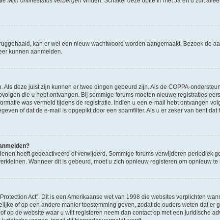
tie
Mijn onlinestatus verbergen
vinden. Schakel deze optie in met
Ja
en u zult alle
ruggehaald, kan er wel een nieuw wachtwoord worden aangemaakt. Bezoek de aa
d weer kunnen aanmelden.
n. Als deze juist zijn kunnen er twee dingen gebeurd zijn. Als de COPPA-ondersteu
en opvolgen die u hebt ontvangen. Bij sommige forums moeten nieuwe registraties eer
atie was vermeld tijdens de registratie. Indien u een e-mail hebt ontvangen volg
geven of dat de e-mail is opgepikt door een spamfilter. Als u er zeker van bent dat
 aanmelden?
enen heeft gedeactiveerd of verwijderd. Sommige forums verwijderen periodiek ge
verkleinen. Wanneer dit is gebeurd, moet u zich opnieuw registeren om opnieuw t
 Protection Act”. Dit is een Amerikaanse wet van 1998 die websites verplichten 
ftelijke of op een andere manier toestemming geven, zodat de ouders weten dat er
 u of op de website waar u wilt registeren neem dan contact op met een juridische a