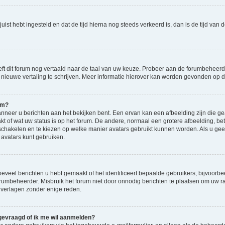
d juist hebt ingesteld en dat de tijd hierna nog steeds verkeerd is, dan is de tijd v
eft dit forum nog vertaald naar de taal van uw keuze. Probeer aan de forumbeheerde
en nieuwe vertaling te schrijven. Meer informatie hierover kan worden gevonden op
am?
eer u berichten aan het bekijken bent. Een ervan kan een afbeelding zijn die gea
kt of wat uw status is op het forum. De andere, normaal een grotere afbeelding, bet
 schakelen en te kiezen op welke manier avatars gebruikt kunnen worden. Als u ge
vatars kunt gebruiken.
veel berichten u hebt gemaakt of het identificeert bepaalde gebruikers, bijvoorbe
orumbeheerder. Misbruik het forum niet door onnodig berichten te plaatsen om uw ra
 verlagen zonder enige reden.
 gevraagd of ik me wil aanmelden?