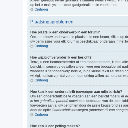
Alleen geregistreerde gebruikers kunnen e-mails versturen naa
op het e-mailsysteem door gastgebruikers te voorkomen.
Omhoog
Plaatsingsproblemen
Hoe plaats ik een onderwerp in een forum?
Om een nieuw onderwerp te plaatsen in een forum, klikt u op de
uw permissies voor elk forum is beschikbaar onderaan in het 
Omhoog
Hoe wijzig of verwijder ik een bericht?
Tenzij u een forumbeheerder of een moderator bent, kunt u allee
bericht, in sommige gevallen alleen voor een bepaalde tijd nad
wanneer u het onderwerp bekijkt, in de kleine tekst zal staan 
wijzigt, het kan zijn dat ze een opmerking willen achterlaten 
Omhoog
Hoe kan ik een onderschrift toevoegen aan mijn bericht?
Om een onderschrift toe te voegen aan een bericht moet u er
in het gebruikerspaneel)
aanvinken onderaan van de optie tabbl
toevoegen aan al uw berichten door de juiste keuzerondjes aa
door de optie
Onderschrift toevoegen (onderschrift kan aangep
Omhoog
Hoe kan ik een peiling maken?