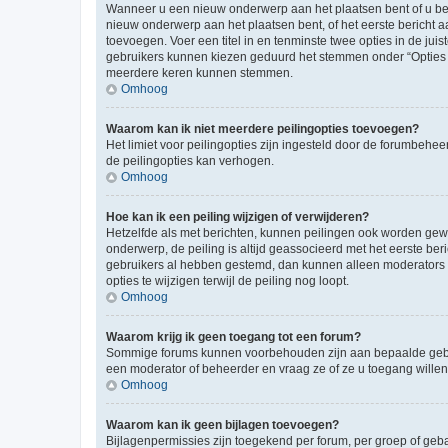
Wanneer u een nieuw onderwerp aan het plaatsen bent of u ben
nieuw onderwerp aan het plaatsen bent, of het eerste bericht a
toevoegen. Voer een titel in en tenminste twee opties in de juis
gebruikers kunnen kiezen geduurd het stemmen onder “Opties per 
meerdere keren kunnen stemmen.
Omhoog
Waarom kan ik niet meerdere peilingopties toevoegen?
Het limiet voor peilingopties zijn ingesteld door de forumbeh
de peilingopties kan verhogen.
Omhoog
Hoe kan ik een peiling wijzigen of verwijderen?
Hetzelfde als met berichten, kunnen peilingen ook worden gewijz
onderwerp, de peiling is altijd geassocieerd met het eerste be
gebruikers al hebben gestemd, dan kunnen alleen moderators o
opties te wijzigen terwijl de peiling nog loopt.
Omhoog
Waarom krijg ik geen toegang tot een forum?
Sommige forums kunnen voorbehouden zijn aan bepaalde gebruik
een moderator of beheerder en vraag ze of ze u toegang willen
Omhoog
Waarom kan ik geen bijlagen toevoegen?
Bijlagenpermissies zijn toegekend per forum, per groep of geb