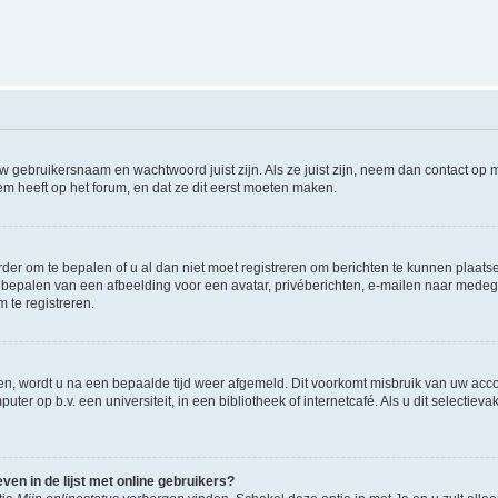
w gebruikersnaam en wachtwoord juist zijn. Als ze juist zijn, neem dan contact op
m heeft op het forum, en dat ze dit eerst moeten maken.
rder om te bepalen of u al dan niet moet registreren om berichten te kunnen plaatse
het bepalen van een afbeelding voor een avatar, privéberichten, e-mailen naar med
 te registreren.
en, wordt u na een bepaalde tijd weer afgemeld. Dit voorkomt misbruik van uw accou
ter op b.v. een universiteit, in een bibliotheek of internetcafé. Als u dit selectiev
en in de lijst met online gebruikers?