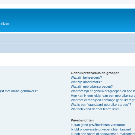
hrijven
Gebruikersniveaus en groepen
Wat zijn beheerders?
Wat zijn moderators?
Wat zijn gebruikersgroepen?
jst met online gebruikers?
Waarom zijn er gebruikersgroepen en hoe k
Hoe kan ik een leider van een gebruikersg
Waarom verschijnen sommige gebruikersgro
Wat is een “standaard gebruikersgroep”?
Wat betekend de “het team” link?
Privéberichten
Ik kan geen privéberichten versturen!
Ik blijf ongewenste privéberichten krijgen!
Ik heb een spam of ongewenst e-mailberich