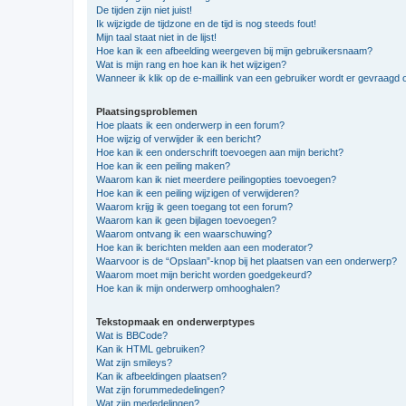
De tijden zijn niet juist!
Ik wijzigde de tijdzone en de tijd is nog steeds fout!
Mijn taal staat niet in de lijst!
Hoe kan ik een afbeelding weergeven bij mijn gebruikersnaam?
Wat is mijn rang en hoe kan ik het wijzigen?
Wanneer ik klik op de e-maillink van een gebruiker wordt er gevraagd 
Plaatsingsproblemen
Hoe plaats ik een onderwerp in een forum?
Hoe wijzig of verwijder ik een bericht?
Hoe kan ik een onderschrift toevoegen aan mijn bericht?
Hoe kan ik een peiling maken?
Waarom kan ik niet meerdere peilingopties toevoegen?
Hoe kan ik een peiling wijzigen of verwijderen?
Waarom krijg ik geen toegang tot een forum?
Waarom kan ik geen bijlagen toevoegen?
Waarom ontvang ik een waarschuwing?
Hoe kan ik berichten melden aan een moderator?
Waarvoor is de “Opslaan”-knop bij het plaatsen van een onderwerp?
Waarom moet mijn bericht worden goedgekeurd?
Hoe kan ik mijn onderwerp omhooghalen?
Tekstopmaak en onderwerptypes
Wat is BBCode?
Kan ik HTML gebruiken?
Wat zijn smileys?
Kan ik afbeeldingen plaatsen?
Wat zijn forummededelingen?
Wat zijn mededelingen?