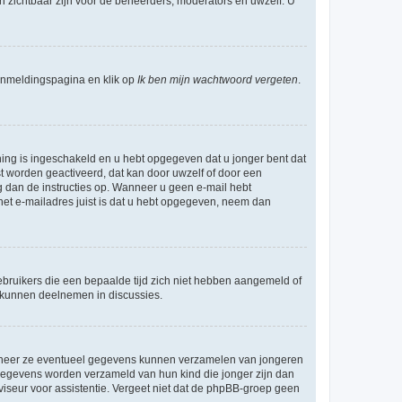
en zichtbaar zijn voor de beheerders, moderators en uwzelf. U
nmeldingspagina en klik op
Ik ben mijn wachtwoord vergeten
.
ning is ingeschakeld en u hebt opgegeven dat u jonger bent dat
st worden geactiveerd, dat kan door uwzelf of door een
 dan de instructies op. Wanneer u geen e-mail hebt
 het e-mailadres juist is dat u hebt opgegeven, neem dan
bruikers die een bepaalde tijd zich niet hebben aangemeld of
e kunnen deelnemen in discussies.
wanneer ze eventueel gegevens kunnen verzamelen van jongeren
 gegevens worden verzameld van hun kind die jonger zijn dan
dviseur voor assistentie. Vergeet niet dat de phpBB-groep geen