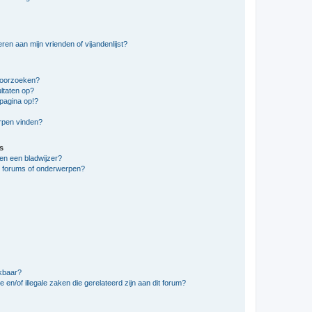
en aan mijn vrienden of vijandenlijst?
doorzoeken?
ltaten op?
pagina op!?
erpen vinden?
s
en een bladwijzer?
e forums of onderwerpen?
ikbaar?
en/of illegale zaken die gerelateerd zijn aan dit forum?