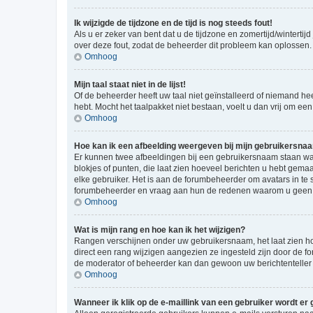
Ik wijzigde de tijdzone en de tijd is nog steeds fout!
Als u er zeker van bent dat u de tijdzone en zomertijd/wintertij
over deze fout, zodat de beheerder dit probleem kan oplossen.
Omhoog
Mijn taal staat niet in de lijst!
Of de beheerder heeft uw taal niet geïnstalleerd of niemand he
hebt. Mocht het taalpakket niet bestaan, voelt u dan vrij om e
Omhoog
Hoe kan ik een afbeelding weergeven bij mijn gebruikersna
Er kunnen twee afbeeldingen bij een gebruikersnaam staan wann
blokjes of punten, die laat zien hoeveel berichten u hebt gemaa
elke gebruiker. Het is aan de forumbeheerder om avatars in te
forumbeheerder en vraag aan hun de redenen waarom u geen a
Omhoog
Wat is mijn rang en hoe kan ik het wijzigen?
Rangen verschijnen onder uw gebruikersnaam, het laat zien hoe
direct een rang wijzigen aangezien ze ingesteld zijn door de f
de moderator of beheerder kan dan gewoon uw berichtenteller
Omhoog
Wanneer ik klik op de e-maillink van een gebruiker wordt er