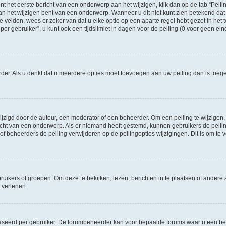
t het eerste bericht van een onderwerp aan het wijzigen, klik dan op de tab “Pei
an het wijzigen bent van een onderwerp. Wanneer u dit niet kunt zien betekend dat 
te velden, wees er zeker van dat u elke optie op een aparte regel hebt gezet in het t
gebruiker”, u kunt ook een tijdslimiet in dagen voor de peiling (0 voor geen einde)
eerder. Als u denkt dat u meerdere opties moet toevoegen aan uw peiling dan is to
igd door de auteur, een moderator of een beheerder. Om een peiling te wijzigen, kl
richt van een onderwerp. Als er niemand heeft gestemd, kunnen gebruikers de peiling
f beheerders de peiling verwijderen op de peilingopties wijzigingen. Dit is om t
ers of groepen. Om deze te bekijken, lezen, berichten in te plaatsen of andere a
 verlenen.
aseerd per gebruiker. De forumbeheerder kan voor bepaalde forums waar u een ber