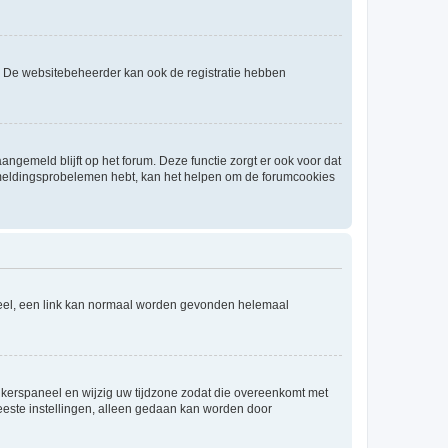
. De websitebeheerder kan ook de registratie hebben
angemeld blijft op het forum. Deze functie zorgt er ook voor dat
fmeldingsprobelemen hebt, kan het helpen om de forumcookies
aneel, een link kan normaal worden gevonden helemaal
ruikerspaneel en wijzig uw tijdzone zodat die overeenkomt met
 meeste instellingen, alleen gedaan kan worden door