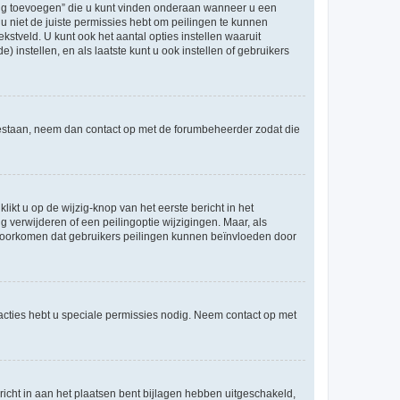
ling toevoegen” die u kunt vinden onderaan wanneer u een
u niet de juiste permissies hebt om peilingen te kunnen
ekstveld. U kunt ook het aantal opties instellen waaruit
 instellen, en als laatste kunt u ook instellen of gebruikers
egestaan, neem dan contact op met de forumbeheerder zodat die
ikt u op de wijzig-knop van het eerste bericht in het
 verwijderen of een peilingoptie wijzigingen. Maar, als
e voorkomen dat gebruikers peilingen kunnen beïnvloeden door
cties hebt u speciale permissies nodig. Neem contact op met
icht in aan het plaatsen bent bijlagen hebben uitgeschakeld,