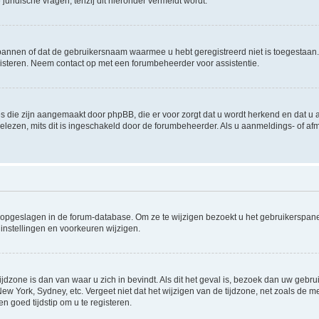
uridische vragen, tenzij dit hieronder vermeldt wordt.
rbannen of dat de gebruikersnaam waarmee u hebt geregistreerd niet is toegestaan
steren. Neem contact op met een forumbeheerder voor assistentie.
s die zijn aangemaakt door phpBB, die er voor zorgt dat u wordt herkend en dat u a
lezen, mits dit is ingeschakeld door de forumbeheerder. Als u aanmeldings- of a
gen opgeslagen in de forum-database. Om ze te wijzigen bezoekt u het gebruikersp
instellingen en voorkeuren wijzigen.
ijdzone is dan van waar u zich in bevindt. Als dit het geval is, bezoek dan uw geb
 New York, Sydney, etc. Vergeet niet dat het wijzigen van de tijdzone, net zoals de
en goed tijdstip om u te registeren.