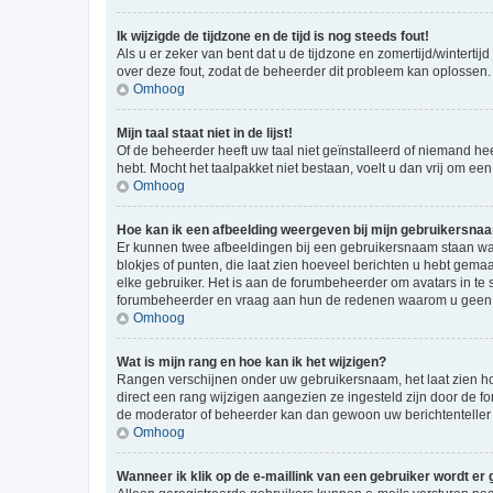
Ik wijzigde de tijdzone en de tijd is nog steeds fout!
Als u er zeker van bent dat u de tijdzone en zomertijd/wintertij
over deze fout, zodat de beheerder dit probleem kan oplossen.
Omhoog
Mijn taal staat niet in de lijst!
Of de beheerder heeft uw taal niet geïnstalleerd of niemand he
hebt. Mocht het taalpakket niet bestaan, voelt u dan vrij om e
Omhoog
Hoe kan ik een afbeelding weergeven bij mijn gebruikersna
Er kunnen twee afbeeldingen bij een gebruikersnaam staan wann
blokjes of punten, die laat zien hoeveel berichten u hebt gemaa
elke gebruiker. Het is aan de forumbeheerder om avatars in te
forumbeheerder en vraag aan hun de redenen waarom u geen a
Omhoog
Wat is mijn rang en hoe kan ik het wijzigen?
Rangen verschijnen onder uw gebruikersnaam, het laat zien hoe
direct een rang wijzigen aangezien ze ingesteld zijn door de f
de moderator of beheerder kan dan gewoon uw berichtenteller
Omhoog
Wanneer ik klik op de e-maillink van een gebruiker wordt er