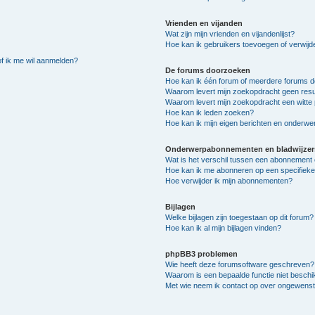
Vrienden en vijanden
Wat zijn mijn vrienden en vijandenlijst?
Hoe kan ik gebruikers toevoegen of verwijder
of ik me wil aanmelden?
De forums doorzoeken
Hoe kan ik één forum of meerdere forums 
Waarom levert mijn zoekopdracht geen resu
Waarom levert mijn zoekopdracht een witte 
Hoe kan ik leden zoeken?
Hoe kan ik mijn eigen berichten en onderw
Onderwerpabonnementen en bladwijzer
Wat is het verschil tussen een abonnement 
Hoe kan ik me abonneren op een specifiek
Hoe verwijder ik mijn abonnementen?
Bijlagen
Welke bijlagen zijn toegestaan op dit forum?
Hoe kan ik al mijn bijlagen vinden?
phpBB3 problemen
Wie heeft deze forumsoftware geschreven?
Waarom is een bepaalde functie niet besch
Met wie neem ik contact op over ongewenste 