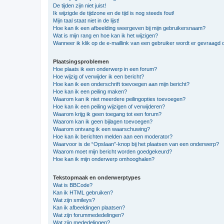
De tijden zijn niet juist!
Ik wijzigde de tijdzone en de tijd is nog steeds fout!
Mijn taal staat niet in de lijst!
Hoe kan ik een afbeelding weergeven bij mijn gebruikersnaam?
Wat is mijn rang en hoe kan ik het wijzigen?
Wanneer ik klik op de e-maillink van een gebruiker wordt er gevraagd 
Plaatsingsproblemen
Hoe plaats ik een onderwerp in een forum?
Hoe wijzig of verwijder ik een bericht?
Hoe kan ik een onderschrift toevoegen aan mijn bericht?
Hoe kan ik een peiling maken?
Waarom kan ik niet meerdere peilingopties toevoegen?
Hoe kan ik een peiling wijzigen of verwijderen?
Waarom krijg ik geen toegang tot een forum?
Waarom kan ik geen bijlagen toevoegen?
Waarom ontvang ik een waarschuwing?
Hoe kan ik berichten melden aan een moderator?
Waarvoor is de “Opslaan”-knop bij het plaatsen van een onderwerp?
Waarom moet mijn bericht worden goedgekeurd?
Hoe kan ik mijn onderwerp omhooghalen?
Tekstopmaak en onderwerptypes
Wat is BBCode?
Kan ik HTML gebruiken?
Wat zijn smileys?
Kan ik afbeeldingen plaatsen?
Wat zijn forummededelingen?
Wat zijn mededelingen?