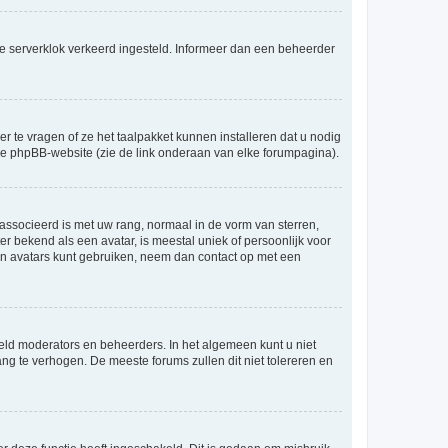
an de serverklok verkeerd ingesteld. Informeer dan een beheerder
r te vragen of ze het taalpakket kunnen installeren dat u nodig
 de phpBB-website (zie de link onderaan van elke forumpagina).
ssocieerd is met uw rang, normaal in de vorm van sterren,
er bekend als een avatar, is meestal uniek of persoonlijk voor
en avatars kunt gebruiken, neem dan contact op met een
eld moderators en beheerders. In het algemeen kunt u niet
ng te verhogen. De meeste forums zullen dit niet tolereren en