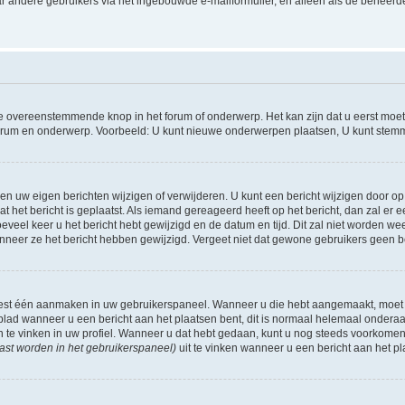
r andere gebruikers via het ingebouwde e-mailformulier, en alleen als de beheerde
 overeenstemmende knop in het forum of onderwerp. Het kan zijn dat u eerst moet r
forum en onderwerp. Voorbeeld: U kunt nieuwe onderwerpen plaatsen, U kunt stemm
n uw eigen berichten wijzigen of verwijderen. U kunt een bericht wijzigen door op 
at het bericht is geplaatst. Als iemand gereageerd heeft op het bericht, dan zal e
hoeveel keer u het bericht hebt gewijzigd en de datum en tijd. Dit zal niet worde
wanneer ze het bericht hebben gewijzigd. Vergeet niet dat gewone gebruikers geen 
 eest één aanmaken in uw gebruikerspaneel. Wanneer u die hebt aangemaakt, moet
ad wanneer u een bericht aan het plaatsen bent, dit is normaal helemaal onderaan
n te vinken in uw profiel. Wanneer u dat hebt gedaan, kunt u nog steeds voorkome
ast worden in het gebruikerspaneel)
uit te vinken wanneer u een bericht aan het pl