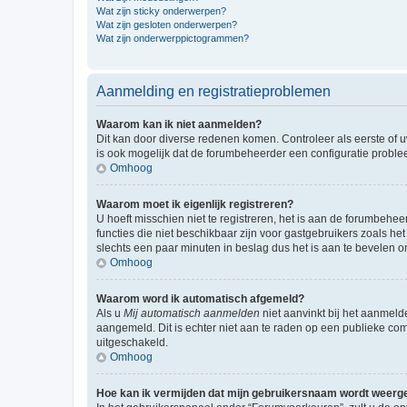
Wat zijn sticky onderwerpen?
Wat zijn gesloten onderwerpen?
Wat zijn onderwerppictogrammen?
Aanmelding en registratieproblemen
Waarom kan ik niet aanmelden?
Dit kan door diverse redenen komen. Controleer als eerste of u
is ook mogelijk dat de forumbeheerder een configuratie problee
Omhoog
Waarom moet ik eigenlijk registreren?
U hoeft misschien niet te registreren, het is aan de forumbehee
functies die niet beschikbaar zijn voor gastgebruikers zoals 
slechts een paar minuten in beslag dus het is aan te bevelen om
Omhoog
Waarom word ik automatisch afgemeld?
Als u
Mij automatisch aanmelden
niet aanvinkt bij het aanmeld
aangemeld. Dit is echter niet aan te raden op een publieke compu
uitgeschakeld.
Omhoog
Hoe kan ik vermijden dat mijn gebruikersnaam wordt weergev