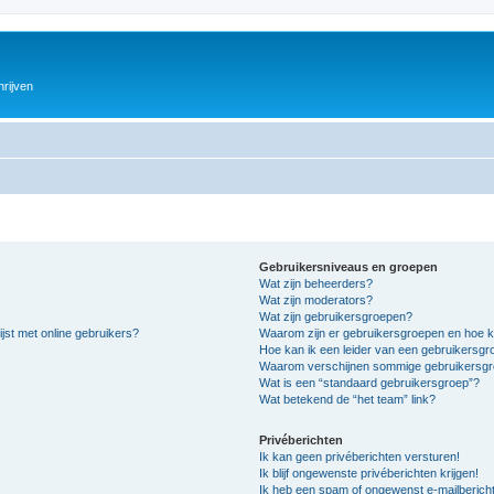
hrijven
Gebruikersniveaus en groepen
Wat zijn beheerders?
Wat zijn moderators?
Wat zijn gebruikersgroepen?
jst met online gebruikers?
Waarom zijn er gebruikersgroepen en hoe k
Hoe kan ik een leider van een gebruikersg
Waarom verschijnen sommige gebruikersgro
Wat is een “standaard gebruikersgroep”?
Wat betekend de “het team” link?
Privéberichten
Ik kan geen privéberichten versturen!
Ik blijf ongewenste privéberichten krijgen!
Ik heb een spam of ongewenst e-mailberich