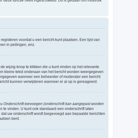
r deze functie heeft ingeschakeld. Dit is gedaan om misbruik
egisteren voordat u een bericht kunt plaatsen. Een lijst van
en in peilingen, enz.
de wijzig-knop te klikken die u kunt vinden op het relevante
r een kleine tekst onderaan van het bericht worden weergegeven
n weergegeven wanneer een beheerder of moderator een bericht
bericht kunnen verwijderen wanneer er al op is gereageerd.
 u
Onderschrift toevoegen (onderschrift kan aangepast worden
 te vinden. U kunt ook standaard een onderschrift laten
n dat uw onderschrift wordt toegevoegd aan bepaalde berichten
aatsen bent.