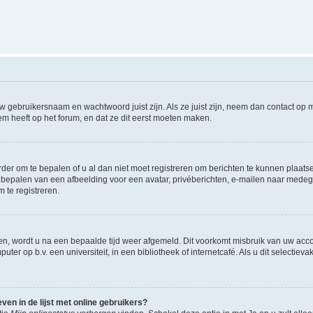
w gebruikersnaam en wachtwoord juist zijn. Als ze juist zijn, neem dan contact op
m heeft op het forum, en dat ze dit eerst moeten maken.
rder om te bepalen of u al dan niet moet registreren om berichten te kunnen plaatse
het bepalen van een afbeelding voor een avatar, privéberichten, e-mailen naar med
 te registreren.
en, wordt u na een bepaalde tijd weer afgemeld. Dit voorkomt misbruik van uw accou
ter op b.v. een universiteit, in een bibliotheek of internetcafé. Als u dit selectiev
en in de lijst met online gebruikers?