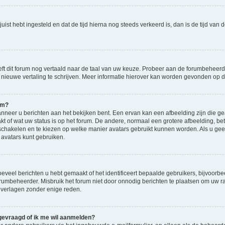
d juist hebt ingesteld en dat de tijd hierna nog steeds verkeerd is, dan is de tijd v
eft dit forum nog vertaald naar de taal van uw keuze. Probeer aan de forumbeheerde
en nieuwe vertaling te schrijven. Meer informatie hierover kan worden gevonden op
am?
eer u berichten aan het bekijken bent. Een ervan kan een afbeelding zijn die gea
kt of wat uw status is op het forum. De andere, normaal een grotere afbeelding, bet
 schakelen en te kiezen op welke manier avatars gebruikt kunnen worden. Als u ge
vatars kunt gebruiken.
veel berichten u hebt gemaakt of het identificeert bepaalde gebruikers, bijvoorbe
orumbeheerder. Misbruik het forum niet door onnodig berichten te plaatsen om uw ra
 verlagen zonder enige reden.
 gevraagd of ik me wil aanmelden?