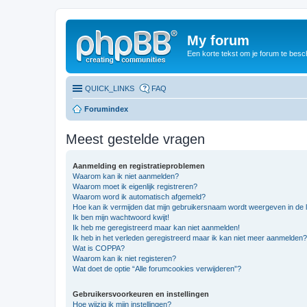
My forum
Een korte tekst om je forum te besc
QUICK_LINKS
FAQ
Forumindex
Meest gestelde vragen
Aanmelding en registratieproblemen
Waarom kan ik niet aanmelden?
Waarom moet ik eigenlijk registreren?
Waarom word ik automatisch afgemeld?
Hoe kan ik vermijden dat mijn gebruikersnaam wordt weergeven in de li
Ik ben mijn wachtwoord kwijt!
Ik heb me geregistreerd maar kan niet aanmelden!
Ik heb in het verleden geregistreerd maar ik kan niet meer aanmelden?
Wat is COPPA?
Waarom kan ik niet registeren?
Wat doet de optie “Alle forumcookies verwijderen”?
Gebruikersvoorkeuren en instellingen
Hoe wijzig ik mijn instellingen?