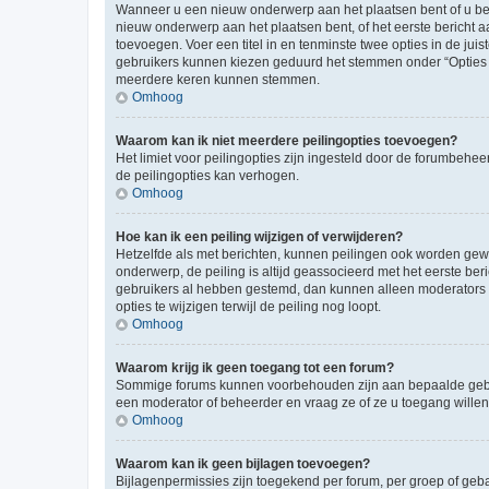
Wanneer u een nieuw onderwerp aan het plaatsen bent of u ben
nieuw onderwerp aan het plaatsen bent, of het eerste bericht a
toevoegen. Voer een titel in en tenminste twee opties in de juis
gebruikers kunnen kiezen geduurd het stemmen onder “Opties per 
meerdere keren kunnen stemmen.
Omhoog
Waarom kan ik niet meerdere peilingopties toevoegen?
Het limiet voor peilingopties zijn ingesteld door de forumbeh
de peilingopties kan verhogen.
Omhoog
Hoe kan ik een peiling wijzigen of verwijderen?
Hetzelfde als met berichten, kunnen peilingen ook worden gewijz
onderwerp, de peiling is altijd geassocieerd met het eerste be
gebruikers al hebben gestemd, dan kunnen alleen moderators o
opties te wijzigen terwijl de peiling nog loopt.
Omhoog
Waarom krijg ik geen toegang tot een forum?
Sommige forums kunnen voorbehouden zijn aan bepaalde gebruik
een moderator of beheerder en vraag ze of ze u toegang willen
Omhoog
Waarom kan ik geen bijlagen toevoegen?
Bijlagenpermissies zijn toegekend per forum, per groep of geb