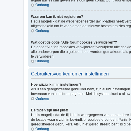
legaal advies kan geven en is ook geen contactpunt voor enige j
Omhoog
Waarom kan ik niet registeren?
Het is mogelijk dat de websitebeheerder uw IP-adres heeft ve
uitgeschakeld om te voorkomen dat nieuwe bezoekers zich regi
Omhoog
Wat doet de optie “Alle forumcookies verwijderen”?
De optie “Alle forumcookies verwijderen” verwijderd alle cookie
alle onderwerpen die u gelezen hebt worden gemarkeerd als ge
te verwijderen.
Omhoog
Gebruikersvoorkeuren en instellingen
Hoe wijzig ik mijn instellingen?
Als u een geregistreerde gebruiker bent, zijn al uw instellin
bovenaan van alle forumpagina’s. Met dit systeem kunt u al uw 
Omhoog
De tijden zijn niet juist!
Het is mogelijk dat de tijd die is weergegeven van een andere t
de locatie waar u zich in bevindt, bijvoorbeeld Londen, Parijs,
geregistreerde gebruikers. Als u niet geregistreerd bent, is dit e
Omhoog