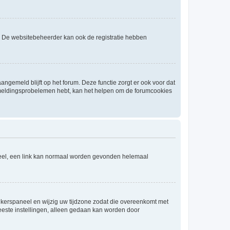
. De websitebeheerder kan ook de registratie hebben
angemeld blijft op het forum. Deze functie zorgt er ook voor dat
fmeldingsprobelemen hebt, kan het helpen om de forumcookies
aneel, een link kan normaal worden gevonden helemaal
ruikerspaneel en wijzig uw tijdzone zodat die overeenkomt met
 meeste instellingen, alleen gedaan kan worden door