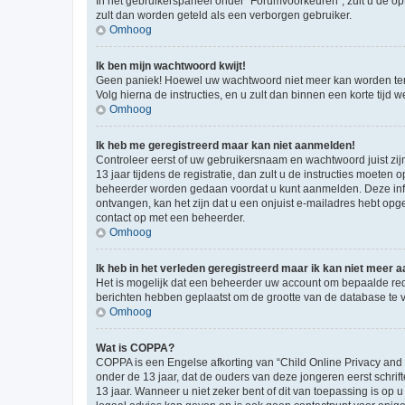
In het gebruikerspaneel onder “Forumvoorkeuren”, zult u de op
zult dan worden geteld als een verborgen gebruiker.
Omhoog
Ik ben mijn wachtwoord kwijt!
Geen paniek! Hoewel uw wachtwoord niet meer kan worden te
Volg hierna de instructies, en u zult dan binnen een korte tij
Omhoog
Ik heb me geregistreerd maar kan niet aanmelden!
Controleer eerst of uw gebruikersnaam en wachtwoord juist zij
13 jaar tijdens de registratie, dan zult u de instructies moet
beheerder worden gedaan voordat u kunt aanmelden. Deze inform
ontvangen, kan het zijn dat u een onjuist e-mailadres hebt opge
contact op met een beheerder.
Omhoog
Ik heb in het verleden geregistreerd maar ik kan niet meer
Het is mogelijk dat een beheerder uw account om bepaalde red
berichten hebben geplaatst om de grootte van de database te 
Omhoog
Wat is COPPA?
COPPA is een Engelse afkorting van “Child Online Privacy and
onder de 13 jaar, dat de ouders van deze jongeren eerst schri
13 jaar. Wanneer u niet zeker bent of dit van toepassing is op