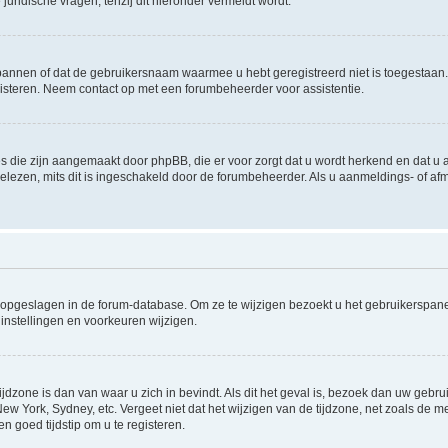
uridische vragen, tenzij dit hieronder vermeldt wordt.
rbannen of dat de gebruikersnaam waarmee u hebt geregistreerd niet is toegestaan
steren. Neem contact op met een forumbeheerder voor assistentie.
s die zijn aangemaakt door phpBB, die er voor zorgt dat u wordt herkend en dat u a
lezen, mits dit is ingeschakeld door de forumbeheerder. Als u aanmeldings- of a
gen opgeslagen in de forum-database. Om ze te wijzigen bezoekt u het gebruikersp
instellingen en voorkeuren wijzigen.
ijdzone is dan van waar u zich in bevindt. Als dit het geval is, bezoek dan uw geb
 New York, Sydney, etc. Vergeet niet dat het wijzigen van de tijdzone, net zoals de
en goed tijdstip om u te registeren.