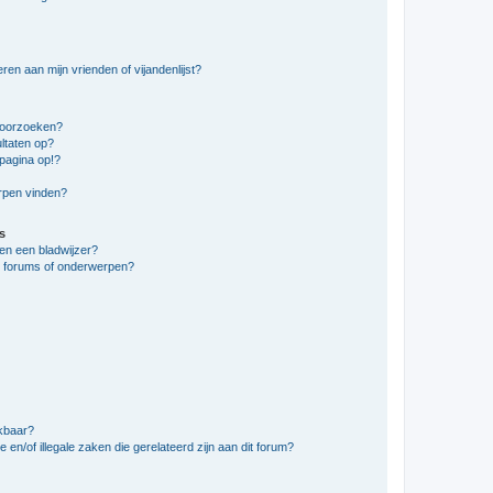
en aan mijn vrienden of vijandenlijst?
doorzoeken?
ltaten op?
pagina op!?
erpen vinden?
s
en een bladwijzer?
e forums of onderwerpen?
ikbaar?
en/of illegale zaken die gerelateerd zijn aan dit forum?