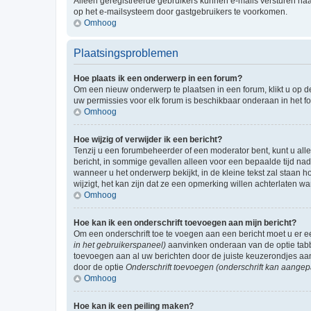
Alleen geregistreerde gebruikers kunnen e-mails versturen naa
op het e-mailsysteem door gastgebruikers te voorkomen.
Omhoog
Plaatsingsproblemen
Hoe plaats ik een onderwerp in een forum?
Om een nieuw onderwerp te plaatsen in een forum, klikt u op de
uw permissies voor elk forum is beschikbaar onderaan in het 
Omhoog
Hoe wijzig of verwijder ik een bericht?
Tenzij u een forumbeheerder of een moderator bent, kunt u allee
bericht, in sommige gevallen alleen voor een bepaalde tijd nad
wanneer u het onderwerp bekijkt, in de kleine tekst zal staan 
wijzigt, het kan zijn dat ze een opmerking willen achterlaten 
Omhoog
Hoe kan ik een onderschrift toevoegen aan mijn bericht?
Om een onderschrift toe te voegen aan een bericht moet u er
in het gebruikerspaneel)
aanvinken onderaan van de optie tabbl
toevoegen aan al uw berichten door de juiste keuzerondjes aa
door de optie
Onderschrift toevoegen (onderschrift kan aangep
Omhoog
Hoe kan ik een peiling maken?