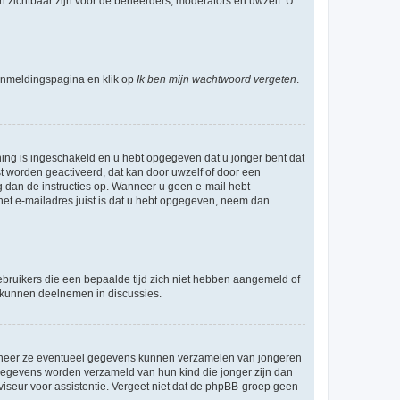
en zichtbaar zijn voor de beheerders, moderators en uwzelf. U
nmeldingspagina en klik op
Ik ben mijn wachtwoord vergeten
.
ning is ingeschakeld en u hebt opgegeven dat u jonger bent dat
st worden geactiveerd, dat kan door uwzelf of door een
 dan de instructies op. Wanneer u geen e-mail hebt
 het e-mailadres juist is dat u hebt opgegeven, neem dan
bruikers die een bepaalde tijd zich niet hebben aangemeld of
e kunnen deelnemen in discussies.
wanneer ze eventueel gegevens kunnen verzamelen van jongeren
 gegevens worden verzameld van hun kind die jonger zijn dan
dviseur voor assistentie. Vergeet niet dat de phpBB-groep geen