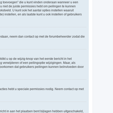
ling toevoegen” die u kunt vinden onderaan wanneer u een
u niet de juiste permissies hebt om peilingen te kunnen
ekstveld. U kunt ook het aantal opties instellen waaruit
 instellen, en als laatste kunt u ook instellen of gebruikers
egestaan, neem dan contact op met de forumbeheerder zodat die
ikt u op de wijzig-knop van het eerste bericht in het
 verwijderen of een peilingoptie wijzigingen. Maar, als
e voorkomen dat gebruikers peilingen kunnen beïnvloeden door
cties hebt u speciale permissies nodig. Neem contact op met
icht in aan het plaatsen bent bijlagen hebben uitgeschakeld,