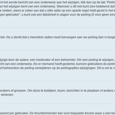
t het eerste bericht van een onderwerp aan het wijzigen, klik dan op de tab “Pei
an het wijzigen bent van een onderwerp. Wanneer u dit niet kunt zien betekend dat 
te velden, wees er zeker van dat u elke optie op een aparte regel hebt gezet in het t
gebruiker”, u kunt ook een tijdslimiet in dagen voor de peiling (0 voor geen einde)
eerder. Als u denkt dat u meerdere opties moet toevoegen aan uw peiling dan is to
igd door de auteur, een moderator of een beheerder. Om een peiling te wijzigen, kl
richt van een onderwerp. Als er niemand heeft gestemd, kunnen gebruikers de peiling
f beheerders de peiling verwijderen op de peilingopties wijzigingen. Dit is om t
ers of groepen. Om deze te bekijken, lezen, berichten in te plaatsen of andere a
 verlenen.
aseerd per gebruiker. De forumbeheerder kan voor bepaalde forums waar u een ber