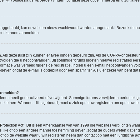
tie
Mijn onlinestatus verbergen
vinden. Schakel deze optie in met
Ja
en u zult alle
ruggehaald, kan er wel een nieuw wachtwoord worden aangemaakt. Bezoek de aa
d weer kunnen aanmelden.
n. Als deze juist zijn kunnen er twee dingen gebeurd zijn. Als de COPPA-ondersteu
en opvolgen die u hebt ontvangen. Bij sommige forums moeten nieuwe registraties eer
atie was vermeld tijdens de registratie. Indien u een e-mail hebt ontvangen volg
geven of dat de e-mail is opgepikt door een spamfilter. Als u er zeker van bent dat
 aanmelden?
enen heeft gedeactiveerd of verwijderd. Sommige forums verwijderen periodiek ge
verkleinen. Wanneer dit is gebeurd, moet u zich opnieuw registeren om opnieuw t
 Protection Act”. Dit is een Amerikaanse wet van 1998 die websites verplichten 
ftelijke of op een andere manier toestemming geven, zodat de ouders weten dat er
 u of op de website waar u wilt registeren neem dan contact op met een juridische a