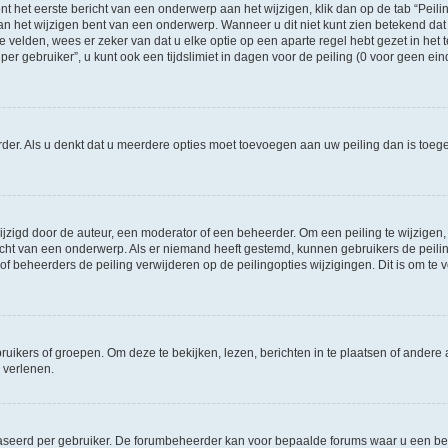
t het eerste bericht van een onderwerp aan het wijzigen, klik dan op de tab “Pei
an het wijzigen bent van een onderwerp. Wanneer u dit niet kunt zien betekend dat 
te velden, wees er zeker van dat u elke optie op een aparte regel hebt gezet in het t
gebruiker”, u kunt ook een tijdslimiet in dagen voor de peiling (0 voor geen einde)
eerder. Als u denkt dat u meerdere opties moet toevoegen aan uw peiling dan is to
igd door de auteur, een moderator of een beheerder. Om een peiling te wijzigen, kl
richt van een onderwerp. Als er niemand heeft gestemd, kunnen gebruikers de peiling
f beheerders de peiling verwijderen op de peilingopties wijzigingen. Dit is om t
ers of groepen. Om deze te bekijken, lezen, berichten in te plaatsen of andere a
 verlenen.
aseerd per gebruiker. De forumbeheerder kan voor bepaalde forums waar u een ber