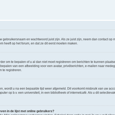
w gebruikersnaam en wachtwoord juist zijn. Als ze juist zijn, neem dan contact op
m heeft op het forum, en dat ze dit eerst moeten maken.
rder om te bepalen of u al dan niet moet registreren om berichten te kunnen plaatse
het bepalen van een afbeelding voor een avatar, privéberichten, e-mailen naar med
 te registreren.
en, wordt u na een bepaalde tijd weer afgemeld. Dit voorkomt misbruik van uw accou
ter op b.v. een universiteit, in een bibliotheek of internetcafé. Als u dit selectiev
en in de lijst met online gebruikers?