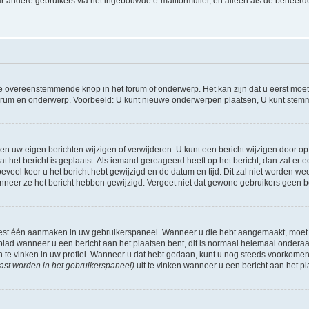
r andere gebruikers via het ingebouwde e-mailformulier, en alleen als de beheerde
 overeenstemmende knop in het forum of onderwerp. Het kan zijn dat u eerst moet r
forum en onderwerp. Voorbeeld: U kunt nieuwe onderwerpen plaatsen, U kunt stemm
n uw eigen berichten wijzigen of verwijderen. U kunt een bericht wijzigen door op 
at het bericht is geplaatst. Als iemand gereageerd heeft op het bericht, dan zal e
hoeveel keer u het bericht hebt gewijzigd en de datum en tijd. Dit zal niet worde
wanneer ze het bericht hebben gewijzigd. Vergeet niet dat gewone gebruikers geen 
 eest één aanmaken in uw gebruikerspaneel. Wanneer u die hebt aangemaakt, moet
ad wanneer u een bericht aan het plaatsen bent, dit is normaal helemaal onderaan
n te vinken in uw profiel. Wanneer u dat hebt gedaan, kunt u nog steeds voorkome
ast worden in het gebruikerspaneel)
uit te vinken wanneer u een bericht aan het pl