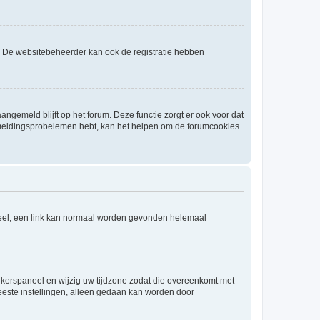
. De websitebeheerder kan ook de registratie hebben
angemeld blijft op het forum. Deze functie zorgt er ook voor dat
fmeldingsprobelemen hebt, kan het helpen om de forumcookies
aneel, een link kan normaal worden gevonden helemaal
ruikerspaneel en wijzig uw tijdzone zodat die overeenkomt met
 meeste instellingen, alleen gedaan kan worden door