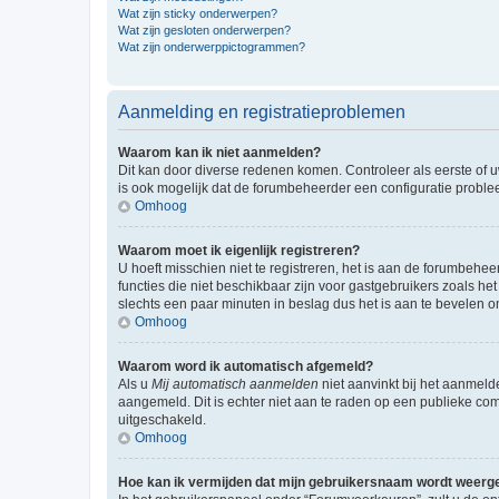
Wat zijn sticky onderwerpen?
Wat zijn gesloten onderwerpen?
Wat zijn onderwerppictogrammen?
Aanmelding en registratieproblemen
Waarom kan ik niet aanmelden?
Dit kan door diverse redenen komen. Controleer als eerste of u
is ook mogelijk dat de forumbeheerder een configuratie problee
Omhoog
Waarom moet ik eigenlijk registreren?
U hoeft misschien niet te registreren, het is aan de forumbehee
functies die niet beschikbaar zijn voor gastgebruikers zoals 
slechts een paar minuten in beslag dus het is aan te bevelen om
Omhoog
Waarom word ik automatisch afgemeld?
Als u
Mij automatisch aanmelden
niet aanvinkt bij het aanmeld
aangemeld. Dit is echter niet aan te raden op een publieke compu
uitgeschakeld.
Omhoog
Hoe kan ik vermijden dat mijn gebruikersnaam wordt weergev