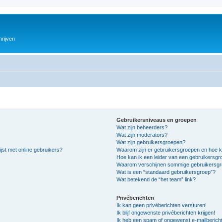
hrijven
Gebruikersniveaus en groepen
Wat zijn beheerders?
Wat zijn moderators?
Wat zijn gebruikersgroepen?
jst met online gebruikers?
Waarom zijn er gebruikersgroepen en hoe k
Hoe kan ik een leider van een gebruikersg
Waarom verschijnen sommige gebruikersgro
Wat is een “standaard gebruikersgroep”?
Wat betekend de “het team” link?
Privéberichten
Ik kan geen privéberichten versturen!
Ik blijf ongewenste privéberichten krijgen!
Ik heb een spam of ongewenst e-mailberich