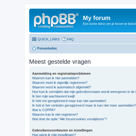
My forum
Een korte tekst om je forum te besc
QUICK_LINKS
FAQ
Forumindex
Meest gestelde vragen
Aanmelding en registratieproblemen
Waarom kan ik niet aanmelden?
Waarom moet ik eigenlijk registreren?
Waarom word ik automatisch afgemeld?
Hoe kan ik vermijden dat mijn gebruikersnaam wordt weergeven in de li
Ik ben mijn wachtwoord kwijt!
Ik heb me geregistreerd maar kan niet aanmelden!
Ik heb in het verleden geregistreerd maar ik kan niet meer aanmelden?
Wat is COPPA?
Waarom kan ik niet registeren?
Wat doet de optie “Alle forumcookies verwijderen”?
Gebruikersvoorkeuren en instellingen
Hoe wijzig ik mijn instellingen?