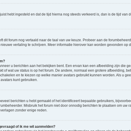
d juist hebt ingesteld en dat de tijd hierna nog steeds verkeerd is, dan is de tijd v
eft dit forum nog vertaald naar de taal van uw keuze. Probeer aan de forumbeheerde
en nieuwe vertaling te schrijven. Meer informatie hierover kan worden gevonden op
am?
eer u berichten aan het bekijken bent. Een ervan kan een afbeelding zijn die gea
kt of wat uw status is op het forum. De andere, normaal een grotere afbeelding, bet
 schakelen en te kiezen op welke manier avatars gebruikt kunnen worden. Als u ge
vatars kunt gebruiken.
veel berichten u hebt gemaakt of het identificeert bepaalde gebruikers, bijvoorbe
orumbeheerder. Misbruik het forum niet door onnodig berichten te plaatsen om uw ra
 verlagen zonder enige reden.
 gevraagd of ik me wil aanmelden?