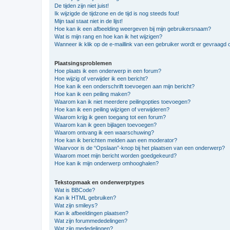
De tijden zijn niet juist!
Ik wijzigde de tijdzone en de tijd is nog steeds fout!
Mijn taal staat niet in de lijst!
Hoe kan ik een afbeelding weergeven bij mijn gebruikersnaam?
Wat is mijn rang en hoe kan ik het wijzigen?
Wanneer ik klik op de e-maillink van een gebruiker wordt er gevraagd 
Plaatsingsproblemen
Hoe plaats ik een onderwerp in een forum?
Hoe wijzig of verwijder ik een bericht?
Hoe kan ik een onderschrift toevoegen aan mijn bericht?
Hoe kan ik een peiling maken?
Waarom kan ik niet meerdere peilingopties toevoegen?
Hoe kan ik een peiling wijzigen of verwijderen?
Waarom krijg ik geen toegang tot een forum?
Waarom kan ik geen bijlagen toevoegen?
Waarom ontvang ik een waarschuwing?
Hoe kan ik berichten melden aan een moderator?
Waarvoor is de “Opslaan”-knop bij het plaatsen van een onderwerp?
Waarom moet mijn bericht worden goedgekeurd?
Hoe kan ik mijn onderwerp omhooghalen?
Tekstopmaak en onderwerptypes
Wat is BBCode?
Kan ik HTML gebruiken?
Wat zijn smileys?
Kan ik afbeeldingen plaatsen?
Wat zijn forummededelingen?
Wat zijn mededelingen?