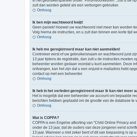
In het gebruikerspaneel onder “Forumvoorkeuren”, zult u de op
zult dan worden geteld als een verborgen gebruiker.
Omhoog
Ik ben mijn wachtwoord kwijt!
Geen paniek! Hoewel uw wachtwoord niet meer kan worden te
Volg hierna de instructies, en u zult dan binnen een korte tij
Omhoog
Ik heb me geregistreerd maar kan niet aanmelden!
Controleer eerst of uw gebruikersnaam en wachtwoord juist zij
13 jaar tijdens de registratie, dan zult u de instructies moet
beheerder worden gedaan voordat u kunt aanmelden. Deze inform
ontvangen, kan het zijn dat u een onjuist e-mailadres hebt opge
contact op met een beheerder.
Omhoog
Ik heb in het verleden geregistreerd maar ik kan niet meer
Het is mogelijk dat een beheerder uw account om bepaalde red
berichten hebben geplaatst om de grootte van de database te 
Omhoog
Wat is COPPA?
COPPA is een Engelse afkorting van “Child Online Privacy and
onder de 13 jaar, dat de ouders van deze jongeren eerst schri
13 jaar. Wanneer u niet zeker bent of dit van toepassing is op