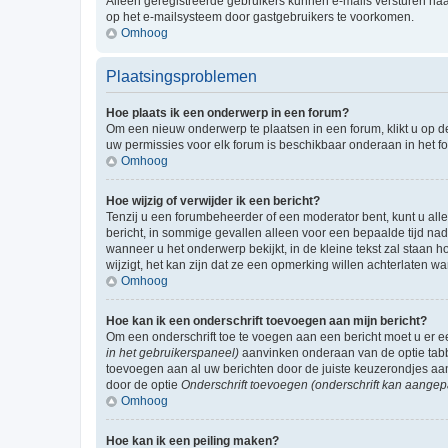
Alleen geregistreerde gebruikers kunnen e-mails versturen naa
op het e-mailsysteem door gastgebruikers te voorkomen.
Omhoog
Plaatsingsproblemen
Hoe plaats ik een onderwerp in een forum?
Om een nieuw onderwerp te plaatsen in een forum, klikt u op de
uw permissies voor elk forum is beschikbaar onderaan in het 
Omhoog
Hoe wijzig of verwijder ik een bericht?
Tenzij u een forumbeheerder of een moderator bent, kunt u allee
bericht, in sommige gevallen alleen voor een bepaalde tijd nad
wanneer u het onderwerp bekijkt, in de kleine tekst zal staan 
wijzigt, het kan zijn dat ze een opmerking willen achterlaten 
Omhoog
Hoe kan ik een onderschrift toevoegen aan mijn bericht?
Om een onderschrift toe te voegen aan een bericht moet u er
in het gebruikerspaneel)
aanvinken onderaan van de optie tabbl
toevoegen aan al uw berichten door de juiste keuzerondjes aa
door de optie
Onderschrift toevoegen (onderschrift kan aangep
Omhoog
Hoe kan ik een peiling maken?