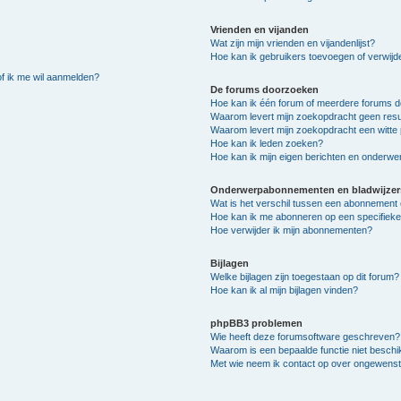
Vrienden en vijanden
Wat zijn mijn vrienden en vijandenlijst?
Hoe kan ik gebruikers toevoegen of verwijder
of ik me wil aanmelden?
De forums doorzoeken
Hoe kan ik één forum of meerdere forums 
Waarom levert mijn zoekopdracht geen resu
Waarom levert mijn zoekopdracht een witte 
Hoe kan ik leden zoeken?
Hoe kan ik mijn eigen berichten en onderw
Onderwerpabonnementen en bladwijzer
Wat is het verschil tussen een abonnement 
Hoe kan ik me abonneren op een specifiek
Hoe verwijder ik mijn abonnementen?
Bijlagen
Welke bijlagen zijn toegestaan op dit forum?
Hoe kan ik al mijn bijlagen vinden?
phpBB3 problemen
Wie heeft deze forumsoftware geschreven?
Waarom is een bepaalde functie niet besch
Met wie neem ik contact op over ongewenste 