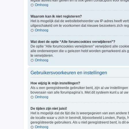
legaal advies kan geven en is ook geen contactpunt voor enige j
Omhoog
Waarom kan ik niet registeren?
Het is mogelijk dat de websitebeheerder uw IP-adres heeft ve
uitgeschakeld om te voorkomen dat nieuwe bezoekers zich regi
Omhoog
Wat doet de optie “Alle forumcookies verwijderen”?
De optie “Alle forumcookies verwijderen” verwijderd alle cookie
alle onderwerpen die u gelezen hebt worden gemarkeerd als ge
te verwijderen.
Omhoog
Gebruikersvoorkeuren en instellingen
Hoe wijzig ik mijn instellingen?
Als u een geregistreerde gebruiker bent, zijn al uw instellin
bovenaan van alle forumpagina’s. Met dit systeem kunt u al uw 
Omhoog
De tijden zijn niet juist!
Het is mogelijk dat de tijd die is weergegeven van een andere t
de locatie waar u zich in bevindt, bijvoorbeeld Londen, Parijs,
geregistreerde gebruikers. Als u niet geregistreerd bent, is dit e
Omhoog