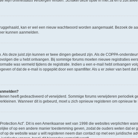
tie
Mijn onlinestatus verbergen
vinden. Schakel deze optie in met
Ja
en u zult alle
ruggehaald, kan er wel een nieuw wachtwoord worden aangemaakt. Bezoek de aa
d weer kunnen aanmelden.
n. Als deze juist zijn kunnen er twee dingen gebeurd zijn. Als de COPPA-ondersteu
en opvolgen die u hebt ontvangen. Bij sommige forums moeten nieuwe registraties eer
atie was vermeld tijdens de registratie. Indien u een e-mail hebt ontvangen volg
geven of dat de e-mail is opgepikt door een spamfilter. Als u er zeker van bent dat
 aanmelden?
enen heeft gedeactiveerd of verwijderd. Sommige forums verwijderen periodiek ge
verkleinen. Wanneer dit is gebeurd, moet u zich opnieuw registeren om opnieuw t
 Protection Act”. Dit is een Amerikaanse wet van 1998 die websites verplichten 
ftelijke of op een andere manier toestemming geven, zodat de ouders weten dat er
 u of op de website waar u wilt registeren neem dan contact op met een juridische a