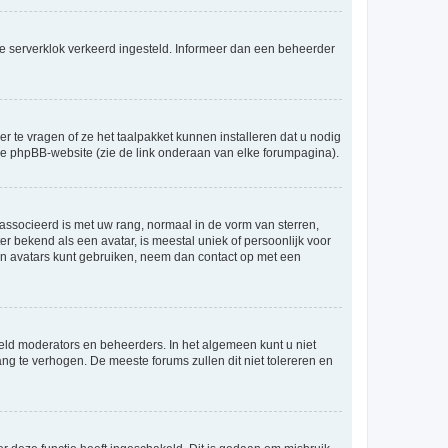
an de serverklok verkeerd ingesteld. Informeer dan een beheerder
r te vragen of ze het taalpakket kunnen installeren dat u nodig
 de phpBB-website (zie de link onderaan van elke forumpagina).
ssocieerd is met uw rang, normaal in de vorm van sterren,
er bekend als een avatar, is meestal uniek of persoonlijk voor
en avatars kunt gebruiken, neem dan contact op met een
eld moderators en beheerders. In het algemeen kunt u niet
ng te verhogen. De meeste forums zullen dit niet tolereren en