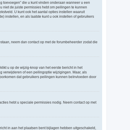
ling toevoegen” die u kunt vinden onderaan wanneer u een
u niet de juiste permissies hebt om peilingen te kunnen
ekstveld. U kunt ook het aantal opties instellen waaruit
 instellen, en als laatste kunt u ook instellen of gebruikers
egestaan, neem dan contact op met de forumbeheerder zodat die
ikt u op de wijzig-knop van het eerste bericht in het
 verwijderen of een peilingoptie wijzigingen. Maar, als
e voorkomen dat gebruikers peilingen kunnen beïnvloeden door
cties hebt u speciale permissies nodig. Neem contact op met
icht in aan het plaatsen bent bijlagen hebben uitgeschakeld,