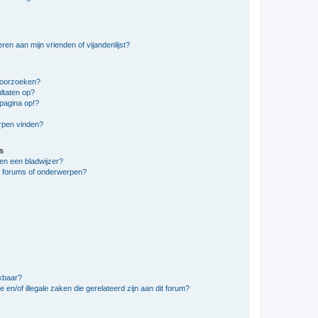
en aan mijn vrienden of vijandenlijst?
doorzoeken?
ltaten op?
pagina op!?
erpen vinden?
s
en een bladwijzer?
e forums of onderwerpen?
ikbaar?
en/of illegale zaken die gerelateerd zijn aan dit forum?