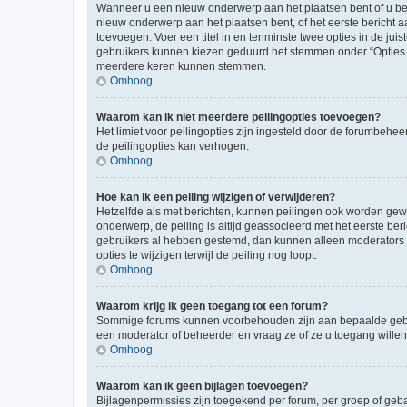
Wanneer u een nieuw onderwerp aan het plaatsen bent of u ben
nieuw onderwerp aan het plaatsen bent, of het eerste bericht a
toevoegen. Voer een titel in en tenminste twee opties in de juis
gebruikers kunnen kiezen geduurd het stemmen onder “Opties per 
meerdere keren kunnen stemmen.
Omhoog
Waarom kan ik niet meerdere peilingopties toevoegen?
Het limiet voor peilingopties zijn ingesteld door de forumbeh
de peilingopties kan verhogen.
Omhoog
Hoe kan ik een peiling wijzigen of verwijderen?
Hetzelfde als met berichten, kunnen peilingen ook worden gewijz
onderwerp, de peiling is altijd geassocieerd met het eerste be
gebruikers al hebben gestemd, dan kunnen alleen moderators o
opties te wijzigen terwijl de peiling nog loopt.
Omhoog
Waarom krijg ik geen toegang tot een forum?
Sommige forums kunnen voorbehouden zijn aan bepaalde gebruik
een moderator of beheerder en vraag ze of ze u toegang willen
Omhoog
Waarom kan ik geen bijlagen toevoegen?
Bijlagenpermissies zijn toegekend per forum, per groep of geb