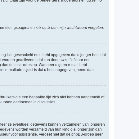
en zichtbaar zijn voor de beheerders, moderators en uwzelf. U
nmeldingspagina en klik op
Ik ben mijn wachtwoord vergeten
.
ning is ingeschakeld en u hebt opgegeven dat u jonger bent dat
st worden geactiveerd, dat kan door uwzelf of door een
 dan de instructies op. Wanneer u geen e-mail hebt
 het e-mailadres juist is dat u hebt opgegeven, neem dan
bruikers die een bepaalde tijd zich niet hebben aangemeld of
e kunnen deelnemen in discussies.
wanneer ze eventueel gegevens kunnen verzamelen van jongeren
 gegevens worden verzameld van hun kind die jonger zijn dan
dviseur voor assistentie. Vergeet niet dat de phpBB-groep geen