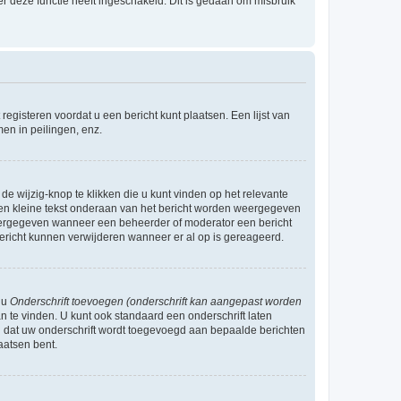
r deze functie heeft ingeschakeld. Dit is gedaan om misbruik
egisteren voordat u een bericht kunt plaatsen. Een lijst van
en in peilingen, enz.
de wijzig-knop te klikken die u kunt vinden op het relevante
r een kleine tekst onderaan van het bericht worden weergegeven
n weergegeven wanneer een beheerder of moderator een bericht
bericht kunnen verwijderen wanneer er al op is gereageerd.
 u
Onderschrift toevoegen (onderschrift kan aangepast worden
 te vinden. U kunt ook standaard een onderschrift laten
n dat uw onderschrift wordt toegevoegd aan bepaalde berichten
aatsen bent.