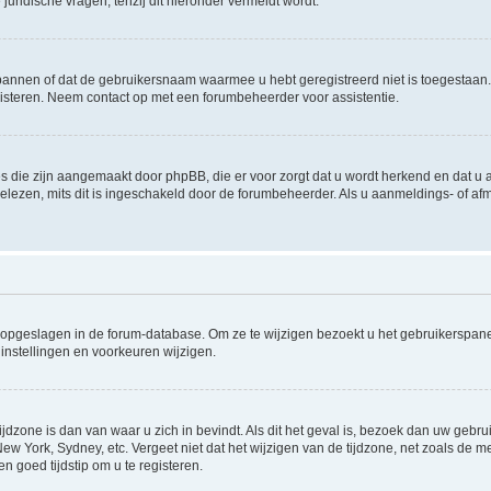
uridische vragen, tenzij dit hieronder vermeldt wordt.
rbannen of dat de gebruikersnaam waarmee u hebt geregistreerd niet is toegestaan
steren. Neem contact op met een forumbeheerder voor assistentie.
s die zijn aangemaakt door phpBB, die er voor zorgt dat u wordt herkend en dat u a
lezen, mits dit is ingeschakeld door de forumbeheerder. Als u aanmeldings- of a
gen opgeslagen in de forum-database. Om ze te wijzigen bezoekt u het gebruikersp
instellingen en voorkeuren wijzigen.
ijdzone is dan van waar u zich in bevindt. Als dit het geval is, bezoek dan uw geb
 New York, Sydney, etc. Vergeet niet dat het wijzigen van de tijdzone, net zoals de
en goed tijdstip om u te registeren.