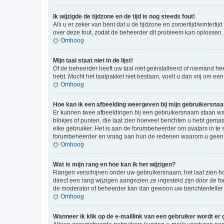
Ik wijzigde de tijdzone en de tijd is nog steeds fout!
Als u er zeker van bent dat u de tijdzone en zomertijd/wintertij
over deze fout, zodat de beheerder dit probleem kan oplossen.
Omhoog
Mijn taal staat niet in de lijst!
Of de beheerder heeft uw taal niet geïnstalleerd of niemand he
hebt. Mocht het taalpakket niet bestaan, voelt u dan vrij om e
Omhoog
Hoe kan ik een afbeelding weergeven bij mijn gebruikersna
Er kunnen twee afbeeldingen bij een gebruikersnaam staan wann
blokjes of punten, die laat zien hoeveel berichten u hebt gemaa
elke gebruiker. Het is aan de forumbeheerder om avatars in te
forumbeheerder en vraag aan hun de redenen waarom u geen a
Omhoog
Wat is mijn rang en hoe kan ik het wijzigen?
Rangen verschijnen onder uw gebruikersnaam, het laat zien hoe
direct een rang wijzigen aangezien ze ingesteld zijn door de f
de moderator of beheerder kan dan gewoon uw berichtenteller
Omhoog
Wanneer ik klik op de e-maillink van een gebruiker wordt er