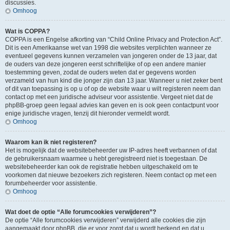
discussies.
Omhoog
Wat is COPPA?
COPPA is een Engelse afkorting van “Child Online Privacy and Protection Act”.
Dit is een Amerikaanse wet van 1998 die websites verplichten wanneer ze
eventueel gegevens kunnen verzamelen van jongeren onder de 13 jaar, dat
de ouders van deze jongeren eerst schriftelijke of op een andere manier
toestemming geven, zodat de ouders weten dat er gegevens worden
verzameld van hun kind die jonger zijn dan 13 jaar. Wanneer u niet zeker bent
of dit van toepassing is op u of op de website waar u wilt registeren neem dan
contact op met een juridische adviseur voor assistentie. Vergeet niet dat de
phpBB-groep geen legaal advies kan geven en is ook geen contactpunt voor
enige juridische vragen, tenzij dit hieronder vermeldt wordt.
Omhoog
Waarom kan ik niet registeren?
Het is mogelijk dat de websitebeheerder uw IP-adres heeft verbannen of dat
de gebruikersnaam waarmee u hebt geregistreerd niet is toegestaan. De
websitebeheerder kan ook de registratie hebben uitgeschakeld om te
voorkomen dat nieuwe bezoekers zich registeren. Neem contact op met een
forumbeheerder voor assistentie.
Omhoog
Wat doet de optie “Alle forumcookies verwijderen”?
De optie “Alle forumcookies verwijderen” verwijderd alle cookies die zijn
aangemaakt door phpBB, die er voor zorgt dat u wordt herkend en dat u