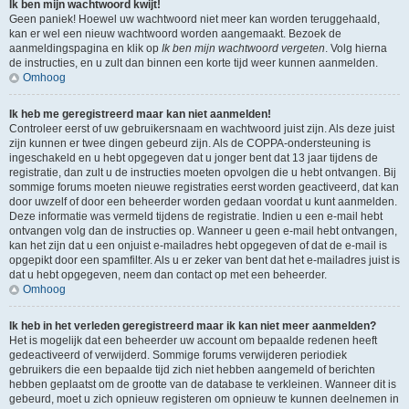
Ik ben mijn wachtwoord kwijt!
Geen paniek! Hoewel uw wachtwoord niet meer kan worden teruggehaald,
kan er wel een nieuw wachtwoord worden aangemaakt. Bezoek de
aanmeldingspagina en klik op
Ik ben mijn wachtwoord vergeten
. Volg hierna
de instructies, en u zult dan binnen een korte tijd weer kunnen aanmelden.
Omhoog
Ik heb me geregistreerd maar kan niet aanmelden!
Controleer eerst of uw gebruikersnaam en wachtwoord juist zijn. Als deze juist
zijn kunnen er twee dingen gebeurd zijn. Als de COPPA-ondersteuning is
ingeschakeld en u hebt opgegeven dat u jonger bent dat 13 jaar tijdens de
registratie, dan zult u de instructies moeten opvolgen die u hebt ontvangen. Bij
sommige forums moeten nieuwe registraties eerst worden geactiveerd, dat kan
door uwzelf of door een beheerder worden gedaan voordat u kunt aanmelden.
Deze informatie was vermeld tijdens de registratie. Indien u een e-mail hebt
ontvangen volg dan de instructies op. Wanneer u geen e-mail hebt ontvangen,
kan het zijn dat u een onjuist e-mailadres hebt opgegeven of dat de e-mail is
opgepikt door een spamfilter. Als u er zeker van bent dat het e-mailadres juist is
dat u hebt opgegeven, neem dan contact op met een beheerder.
Omhoog
Ik heb in het verleden geregistreerd maar ik kan niet meer aanmelden?
Het is mogelijk dat een beheerder uw account om bepaalde redenen heeft
gedeactiveerd of verwijderd. Sommige forums verwijderen periodiek
gebruikers die een bepaalde tijd zich niet hebben aangemeld of berichten
hebben geplaatst om de grootte van de database te verkleinen. Wanneer dit is
gebeurd, moet u zich opnieuw registeren om opnieuw te kunnen deelnemen in