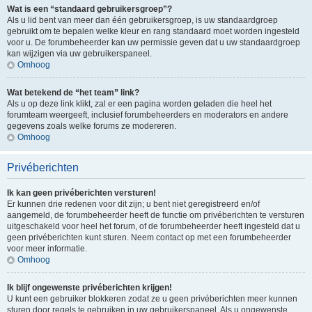
Wat is een “standaard gebruikersgroep”?
Als u lid bent van meer dan één gebruikersgroep, is uw standaardgroep
gebruikt om te bepalen welke kleur en rang standaard moet worden ingesteld
voor u. De forumbeheerder kan uw permissie geven dat u uw standaardgroep
kan wijzigen via uw gebruikerspaneel.
Omhoog
Wat betekend de “het team” link?
Als u op deze link klikt, zal er een pagina worden geladen die heel het
forumteam weergeeft, inclusief forumbeheerders en moderators en andere
gegevens zoals welke forums ze modereren.
Omhoog
Privéberichten
Ik kan geen privéberichten versturen!
Er kunnen drie redenen voor dit zijn; u bent niet geregistreerd en/of
aangemeld, de forumbeheerder heeft de functie om privéberichten te versturen
uitgeschakeld voor heel het forum, of de forumbeheerder heeft ingesteld dat u
geen privéberichten kunt sturen. Neem contact op met een forumbeheerder
voor meer informatie.
Omhoog
Ik blijf ongewenste privéberichten krijgen!
U kunt een gebruiker blokkeren zodat ze u geen privéberichten meer kunnen
sturen door regels te gebruiken in uw gebruikerspaneel. Als u ongewenste