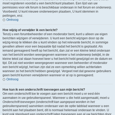
moet registeren voordat u een bericht kunt plaatsen. Een lijst van uw
permissies voor elk forum is beschikbaar onderaan in het forum en onderwerp.
Voorbeeld: U kunt nieuwe onderwerpen plaatsen, U kunt stemmen in
peilingen, enz.
Omhoog
Hoe wijzig of verwijder ik een bericht?
Tenzij u een forumbeheerder of een moderator bent, kunt u alleen uw eigen
berichten wijzigen of verwijderen. U kunt een bericht wijzigen door op de
wijzig-knop te klikken die u kunt vinden op het relevante bericht, in sommige
gevallen alleen voor een bepaalde tijd nadat het bericht is geplaatst. Als
iemand gereageerd heeft op het bericht, dan zal er een kleine tekst onderaan
van het bericht worden weergegeven wanneer u het onderwerp bekijkt, in de
kleine tekst zal staan hoeveel keer u het bericht hebt gewijzigd en de datum en
tijd. Dit zal niet worden weergegeven wanneer een beheerder of moderator
een bericht wijzigt, het kan zijn dat ze een opmerking willen achterlaten
wanneer ze het bericht hebben gewijzigd. Vergeet niet dat gewone gebruikers
geen bericht kunnen verwijderen wanneer er al op is gereageerd.
Omhoog
Hoe kan ik een onderschrift toevoegen aan mijn bericht?
Om een onderschrift toe te voegen aan een bericht moet u er eest één
aanmaken in uw gebruikerspaneel. Wanneer u die hebt aangemaakt, moet u
Onderschrift toevoegen (onderschrift kan aangepast worden in het
gebruikerspaneel)
aanvinken onderaan van de optie tabblad wanneer u een
bericht aan het plaatsen bent, dit is normaal helemaal onderaan te vinden. U
kunt ook standaard een onderschrift laten toevoegen aan al uw berichten door