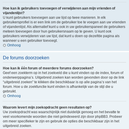
Hoe kan ik gebruikers toevoegen of verwijderen aan mijn vrienden of
vijandenlijst?
U kunt gebruikers toevoegen aan uw lijst op twee manieren. In elk
gebruikersprofiel is er een link om de gebruiker toe te voegen aan uw vrienden
of vijandenlijst. Als alternatief kunt u ook in uw gebruikerspaneel de gebruikers
meteen toevoegen door hun gebruikersnaam op te geven. U kunt ook
gebruikers verwijderen van uw lijst, dat kunt u doen op dezelfde pagina als
wanneer u een gebruiker toevoegt.
Omhoog
De forums doorzoeken
Hoe kan ik één forum of meerdere forums doorzoeken?
Geef een zoekterm op in het zoekveld die u kunt vinden op de index, forum of
onderwerppagina’s. Uitgebreid zoeken kan worden gevonden door op de link
“uitgebreid zoeken” te klikken die beschikbaar is op alle pagina’s van het
forum. Hoe u de zoekfunctie kunt vinden is afhankelijk van de stijl die u
gebruikt.
Omhoog
Waarom levert mijn zoekopdracht geen resultaten op?
Uw zoekopdracht was waarschijnlijk niet duidelijk genoeg en het bevatte te
veel voorkomende woorden die niet geïndexeerd zijn door phpBB3. Probeer
om meer specifieker te zijn en gebruik de opties die beschikbaar zijn in het
uitgebreid zoeken.