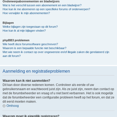
Onderwerpabonnementen en bladwijzers
Wat is het verschil tussen een abonnement en een bladwijzer?
Hoe kan ik me abonneren op een specifieke forums of onderwerpen?
Hoe verwijder ik mijn abonnementen?
Bijlagen
Welke bijlagen zijn toegestaan op dit forum?
Hoe kan ik al mijn bijlagen vinden?
phpBB3 problemen
Wie heeft deze forumsoftware geschreven?
Waarom is een bepaalde functie niet beschikbaar?
Met wie neem ik contact op over ongewenste en/of illegale zaken die gerelateerd zijn
aan dit forum?
Aanmelding en registratieproblemen
Waarom kan ik niet aanmelden?
Dit kan door diverse redenen komen. Controleer als eerste of uw
gebruikersnaam en wachtwoord juist zijn. Als ze juist zijn, neem dan contact op
met de forumbeheerder en vraag of u niet bent verbannen. Het is ook mogelijk
dat de forumbeheerder een configuratie probleem heeft op het forum, en dat ze
dit eerst moeten maken.
Omhoog
Waarom moet ik eigenlijk registreren?