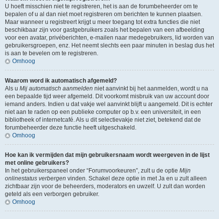
U hoeft misschien niet te registreren, het is aan de forumbeheerder om te
bepalen of u al dan niet moet registreren om berichten te kunnen plaatsen.
Maar wanneer u registreert krijgt u meer toegang tot extra functies die niet
beschikbaar zijn voor gastgebruikers zoals het bepalen van een afbeelding
voor een avatar, privéberichten, e-mailen naar medegebruikers, lid worden van
gebruikersgroepen, enz. Het neemt slechts een paar minuten in beslag dus het
is aan te bevelen om te registreren.
Omhoog
Waarom word ik automatisch afgemeld?
Als u
Mij automatisch aanmelden
niet aanvinkt bij het aanmelden, wordt u na
een bepaalde tijd weer afgemeld. Dit voorkomt misbruik van uw account door
iemand anders. Indien u dat vakje wel aanvinkt blijft u aangemeld. Dit is echter
niet aan te raden op een publieke computer op b.v. een universiteit, in een
bibliotheek of internetcafé. Als u dit selectievakje niet ziet, betekend dat de
forumbeheerder deze functie heeft uitgeschakeld.
Omhoog
Hoe kan ik vermijden dat mijn gebruikersnaam wordt weergeven in de lijst
met online gebruikers?
In het gebruikerspaneel onder “Forumvoorkeuren”, zult u de optie
Mijn
onlinestatus verbergen
vinden. Schakel deze optie in met
Ja
en u zult alleen
zichtbaar zijn voor de beheerders, moderators en uwzelf. U zult dan worden
geteld als een verborgen gebruiker.
Omhoog