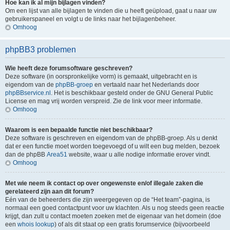
Hoe kan ik al mijn bijlagen vinden?
Om een lijst van alle bijlagen te vinden die u heeft geüpload, gaat u naar uw
gebruikerspaneel en volgt u de links naar het bijlagenbeheer.
Omhoog
phpBB3 problemen
Wie heeft deze forumsoftware geschreven?
Deze software (in oorspronkelijke vorm) is gemaakt, uitgebracht en is
eigendom van de
phpBB-groep
en vertaald naar het Nederlands door
phpBBservice.nl
. Het is beschikbaar gesteld onder de GNU General Public
License en mag vrij worden verspreid. Zie de link voor meer informatie.
Omhoog
Waarom is een bepaalde functie niet beschikbaar?
Deze software is geschreven en eigendom van de phpBB-groep. Als u denkt
dat er een functie moet worden toegevoegd of u wilt een bug melden, bezoek
dan de phpBB
Area51
website, waar u alle nodige informatie erover vindt.
Omhoog
Met wie neem ik contact op over ongewenste en/of illegale zaken die
gerelateerd zijn aan dit forum?
Eén van de beheerders die zijn weergegeven op de “Het team”-pagina, is
normaal een goed contactpunt voor uw klachten. Als u nog steeds geen reactie
krijgt, dan zult u contact moeten zoeken met de eigenaar van het domein (doe
een
whois lookup
) of als dit staat op een gratis forumservice (bijvoorbeeld