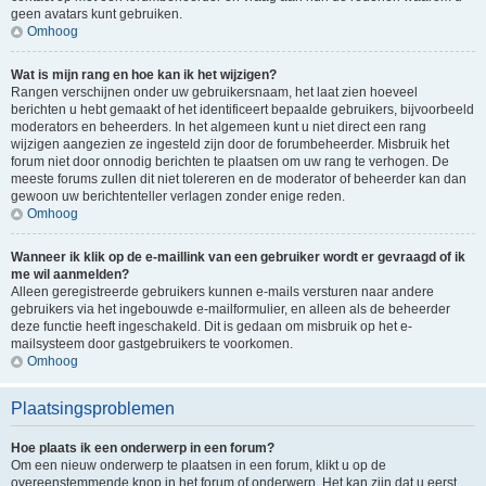
geen avatars kunt gebruiken.
Omhoog
Wat is mijn rang en hoe kan ik het wijzigen?
Rangen verschijnen onder uw gebruikersnaam, het laat zien hoeveel
berichten u hebt gemaakt of het identificeert bepaalde gebruikers, bijvoorbeeld
moderators en beheerders. In het algemeen kunt u niet direct een rang
wijzigen aangezien ze ingesteld zijn door de forumbeheerder. Misbruik het
forum niet door onnodig berichten te plaatsen om uw rang te verhogen. De
meeste forums zullen dit niet tolereren en de moderator of beheerder kan dan
gewoon uw berichtenteller verlagen zonder enige reden.
Omhoog
Wanneer ik klik op de e-maillink van een gebruiker wordt er gevraagd of ik
me wil aanmelden?
Alleen geregistreerde gebruikers kunnen e-mails versturen naar andere
gebruikers via het ingebouwde e-mailformulier, en alleen als de beheerder
deze functie heeft ingeschakeld. Dit is gedaan om misbruik op het e-
mailsysteem door gastgebruikers te voorkomen.
Omhoog
Plaatsingsproblemen
Hoe plaats ik een onderwerp in een forum?
Om een nieuw onderwerp te plaatsen in een forum, klikt u op de
overeenstemmende knop in het forum of onderwerp. Het kan zijn dat u eerst