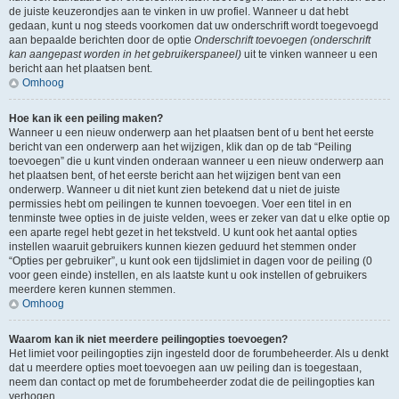
de juiste keuzerondjes aan te vinken in uw profiel. Wanneer u dat hebt
gedaan, kunt u nog steeds voorkomen dat uw onderschrift wordt toegevoegd
aan bepaalde berichten door de optie
Onderschrift toevoegen (onderschrift
kan aangepast worden in het gebruikerspaneel)
uit te vinken wanneer u een
bericht aan het plaatsen bent.
Omhoog
Hoe kan ik een peiling maken?
Wanneer u een nieuw onderwerp aan het plaatsen bent of u bent het eerste
bericht van een onderwerp aan het wijzigen, klik dan op de tab “Peiling
toevoegen” die u kunt vinden onderaan wanneer u een nieuw onderwerp aan
het plaatsen bent, of het eerste bericht aan het wijzigen bent van een
onderwerp. Wanneer u dit niet kunt zien betekend dat u niet de juiste
permissies hebt om peilingen te kunnen toevoegen. Voer een titel in en
tenminste twee opties in de juiste velden, wees er zeker van dat u elke optie op
een aparte regel hebt gezet in het tekstveld. U kunt ook het aantal opties
instellen waaruit gebruikers kunnen kiezen geduurd het stemmen onder
“Opties per gebruiker”, u kunt ook een tijdslimiet in dagen voor de peiling (0
voor geen einde) instellen, en als laatste kunt u ook instellen of gebruikers
meerdere keren kunnen stemmen.
Omhoog
Waarom kan ik niet meerdere peilingopties toevoegen?
Het limiet voor peilingopties zijn ingesteld door de forumbeheerder. Als u denkt
dat u meerdere opties moet toevoegen aan uw peiling dan is toegestaan,
neem dan contact op met de forumbeheerder zodat die de peilingopties kan
verhogen.