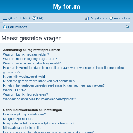
My forum
QUICK_LINKS
FAQ
Registreren
Aanmelden
Forumindex
oe
Meest gestelde vragen
ke
n
Aanmelding en registratieproblemen
Waarom kan ik niet aanmelden?
Waarom moet ik eigenlijk registreren?
Waarom word ik automatisch afgemeld?
Hoe kan ik vermijden dat mijn gebruikersnaam wordt weergeven in de lijst met online
gebruikers?
Ik ben mijn wachtwoord kwijt!
Ik heb me geregistreerd maar kan niet aanmelden!
Ik heb in het verleden geregistreerd maar ik kan niet meer aanmelden?
Wat is COPPA?
Waarom kan ik niet registeren?
Wat doet de optie “Alle forumcookies verwijderen”?
Gebruikersvoorkeuren en instellingen
Hoe wijzig ik mijn instellingen?
De tijden zijn niet juist!
Ik wijzigde de tijdzone en de tijd is nog steeds fout!
Mijn taal staat niet in de lijst!
Hoe kan ik een afbeelding weergeven bij mijn gebruikersnaam?