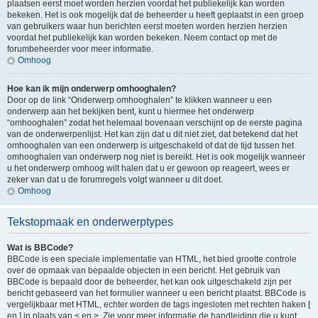
plaatsen eerst moet worden herzien voordat het publiekelijk kan worden
bekeken. Het is ook mogelijk dat de beheerder u heeft geplaatst in een groep
van gebruikers waar hun berichten eerst moeten worden herzien herzien
voordat het publiekelijk kan worden bekeken. Neem contact op met de
forumbeheerder voor meer informatie.
Omhoog
Hoe kan ik mijn onderwerp omhooghalen?
Door op de link “Onderwerp omhooghalen” te klikken wanneer u een
onderwerp aan het bekijken bent, kunt u hiermee het onderwerp
“omhooghalen” zodat het helemaal bovenaan verschijnt op de eerste pagina
van de onderwerpenlijst. Het kan zijn dat u dit niet ziet, dat betekend dat het
omhooghalen van een onderwerp is uitgeschakeld of dat de tijd tussen het
omhooghalen van onderwerp nog niet is bereikt. Het is ook mogelijk wanneer
u het onderwerp omhoog wilt halen dat u er gewoon op reageert, wees er
zeker van dat u de forumregels volgt wanneer u dit doet.
Omhoog
Tekstopmaak en onderwerptypes
Wat is BBCode?
BBCode is een speciale implementatie van HTML, het bied grootte controle
over de opmaak van bepaalde objecten in een bericht. Het gebruik van
BBCode is bepaald door de beheerder, het kan ook uitgeschakeld zijn per
bericht gebaseerd van het formulier wanneer u een bericht plaatst. BBCode is
vergelijkbaar met HTML, echter worden de tags ingesloten met rechten haken [
en ] in plaats van < en >. Zie voor meer informatie de handleiding die u kunt