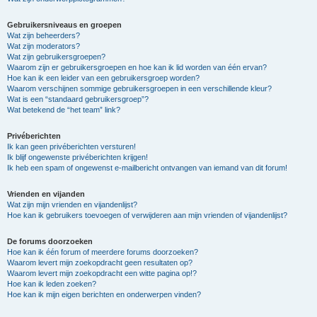
Gebruikersniveaus en groepen
Wat zijn beheerders?
Wat zijn moderators?
Wat zijn gebruikersgroepen?
Waarom zijn er gebruikersgroepen en hoe kan ik lid worden van één ervan?
Hoe kan ik een leider van een gebruikersgroep worden?
Waarom verschijnen sommige gebruikersgroepen in een verschillende kleur?
Wat is een “standaard gebruikersgroep”?
Wat betekend de “het team” link?
Privéberichten
Ik kan geen privéberichten versturen!
Ik blijf ongewenste privéberichten krijgen!
Ik heb een spam of ongewenst e-mailbericht ontvangen van iemand van dit forum!
Vrienden en vijanden
Wat zijn mijn vrienden en vijandenlijst?
Hoe kan ik gebruikers toevoegen of verwijderen aan mijn vrienden of vijandenlijst?
De forums doorzoeken
Hoe kan ik één forum of meerdere forums doorzoeken?
Waarom levert mijn zoekopdracht geen resultaten op?
Waarom levert mijn zoekopdracht een witte pagina op!?
Hoe kan ik leden zoeken?
Hoe kan ik mijn eigen berichten en onderwerpen vinden?