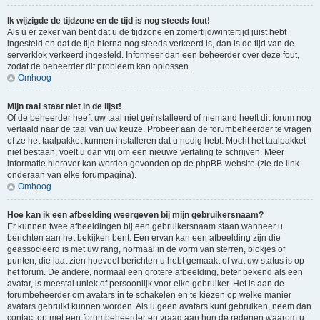
Ik wijzigde de tijdzone en de tijd is nog steeds fout!
Als u er zeker van bent dat u de tijdzone en zomertijd/wintertijd juist hebt
ingesteld en dat de tijd hierna nog steeds verkeerd is, dan is de tijd van de
serverklok verkeerd ingesteld. Informeer dan een beheerder over deze fout,
zodat de beheerder dit probleem kan oplossen.
Omhoog
Mijn taal staat niet in de lijst!
Of de beheerder heeft uw taal niet geïnstalleerd of niemand heeft dit forum nog
vertaald naar de taal van uw keuze. Probeer aan de forumbeheerder te vragen
of ze het taalpakket kunnen installeren dat u nodig hebt. Mocht het taalpakket
niet bestaan, voelt u dan vrij om een nieuwe vertaling te schrijven. Meer
informatie hierover kan worden gevonden op de phpBB-website (zie de link
onderaan van elke forumpagina).
Omhoog
Hoe kan ik een afbeelding weergeven bij mijn gebruikersnaam?
Er kunnen twee afbeeldingen bij een gebruikersnaam staan wanneer u
berichten aan het bekijken bent. Een ervan kan een afbeelding zijn die
geassocieerd is met uw rang, normaal in de vorm van sterren, blokjes of
punten, die laat zien hoeveel berichten u hebt gemaakt of wat uw status is op
het forum. De andere, normaal een grotere afbeelding, beter bekend als een
avatar, is meestal uniek of persoonlijk voor elke gebruiker. Het is aan de
forumbeheerder om avatars in te schakelen en te kiezen op welke manier
avatars gebruikt kunnen worden. Als u geen avatars kunt gebruiken, neem dan
contact op met een forumbeheerder en vraag aan hun de redenen waarom u