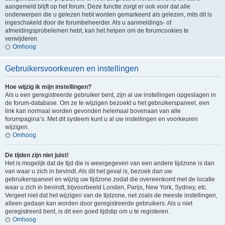
aangemeld blijft op het forum. Deze functie zorgt er ook voor dat alle
onderwerpen die u gelezen hebt worden gemarkeerd als gelezen, mits dit is
ingeschakeld door de forumbeheerder. Als u aanmeldings- of
afmeldingsprobelemen hebt, kan het helpen om de forumcookies te
verwijderen.
Omhoog
Gebruikersvoorkeuren en instellingen
Hoe wijzig ik mijn instellingen?
Als u een geregistreerde gebruiker bent, zijn al uw instellingen opgeslagen in
de forum-database. Om ze te wijzigen bezoekt u het gebruikerspaneel, een
link kan normaal worden gevonden helemaal bovenaan van alle
forumpagina’s. Met dit systeem kunt u al uw instellingen en voorkeuren
wijzigen.
Omhoog
De tijden zijn niet juist!
Het is mogelijk dat de tijd die is weergegeven van een andere tijdzone is dan
van waar u zich in bevindt. Als dit het geval is, bezoek dan uw
gebruikerspaneel en wijzig uw tijdzone zodat die overeenkomt met de locatie
waar u zich in bevindt, bijvoorbeeld Londen, Parijs, New York, Sydney, etc.
Vergeet niet dat het wijzigen van de tijdzone, net zoals de meeste instellingen,
alleen gedaan kan worden door geregistreerde gebruikers. Als u niet
geregistreerd bent, is dit een goed tijdstip om u te registeren.
Omhoog