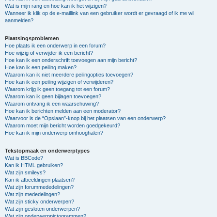
Wat is mijn rang en hoe kan ik het wijzigen?
Wanneer ik klik op de e-maillink van een gebruiker wordt er gevraagd of ik me wil
aanmelden?
Plaatsingsproblemen
Hoe plaats ik een onderwerp in een forum?
Hoe wijzig of verwijder ik een bericht?
Hoe kan ik een onderschrift toevoegen aan mijn bericht?
Hoe kan ik een peiling maken?
Waarom kan ik niet meerdere peilingopties toevoegen?
Hoe kan ik een peiling wijzigen of verwijderen?
Waarom krijg ik geen toegang tot een forum?
Waarom kan ik geen bijlagen toevoegen?
Waarom ontvang ik een waarschuwing?
Hoe kan ik berichten melden aan een moderator?
Waarvoor is de “Opslaan”-knop bij het plaatsen van een onderwerp?
Waarom moet mijn bericht worden goedgekeurd?
Hoe kan ik mijn onderwerp omhooghalen?
Tekstopmaak en onderwerptypes
Wat is BBCode?
Kan ik HTML gebruiken?
Wat zijn smileys?
Kan ik afbeeldingen plaatsen?
Wat zijn forummededelingen?
Wat zijn mededelingen?
Wat zijn sticky onderwerpen?
Wat zijn gesloten onderwerpen?
Wat zijn onderwerppictogrammen?