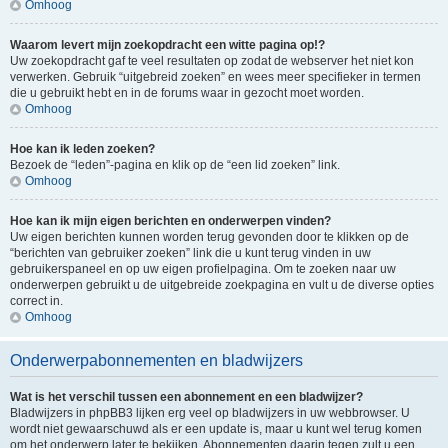
Omhoog
Waarom levert mijn zoekopdracht een witte pagina op!?
Uw zoekopdracht gaf te veel resultaten op zodat de webserver het niet kon
verwerken. Gebruik “uitgebreid zoeken” en wees meer specifieker in termen
die u gebruikt hebt en in de forums waar in gezocht moet worden.
Omhoog
Hoe kan ik leden zoeken?
Bezoek de “leden”-pagina en klik op de “een lid zoeken” link.
Omhoog
Hoe kan ik mijn eigen berichten en onderwerpen vinden?
Uw eigen berichten kunnen worden terug gevonden door te klikken op de
“berichten van gebruiker zoeken” link die u kunt terug vinden in uw
gebruikerspaneel en op uw eigen profielpagina. Om te zoeken naar uw
onderwerpen gebruikt u de uitgebreide zoekpagina en vult u de diverse opties
correct in.
Omhoog
Onderwerpabonnementen en bladwijzers
Wat is het verschil tussen een abonnement en een bladwijzer?
Bladwijzers in phpBB3 lijken erg veel op bladwijzers in uw webbrowser. U
wordt niet gewaarschuwd als er een update is, maar u kunt wel terug komen
om het onderwerp later te bekijken. Abonnementen daarin tegen zult u een