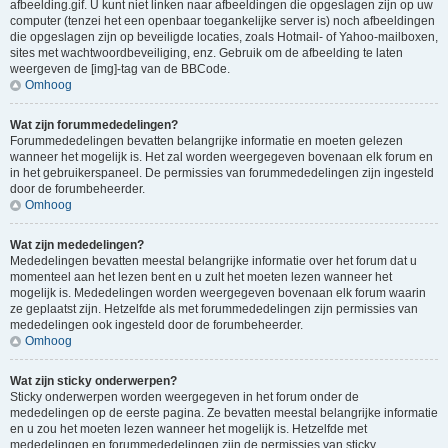
afbeelding.gif. U kunt niet linken naar afbeeldingen die opgeslagen zijn op uw
computer (tenzei het een openbaar toegankelijke server is) noch afbeeldingen
die opgeslagen zijn op beveiligde locaties, zoals Hotmail- of Yahoo-mailboxen,
sites met wachtwoordbeveiliging, enz. Gebruik om de afbeelding te laten
weergeven de [img]-tag van de BBCode.
Omhoog
Wat zijn forummededelingen?
Forummededelingen bevatten belangrijke informatie en moeten gelezen
wanneer het mogelijk is. Het zal worden weergegeven bovenaan elk forum en
in het gebruikerspaneel. De permissies van forummededelingen zijn ingesteld
door de forumbeheerder.
Omhoog
Wat zijn mededelingen?
Mededelingen bevatten meestal belangrijke informatie over het forum dat u
momenteel aan het lezen bent en u zult het moeten lezen wanneer het
mogelijk is. Mededelingen worden weergegeven bovenaan elk forum waarin
ze geplaatst zijn. Hetzelfde als met forummededelingen zijn permissies van
mededelingen ook ingesteld door de forumbeheerder.
Omhoog
Wat zijn sticky onderwerpen?
Sticky onderwerpen worden weergegeven in het forum onder de
mededelingen op de eerste pagina. Ze bevatten meestal belangrijke informatie
en u zou het moeten lezen wanneer het mogelijk is. Hetzelfde met
mededelingen en forummededelingen zijn de permissies van sticky