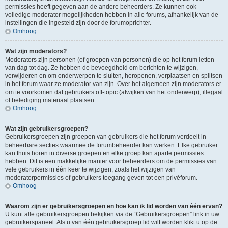
permissies heeft gegeven aan de andere beheerders. Ze kunnen ook
volledige moderator mogelijkheden hebben in alle forums, afhankelijk van de
instellingen die ingesteld zijn door de forumoprichter.
Omhoog
Wat zijn moderators?
Moderators zijn personen (of groepen van personen) die op het forum letten
van dag tot dag. Ze hebben de bevoegdheid om berichten te wijzigen,
verwijderen en om onderwerpen te sluiten, heropenen, verplaatsen en splitsen
in het forum waar ze moderator van zijn. Over het algemeen zijn moderators er
om te voorkomen dat gebruikers off-topic (afwijken van het onderwerp), illegaal
of belediging materiaal plaatsen.
Omhoog
Wat zijn gebruikersgroepen?
Gebruikersgroepen zijn groepen van gebruikers die het forum verdeelt in
beheerbare secties waarmee de forumbeheerder kan werken. Elke gebruiker
kan thuis horen in diverse groepen en elke groep kan aparte permissies
hebben. Dit is een makkelijke manier voor beheerders om de permissies van
vele gebruikers in één keer te wijzigen, zoals het wijzigen van
moderatorpermissies of gebruikers toegang geven tot een privéforum.
Omhoog
Waarom zijn er gebruikersgroepen en hoe kan ik lid worden van één ervan?
U kunt alle gebruikersgroepen bekijken via de “Gebruikersgroepen” link in uw
gebruikerspaneel. Als u van één gebruikersgroep lid wilt worden klikt u op de