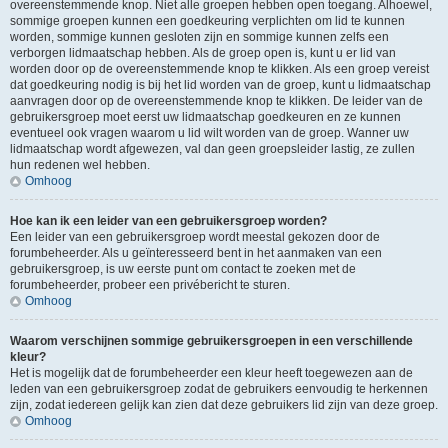
overeenstemmende knop. Niet alle groepen hebben open toegang. Alhoewel,
sommige groepen kunnen een goedkeuring verplichten om lid te kunnen
worden, sommige kunnen gesloten zijn en sommige kunnen zelfs een
verborgen lidmaatschap hebben. Als de groep open is, kunt u er lid van
worden door op de overeenstemmende knop te klikken. Als een groep vereist
dat goedkeuring nodig is bij het lid worden van de groep, kunt u lidmaatschap
aanvragen door op de overeenstemmende knop te klikken. De leider van de
gebruikersgroep moet eerst uw lidmaatschap goedkeuren en ze kunnen
eventueel ook vragen waarom u lid wilt worden van de groep. Wanner uw
lidmaatschap wordt afgewezen, val dan geen groepsleider lastig, ze zullen
hun redenen wel hebben.
Omhoog
Hoe kan ik een leider van een gebruikersgroep worden?
Een leider van een gebruikersgroep wordt meestal gekozen door de
forumbeheerder. Als u geïnteresseerd bent in het aanmaken van een
gebruikersgroep, is uw eerste punt om contact te zoeken met de
forumbeheerder, probeer een privébericht te sturen.
Omhoog
Waarom verschijnen sommige gebruikersgroepen in een verschillende
kleur?
Het is mogelijk dat de forumbeheerder een kleur heeft toegewezen aan de
leden van een gebruikersgroep zodat de gebruikers eenvoudig te herkennen
zijn, zodat iedereen gelijk kan zien dat deze gebruikers lid zijn van deze groep.
Omhoog