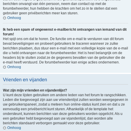
berichten onvangt van één persoon, neem dan contact op met de
forumbeheerder, hun hebben de krachten om het zo in te stellen dat een
gebruiker geen privéberichten meer kan sturen.
Omhoog
Ik heb een spam of ongewenst e-mailbericht ontvangen van iemand van dit
forum!
Het spijt ons om dat te horen. De functie om e-mail te versturen van dit forum
bevat beveiligingen en probeert gebruikers te traceren wanneer ze zulke
berichten plaatsen, dus stuur een e-mail met een volledige kopie van de e-mail
die u hebt ontvangen naar de forumbeheerder. Het is heel belangrijk om de
headers bij te sluiten zodat ze de gegevens bevatten van de gebruiker die de
e-mail heeft verstuurd. De forumbeheerder kan enige acties ondernemen.
Omhoog
Vrienden en vijanden
Wat zijn mijn vrienden en vijandenlijst?
U kunt deze lijsten gebruiken om andere leden van het forum te rangschikken.
Leden die toegevoegd zijn aan uw vriendenlijst zullen worden weergegeven in
uw gebruikerspaneel, zodat u meteen hun online-status kunt zien en dat u ze
eenvoudig een privébericht kunt sturen. Afhankelijk of de template het
ondersteunt, kunnen berichten van deze gebruikers worden opgelicht. Als u
een gebruiker hebt toegevoegd aan uw vijandenlijst, dan worden alle
berichten standaard verborgen gemaakt voor deze gebruiker.
Omhoog