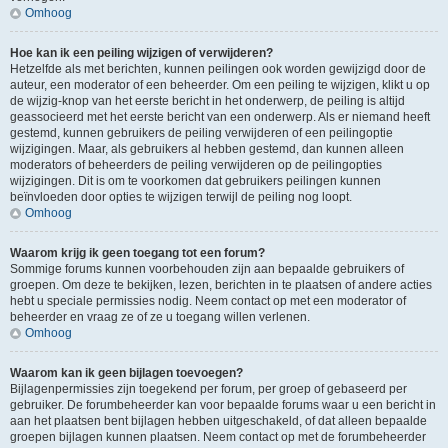
Omhoog
Hoe kan ik een peiling wijzigen of verwijderen?
Hetzelfde als met berichten, kunnen peilingen ook worden gewijzigd door de
auteur, een moderator of een beheerder. Om een peiling te wijzigen, klikt u op
de wijzig-knop van het eerste bericht in het onderwerp, de peiling is altijd
geassocieerd met het eerste bericht van een onderwerp. Als er niemand heeft
gestemd, kunnen gebruikers de peiling verwijderen of een peilingoptie
wijzigingen. Maar, als gebruikers al hebben gestemd, dan kunnen alleen
moderators of beheerders de peiling verwijderen op de peilingopties
wijzigingen. Dit is om te voorkomen dat gebruikers peilingen kunnen
beïnvloeden door opties te wijzigen terwijl de peiling nog loopt.
Omhoog
Waarom krijg ik geen toegang tot een forum?
Sommige forums kunnen voorbehouden zijn aan bepaalde gebruikers of
groepen. Om deze te bekijken, lezen, berichten in te plaatsen of andere acties
hebt u speciale permissies nodig. Neem contact op met een moderator of
beheerder en vraag ze of ze u toegang willen verlenen.
Omhoog
Waarom kan ik geen bijlagen toevoegen?
Bijlagenpermissies zijn toegekend per forum, per groep of gebaseerd per
gebruiker. De forumbeheerder kan voor bepaalde forums waar u een bericht in
aan het plaatsen bent bijlagen hebben uitgeschakeld, of dat alleen bepaalde
groepen bijlagen kunnen plaatsen. Neem contact op met de forumbeheerder