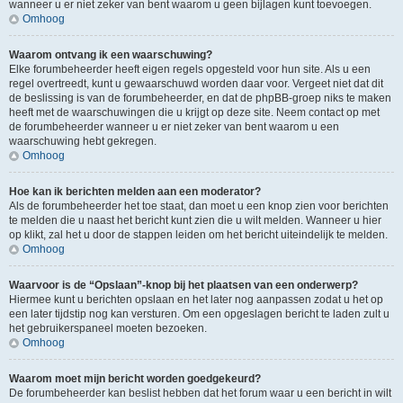
wanneer u er niet zeker van bent waarom u geen bijlagen kunt toevoegen.
Omhoog
Waarom ontvang ik een waarschuwing?
Elke forumbeheerder heeft eigen regels opgesteld voor hun site. Als u een
regel overtreedt, kunt u gewaarschuwd worden daar voor. Vergeet niet dat dit
de beslissing is van de forumbeheerder, en dat de phpBB-groep niks te maken
heeft met de waarschuwingen die u krijgt op deze site. Neem contact op met
de forumbeheerder wanneer u er niet zeker van bent waarom u een
waarschuwing hebt gekregen.
Omhoog
Hoe kan ik berichten melden aan een moderator?
Als de forumbeheerder het toe staat, dan moet u een knop zien voor berichten
te melden die u naast het bericht kunt zien die u wilt melden. Wanneer u hier
op klikt, zal het u door de stappen leiden om het bericht uiteindelijk te melden.
Omhoog
Waarvoor is de “Opslaan”-knop bij het plaatsen van een onderwerp?
Hiermee kunt u berichten opslaan en het later nog aanpassen zodat u het op
een later tijdstip nog kan versturen. Om een opgeslagen bericht te laden zult u
het gebruikerspaneel moeten bezoeken.
Omhoog
Waarom moet mijn bericht worden goedgekeurd?
De forumbeheerder kan beslist hebben dat het forum waar u een bericht in wilt