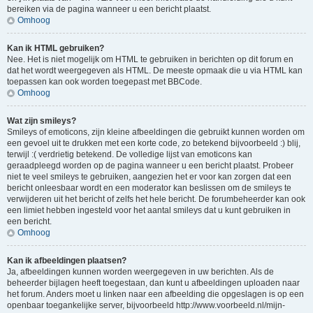
bereiken via de pagina wanneer u een bericht plaatst.
Omhoog
Kan ik HTML gebruiken?
Nee. Het is niet mogelijk om HTML te gebruiken in berichten op dit forum en
dat het wordt weergegeven als HTML. De meeste opmaak die u via HTML kan
toepassen kan ook worden toegepast met BBCode.
Omhoog
Wat zijn smileys?
Smileys of emoticons, zijn kleine afbeeldingen die gebruikt kunnen worden om
een gevoel uit te drukken met een korte code, zo betekend bijvoorbeeld :) blij,
terwijl :( verdrietig betekend. De volledige lijst van emoticons kan
geraadpleegd worden op de pagina wanneer u een bericht plaatst. Probeer
niet te veel smileys te gebruiken, aangezien het er voor kan zorgen dat een
bericht onleesbaar wordt en een moderator kan beslissen om de smileys te
verwijderen uit het bericht of zelfs het hele bericht. De forumbeheerder kan ook
een limiet hebben ingesteld voor het aantal smileys dat u kunt gebruiken in
een bericht.
Omhoog
Kan ik afbeeldingen plaatsen?
Ja, afbeeldingen kunnen worden weergegeven in uw berichten. Als de
beheerder bijlagen heeft toegestaan, dan kunt u afbeeldingen uploaden naar
het forum. Anders moet u linken naar een afbeelding die opgeslagen is op een
openbaar toegankelijke server, bijvoorbeeld http://www.voorbeeld.nl/mijn-