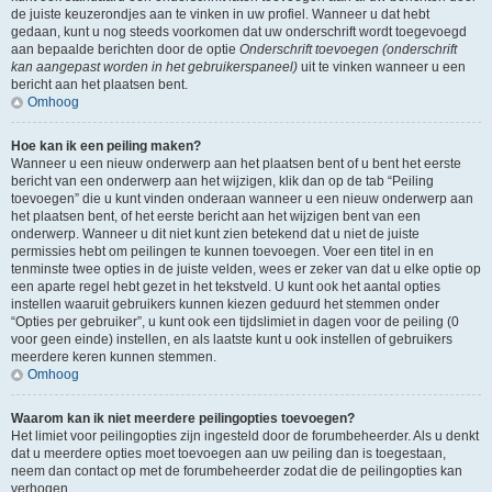
de juiste keuzerondjes aan te vinken in uw profiel. Wanneer u dat hebt
gedaan, kunt u nog steeds voorkomen dat uw onderschrift wordt toegevoegd
aan bepaalde berichten door de optie
Onderschrift toevoegen (onderschrift
kan aangepast worden in het gebruikerspaneel)
uit te vinken wanneer u een
bericht aan het plaatsen bent.
Omhoog
Hoe kan ik een peiling maken?
Wanneer u een nieuw onderwerp aan het plaatsen bent of u bent het eerste
bericht van een onderwerp aan het wijzigen, klik dan op de tab “Peiling
toevoegen” die u kunt vinden onderaan wanneer u een nieuw onderwerp aan
het plaatsen bent, of het eerste bericht aan het wijzigen bent van een
onderwerp. Wanneer u dit niet kunt zien betekend dat u niet de juiste
permissies hebt om peilingen te kunnen toevoegen. Voer een titel in en
tenminste twee opties in de juiste velden, wees er zeker van dat u elke optie op
een aparte regel hebt gezet in het tekstveld. U kunt ook het aantal opties
instellen waaruit gebruikers kunnen kiezen geduurd het stemmen onder
“Opties per gebruiker”, u kunt ook een tijdslimiet in dagen voor de peiling (0
voor geen einde) instellen, en als laatste kunt u ook instellen of gebruikers
meerdere keren kunnen stemmen.
Omhoog
Waarom kan ik niet meerdere peilingopties toevoegen?
Het limiet voor peilingopties zijn ingesteld door de forumbeheerder. Als u denkt
dat u meerdere opties moet toevoegen aan uw peiling dan is toegestaan,
neem dan contact op met de forumbeheerder zodat die de peilingopties kan
verhogen.