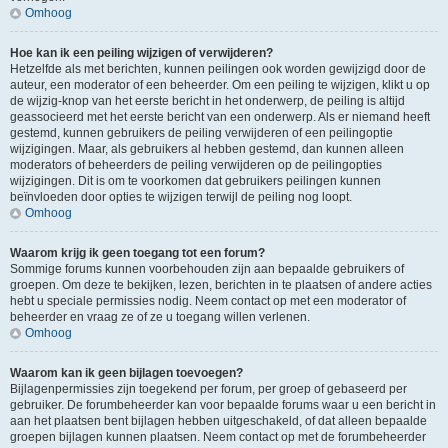
Omhoog
Hoe kan ik een peiling wijzigen of verwijderen?
Hetzelfde als met berichten, kunnen peilingen ook worden gewijzigd door de
auteur, een moderator of een beheerder. Om een peiling te wijzigen, klikt u op
de wijzig-knop van het eerste bericht in het onderwerp, de peiling is altijd
geassocieerd met het eerste bericht van een onderwerp. Als er niemand heeft
gestemd, kunnen gebruikers de peiling verwijderen of een peilingoptie
wijzigingen. Maar, als gebruikers al hebben gestemd, dan kunnen alleen
moderators of beheerders de peiling verwijderen op de peilingopties
wijzigingen. Dit is om te voorkomen dat gebruikers peilingen kunnen
beïnvloeden door opties te wijzigen terwijl de peiling nog loopt.
Omhoog
Waarom krijg ik geen toegang tot een forum?
Sommige forums kunnen voorbehouden zijn aan bepaalde gebruikers of
groepen. Om deze te bekijken, lezen, berichten in te plaatsen of andere acties
hebt u speciale permissies nodig. Neem contact op met een moderator of
beheerder en vraag ze of ze u toegang willen verlenen.
Omhoog
Waarom kan ik geen bijlagen toevoegen?
Bijlagenpermissies zijn toegekend per forum, per groep of gebaseerd per
gebruiker. De forumbeheerder kan voor bepaalde forums waar u een bericht in
aan het plaatsen bent bijlagen hebben uitgeschakeld, of dat alleen bepaalde
groepen bijlagen kunnen plaatsen. Neem contact op met de forumbeheerder