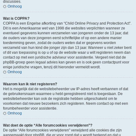
discussies.
Omhoog
Wat is COPPA?
COPPA is een Engelse afkorting van “Child Online Privacy and Protection Act”.
Dit is een Amerikaanse wet van 1998 die websites verplichten wanneer ze
eventueel gegevens kunnen verzamelen van jongeren onder de 13 jaar, dat
de ouders van deze jongeren eerst schriftelijke of op een andere manier
toestemming geven, zodat de ouders weten dat er gegevens worden
verzameld van hun kind die jonger zijn dan 13 jaar. Wanneer u niet zeker bent
of dit van toepassing is op u of op de website waar u wilt registeren neem dan
contact op met een juridische adviseur voor assistentie. Vergeet niet dat de
phpBB-groep geen legaal advies kan geven en is ook geen contactpunt voor
enige juridische vragen, tenzij dit hieronder vermeldt wordt.
Omhoog
Waarom kan ik niet registeren?
Het is mogelijk dat de websitebeheerder uw IP-adres heeft verbannen of dat
de gebruikersnaam waarmee u hebt geregistreerd niet is toegestaan. De
websitebeheerder kan ook de registratie hebben uitgeschakeld om te
voorkomen dat nieuwe bezoekers zich registeren. Neem contact op met een
forumbeheerder voor assistentie.
Omhoog
Wat doet de optie “Alle forumcookies verwijderen”?
De optie “Alle forumcookies verwijderen” verwijderd alle cookies die zijn
aangemaakt door phpBB, die er voor zorgt dat u wordt herkend en dat u