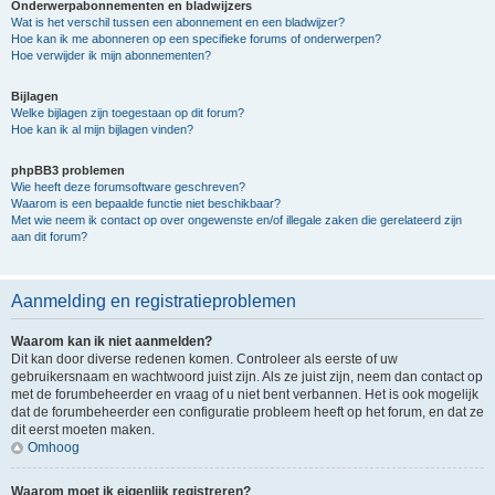
Onderwerpabonnementen en bladwijzers
Wat is het verschil tussen een abonnement en een bladwijzer?
Hoe kan ik me abonneren op een specifieke forums of onderwerpen?
Hoe verwijder ik mijn abonnementen?
Bijlagen
Welke bijlagen zijn toegestaan op dit forum?
Hoe kan ik al mijn bijlagen vinden?
phpBB3 problemen
Wie heeft deze forumsoftware geschreven?
Waarom is een bepaalde functie niet beschikbaar?
Met wie neem ik contact op over ongewenste en/of illegale zaken die gerelateerd zijn
aan dit forum?
Aanmelding en registratieproblemen
Waarom kan ik niet aanmelden?
Dit kan door diverse redenen komen. Controleer als eerste of uw
gebruikersnaam en wachtwoord juist zijn. Als ze juist zijn, neem dan contact op
met de forumbeheerder en vraag of u niet bent verbannen. Het is ook mogelijk
dat de forumbeheerder een configuratie probleem heeft op het forum, en dat ze
dit eerst moeten maken.
Omhoog
Waarom moet ik eigenlijk registreren?