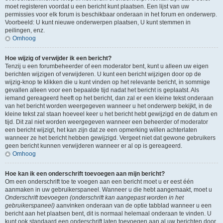
moet registeren voordat u een bericht kunt plaatsen. Een lijst van uw
permissies voor elk forum is beschikbaar onderaan in het forum en onderwerp.
Voorbeeld: U kunt nieuwe onderwerpen plaatsen, U kunt stemmen in
peilingen, enz.
Omhoog
Hoe wijzig of verwijder ik een bericht?
Tenzij u een forumbeheerder of een moderator bent, kunt u alleen uw eigen
berichten wijzigen of verwijderen. U kunt een bericht wijzigen door op de
wijzig-knop te klikken die u kunt vinden op het relevante bericht, in sommige
gevallen alleen voor een bepaalde tijd nadat het bericht is geplaatst. Als
iemand gereageerd heeft op het bericht, dan zal er een kleine tekst onderaan
van het bericht worden weergegeven wanneer u het onderwerp bekijkt, in de
kleine tekst zal staan hoeveel keer u het bericht hebt gewijzigd en de datum en
tijd. Dit zal niet worden weergegeven wanneer een beheerder of moderator
een bericht wijzigt, het kan zijn dat ze een opmerking willen achterlaten
wanneer ze het bericht hebben gewijzigd. Vergeet niet dat gewone gebruikers
geen bericht kunnen verwijderen wanneer er al op is gereageerd.
Omhoog
Hoe kan ik een onderschrift toevoegen aan mijn bericht?
Om een onderschrift toe te voegen aan een bericht moet u er eest één
aanmaken in uw gebruikerspaneel. Wanneer u die hebt aangemaakt, moet u
Onderschrift toevoegen (onderschrift kan aangepast worden in het
gebruikerspaneel)
aanvinken onderaan van de optie tabblad wanneer u een
bericht aan het plaatsen bent, dit is normaal helemaal onderaan te vinden. U
kunt ook standaard een onderschrift laten toevoegen aan al uw berichten door