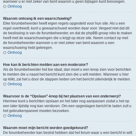
wanneer u er niet zeker van bent waarom u geen bijlagen kunt toevoegen.
Omhoog
Waarom ontvang ik een waarschuwing?
Elke forumbeheerder heeft eigen regels opgesteld voor hun site. Als u een
regel overtreedt, kunt u gewaarschuwd worden daar voor. Vergeet niet dat dit
de beslissing is van de forumbeheerder, en dat de phpBB-groep niks te maken
heeft met de waarschuwingen die u krijgt op deze site. Neem contact op met
de forumbeheerder wanneer u er niet zeker van bent waarom u een
waarschuwing hebt gekregen.
Omhoog
Hoe kan ik berichten melden aan een moderator?
Als de forumbeheerder het toe staat, dan moet u een knop zien voor berichten
te melden die u naast het bericht kunt zien die u wilt melden. Wanneer u hier
op klikt, zal het u door de stappen leiden om het bericht uiteindelijk te melden.
Omhoog
Waarvoor is de “Opslaan”-knop bij het plaatsen van een onderwerp?
Hiermee kunt u berichten opslaan en het later nog aanpassen zodat u het op
een later tijdstip nog kan versturen. Om een opgeslagen bericht te laden zult u
het gebruikerspaneel moeten bezoeken.
Omhoog
Waarom moet mijn bericht worden goedgekeurd?
De forumbeheerder kan beslist hebben dat het forum waar u een bericht in wilt