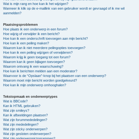
Wat is mijn rang en hoe kan ik het wijzigen?
Wanneer ik klik op de e-maillink van een gebruiker wordt er gevraagd of ik me wil
aanmelden?
Plaatsingsproblemen
Hoe plaats ik een onderwerp in een forum?
Hoe wijzig of verwijder ik een bericht?
Hoe kan ik een onderschrift toevoegen aan mijn bericht?
Hoe kan ik een peiling maken?
Waarom kan ik niet meerdere peilingopties toevoegen?
Hoe kan ik een peiling wijzigen of verwijderen?
Waarom krijg ik geen toegang tot een forum?
Waarom kan ik geen bijlagen toevoegen?
Waarom ontvang ik een waarschuwing?
Hoe kan ik berichten melden aan een moderator?
Waarvoor is de “Opslaan”-knop bij het plaatsen van een onderwerp?
Waarom moet mijn bericht worden goedgekeurd?
Hoe kan ik mijn onderwerp omhooghalen?
Tekstopmaak en onderwerptypes
Wat is BBCode?
Kan ik HTML gebruiken?
Wat zijn smileys?
Kan ik afbeeldingen plaatsen?
Wat zijn forummededelingen?
Wat zijn mededelingen?
Wat zijn sticky onderwerpen?
Wat zijn gesloten onderwerpen?
Wat zijn onderwerppictogrammen?