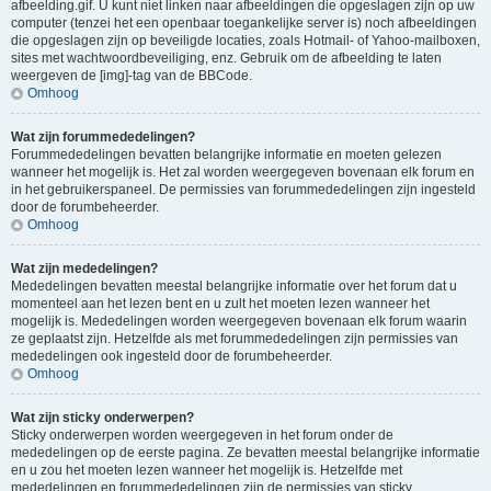
afbeelding.gif. U kunt niet linken naar afbeeldingen die opgeslagen zijn op uw
computer (tenzei het een openbaar toegankelijke server is) noch afbeeldingen
die opgeslagen zijn op beveiligde locaties, zoals Hotmail- of Yahoo-mailboxen,
sites met wachtwoordbeveiliging, enz. Gebruik om de afbeelding te laten
weergeven de [img]-tag van de BBCode.
Omhoog
Wat zijn forummededelingen?
Forummededelingen bevatten belangrijke informatie en moeten gelezen
wanneer het mogelijk is. Het zal worden weergegeven bovenaan elk forum en
in het gebruikerspaneel. De permissies van forummededelingen zijn ingesteld
door de forumbeheerder.
Omhoog
Wat zijn mededelingen?
Mededelingen bevatten meestal belangrijke informatie over het forum dat u
momenteel aan het lezen bent en u zult het moeten lezen wanneer het
mogelijk is. Mededelingen worden weergegeven bovenaan elk forum waarin
ze geplaatst zijn. Hetzelfde als met forummededelingen zijn permissies van
mededelingen ook ingesteld door de forumbeheerder.
Omhoog
Wat zijn sticky onderwerpen?
Sticky onderwerpen worden weergegeven in het forum onder de
mededelingen op de eerste pagina. Ze bevatten meestal belangrijke informatie
en u zou het moeten lezen wanneer het mogelijk is. Hetzelfde met
mededelingen en forummededelingen zijn de permissies van sticky