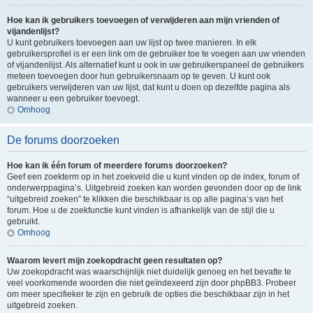
Hoe kan ik gebruikers toevoegen of verwijderen aan mijn vrienden of
vijandenlijst?
U kunt gebruikers toevoegen aan uw lijst op twee manieren. In elk
gebruikersprofiel is er een link om de gebruiker toe te voegen aan uw vrienden
of vijandenlijst. Als alternatief kunt u ook in uw gebruikerspaneel de gebruikers
meteen toevoegen door hun gebruikersnaam op te geven. U kunt ook
gebruikers verwijderen van uw lijst, dat kunt u doen op dezelfde pagina als
wanneer u een gebruiker toevoegt.
Omhoog
De forums doorzoeken
Hoe kan ik één forum of meerdere forums doorzoeken?
Geef een zoekterm op in het zoekveld die u kunt vinden op de index, forum of
onderwerppagina’s. Uitgebreid zoeken kan worden gevonden door op de link
“uitgebreid zoeken” te klikken die beschikbaar is op alle pagina’s van het
forum. Hoe u de zoekfunctie kunt vinden is afhankelijk van de stijl die u
gebruikt.
Omhoog
Waarom levert mijn zoekopdracht geen resultaten op?
Uw zoekopdracht was waarschijnlijk niet duidelijk genoeg en het bevatte te
veel voorkomende woorden die niet geïndexeerd zijn door phpBB3. Probeer
om meer specifieker te zijn en gebruik de opties die beschikbaar zijn in het
uitgebreid zoeken.