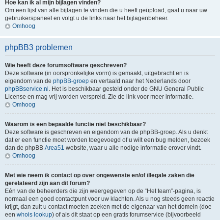
Hoe kan ik al mijn bijlagen vinden?
Om een lijst van alle bijlagen te vinden die u heeft geüpload, gaat u naar uw
gebruikerspaneel en volgt u de links naar het bijlagenbeheer.
Omhoog
phpBB3 problemen
Wie heeft deze forumsoftware geschreven?
Deze software (in oorspronkelijke vorm) is gemaakt, uitgebracht en is
eigendom van de
phpBB-groep
en vertaald naar het Nederlands door
phpBBservice.nl
. Het is beschikbaar gesteld onder de GNU General Public
License en mag vrij worden verspreid. Zie de link voor meer informatie.
Omhoog
Waarom is een bepaalde functie niet beschikbaar?
Deze software is geschreven en eigendom van de phpBB-groep. Als u denkt
dat er een functie moet worden toegevoegd of u wilt een bug melden, bezoek
dan de phpBB
Area51
website, waar u alle nodige informatie erover vindt.
Omhoog
Met wie neem ik contact op over ongewenste en/of illegale zaken die
gerelateerd zijn aan dit forum?
Eén van de beheerders die zijn weergegeven op de “Het team”-pagina, is
normaal een goed contactpunt voor uw klachten. Als u nog steeds geen reactie
krijgt, dan zult u contact moeten zoeken met de eigenaar van het domein (doe
een
whois lookup
) of als dit staat op een gratis forumservice (bijvoorbeeld