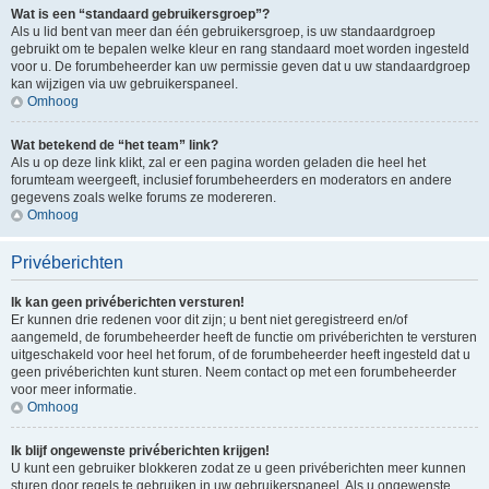
Wat is een “standaard gebruikersgroep”?
Als u lid bent van meer dan één gebruikersgroep, is uw standaardgroep
gebruikt om te bepalen welke kleur en rang standaard moet worden ingesteld
voor u. De forumbeheerder kan uw permissie geven dat u uw standaardgroep
kan wijzigen via uw gebruikerspaneel.
Omhoog
Wat betekend de “het team” link?
Als u op deze link klikt, zal er een pagina worden geladen die heel het
forumteam weergeeft, inclusief forumbeheerders en moderators en andere
gegevens zoals welke forums ze modereren.
Omhoog
Privéberichten
Ik kan geen privéberichten versturen!
Er kunnen drie redenen voor dit zijn; u bent niet geregistreerd en/of
aangemeld, de forumbeheerder heeft de functie om privéberichten te versturen
uitgeschakeld voor heel het forum, of de forumbeheerder heeft ingesteld dat u
geen privéberichten kunt sturen. Neem contact op met een forumbeheerder
voor meer informatie.
Omhoog
Ik blijf ongewenste privéberichten krijgen!
U kunt een gebruiker blokkeren zodat ze u geen privéberichten meer kunnen
sturen door regels te gebruiken in uw gebruikerspaneel. Als u ongewenste