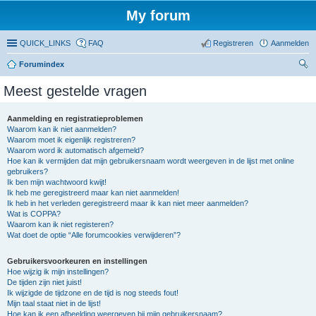
My forum
QUICK_LINKS
FAQ
Registreren
Aanmelden
Forumindex
oe
Meest gestelde vragen
ke
n
Aanmelding en registratieproblemen
Waarom kan ik niet aanmelden?
Waarom moet ik eigenlijk registreren?
Waarom word ik automatisch afgemeld?
Hoe kan ik vermijden dat mijn gebruikersnaam wordt weergeven in de lijst met online
gebruikers?
Ik ben mijn wachtwoord kwijt!
Ik heb me geregistreerd maar kan niet aanmelden!
Ik heb in het verleden geregistreerd maar ik kan niet meer aanmelden?
Wat is COPPA?
Waarom kan ik niet registeren?
Wat doet de optie “Alle forumcookies verwijderen”?
Gebruikersvoorkeuren en instellingen
Hoe wijzig ik mijn instellingen?
De tijden zijn niet juist!
Ik wijzigde de tijdzone en de tijd is nog steeds fout!
Mijn taal staat niet in de lijst!
Hoe kan ik een afbeelding weergeven bij mijn gebruikersnaam?