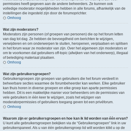
permissies heeft gegeven aan de andere beheerders. Ze kunnen ook
volledige moderator mogelijkheden hebben in alle forums, afhankelijk van de
instellingen die ingesteld zijn door de forumoprichter.
Omhoog
Wat zijn moderators?
Moderators zijn personen (of groepen van personen) die op het forum letten
van dag tot dag. Ze hebben de bevoegdheid om berichten te wijzigen,
verwijderen en om onderwerpen te sluiten, heropenen, verplaatsen en splitsen
in het forum waar ze moderator van zijn. Over het algemeen zijn moderators er
om te voorkomen dat gebruikers off-topic (afwijken van het onderwerp), illegaal
of belediging materiaal plaatsen.
Omhoog
Wat zijn gebruikersgroepen?
Gebruikersgroepen zijn groepen van gebruikers die het forum verdeelt in
beheerbare secties waarmee de forumbeheerder kan werken. Elke gebruiker
kan thuis horen in diverse groepen en elke groep kan aparte permissies
hebben. Dit is een makkelijke manier voor beheerders om de permissies van
vele gebruikers in één keer te wijzigen, zoals het wijzigen van
moderatorpermissies of gebruikers toegang geven tot een privéforum.
Omhoog
Waarom zijn er gebruikersgroepen en hoe kan ik lid worden van één ervan?
U kunt alle gebruikersgroepen bekijken via de “Gebruikersgroepen” link in uw
gebruikerspaneel. Als u van één gebruikersgroep lid wilt worden klikt u op de