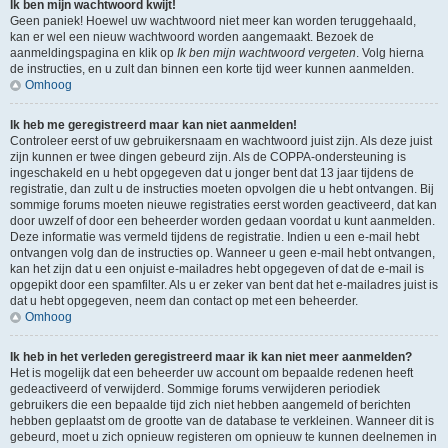
Ik ben mijn wachtwoord kwijt!
Geen paniek! Hoewel uw wachtwoord niet meer kan worden teruggehaald,
kan er wel een nieuw wachtwoord worden aangemaakt. Bezoek de
aanmeldingspagina en klik op
Ik ben mijn wachtwoord vergeten
. Volg hierna
de instructies, en u zult dan binnen een korte tijd weer kunnen aanmelden.
Omhoog
Ik heb me geregistreerd maar kan niet aanmelden!
Controleer eerst of uw gebruikersnaam en wachtwoord juist zijn. Als deze juist
zijn kunnen er twee dingen gebeurd zijn. Als de COPPA-ondersteuning is
ingeschakeld en u hebt opgegeven dat u jonger bent dat 13 jaar tijdens de
registratie, dan zult u de instructies moeten opvolgen die u hebt ontvangen. Bij
sommige forums moeten nieuwe registraties eerst worden geactiveerd, dat kan
door uwzelf of door een beheerder worden gedaan voordat u kunt aanmelden.
Deze informatie was vermeld tijdens de registratie. Indien u een e-mail hebt
ontvangen volg dan de instructies op. Wanneer u geen e-mail hebt ontvangen,
kan het zijn dat u een onjuist e-mailadres hebt opgegeven of dat de e-mail is
opgepikt door een spamfilter. Als u er zeker van bent dat het e-mailadres juist is
dat u hebt opgegeven, neem dan contact op met een beheerder.
Omhoog
Ik heb in het verleden geregistreerd maar ik kan niet meer aanmelden?
Het is mogelijk dat een beheerder uw account om bepaalde redenen heeft
gedeactiveerd of verwijderd. Sommige forums verwijderen periodiek
gebruikers die een bepaalde tijd zich niet hebben aangemeld of berichten
hebben geplaatst om de grootte van de database te verkleinen. Wanneer dit is
gebeurd, moet u zich opnieuw registeren om opnieuw te kunnen deelnemen in