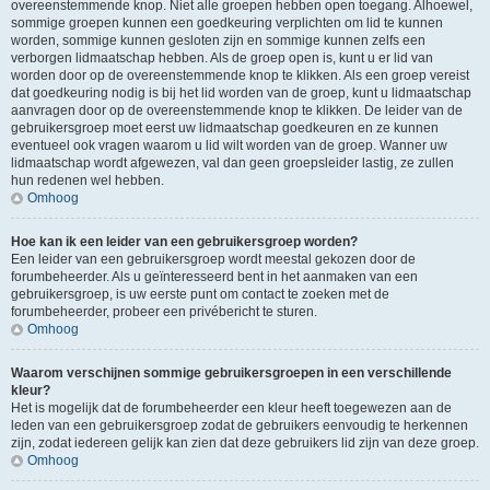
overeenstemmende knop. Niet alle groepen hebben open toegang. Alhoewel,
sommige groepen kunnen een goedkeuring verplichten om lid te kunnen
worden, sommige kunnen gesloten zijn en sommige kunnen zelfs een
verborgen lidmaatschap hebben. Als de groep open is, kunt u er lid van
worden door op de overeenstemmende knop te klikken. Als een groep vereist
dat goedkeuring nodig is bij het lid worden van de groep, kunt u lidmaatschap
aanvragen door op de overeenstemmende knop te klikken. De leider van de
gebruikersgroep moet eerst uw lidmaatschap goedkeuren en ze kunnen
eventueel ook vragen waarom u lid wilt worden van de groep. Wanner uw
lidmaatschap wordt afgewezen, val dan geen groepsleider lastig, ze zullen
hun redenen wel hebben.
Omhoog
Hoe kan ik een leider van een gebruikersgroep worden?
Een leider van een gebruikersgroep wordt meestal gekozen door de
forumbeheerder. Als u geïnteresseerd bent in het aanmaken van een
gebruikersgroep, is uw eerste punt om contact te zoeken met de
forumbeheerder, probeer een privébericht te sturen.
Omhoog
Waarom verschijnen sommige gebruikersgroepen in een verschillende
kleur?
Het is mogelijk dat de forumbeheerder een kleur heeft toegewezen aan de
leden van een gebruikersgroep zodat de gebruikers eenvoudig te herkennen
zijn, zodat iedereen gelijk kan zien dat deze gebruikers lid zijn van deze groep.
Omhoog