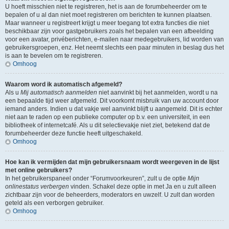
U hoeft misschien niet te registreren, het is aan de forumbeheerder om te
bepalen of u al dan niet moet registreren om berichten te kunnen plaatsen.
Maar wanneer u registreert krijgt u meer toegang tot extra functies die niet
beschikbaar zijn voor gastgebruikers zoals het bepalen van een afbeelding
voor een avatar, privéberichten, e-mailen naar medegebruikers, lid worden van
gebruikersgroepen, enz. Het neemt slechts een paar minuten in beslag dus het
is aan te bevelen om te registreren.
Omhoog
Waarom word ik automatisch afgemeld?
Als u
Mij automatisch aanmelden
niet aanvinkt bij het aanmelden, wordt u na
een bepaalde tijd weer afgemeld. Dit voorkomt misbruik van uw account door
iemand anders. Indien u dat vakje wel aanvinkt blijft u aangemeld. Dit is echter
niet aan te raden op een publieke computer op b.v. een universiteit, in een
bibliotheek of internetcafé. Als u dit selectievakje niet ziet, betekend dat de
forumbeheerder deze functie heeft uitgeschakeld.
Omhoog
Hoe kan ik vermijden dat mijn gebruikersnaam wordt weergeven in de lijst
met online gebruikers?
In het gebruikerspaneel onder “Forumvoorkeuren”, zult u de optie
Mijn
onlinestatus verbergen
vinden. Schakel deze optie in met
Ja
en u zult alleen
zichtbaar zijn voor de beheerders, moderators en uwzelf. U zult dan worden
geteld als een verborgen gebruiker.
Omhoog