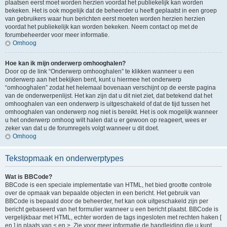
plaatsen eerst moet worden herzien voordat het publiekelijk kan worden
bekeken. Het is ook mogelijk dat de beheerder u heeft geplaatst in een groep
van gebruikers waar hun berichten eerst moeten worden herzien herzien
voordat het publiekelijk kan worden bekeken. Neem contact op met de
forumbeheerder voor meer informatie.
Omhoog
Hoe kan ik mijn onderwerp omhooghalen?
Door op de link “Onderwerp omhooghalen” te klikken wanneer u een
onderwerp aan het bekijken bent, kunt u hiermee het onderwerp
“omhooghalen” zodat het helemaal bovenaan verschijnt op de eerste pagina
van de onderwerpenlijst. Het kan zijn dat u dit niet ziet, dat betekend dat het
omhooghalen van een onderwerp is uitgeschakeld of dat de tijd tussen het
omhooghalen van onderwerp nog niet is bereikt. Het is ook mogelijk wanneer
u het onderwerp omhoog wilt halen dat u er gewoon op reageert, wees er
zeker van dat u de forumregels volgt wanneer u dit doet.
Omhoog
Tekstopmaak en onderwerptypes
Wat is BBCode?
BBCode is een speciale implementatie van HTML, het bied grootte controle
over de opmaak van bepaalde objecten in een bericht. Het gebruik van
BBCode is bepaald door de beheerder, het kan ook uitgeschakeld zijn per
bericht gebaseerd van het formulier wanneer u een bericht plaatst. BBCode is
vergelijkbaar met HTML, echter worden de tags ingesloten met rechten haken [
en ] in plaats van < en >. Zie voor meer informatie de handleiding die u kunt