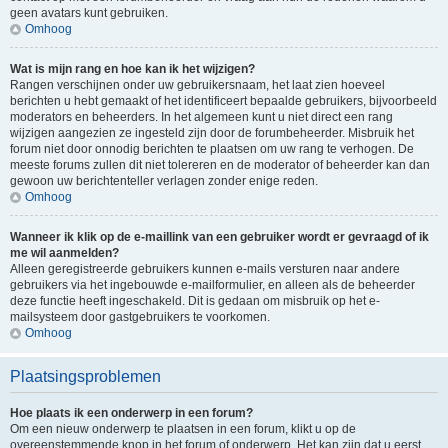
geen avatars kunt gebruiken.
Omhoog
Wat is mijn rang en hoe kan ik het wijzigen?
Rangen verschijnen onder uw gebruikersnaam, het laat zien hoeveel
berichten u hebt gemaakt of het identificeert bepaalde gebruikers, bijvoorbeeld
moderators en beheerders. In het algemeen kunt u niet direct een rang
wijzigen aangezien ze ingesteld zijn door de forumbeheerder. Misbruik het
forum niet door onnodig berichten te plaatsen om uw rang te verhogen. De
meeste forums zullen dit niet tolereren en de moderator of beheerder kan dan
gewoon uw berichtenteller verlagen zonder enige reden.
Omhoog
Wanneer ik klik op de e-maillink van een gebruiker wordt er gevraagd of ik
me wil aanmelden?
Alleen geregistreerde gebruikers kunnen e-mails versturen naar andere
gebruikers via het ingebouwde e-mailformulier, en alleen als de beheerder
deze functie heeft ingeschakeld. Dit is gedaan om misbruik op het e-
mailsysteem door gastgebruikers te voorkomen.
Omhoog
Plaatsingsproblemen
Hoe plaats ik een onderwerp in een forum?
Om een nieuw onderwerp te plaatsen in een forum, klikt u op de
overeenstemmende knop in het forum of onderwerp. Het kan zijn dat u eerst