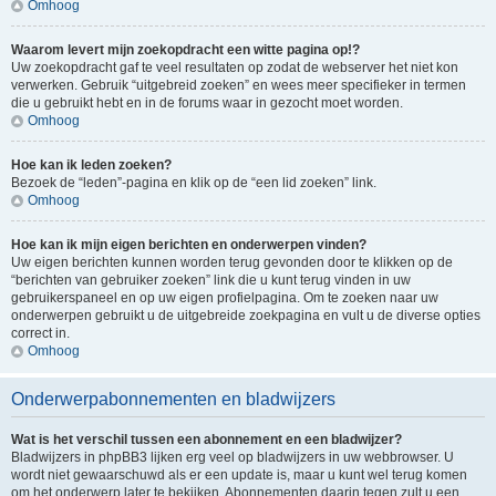
Omhoog
Waarom levert mijn zoekopdracht een witte pagina op!?
Uw zoekopdracht gaf te veel resultaten op zodat de webserver het niet kon
verwerken. Gebruik “uitgebreid zoeken” en wees meer specifieker in termen
die u gebruikt hebt en in de forums waar in gezocht moet worden.
Omhoog
Hoe kan ik leden zoeken?
Bezoek de “leden”-pagina en klik op de “een lid zoeken” link.
Omhoog
Hoe kan ik mijn eigen berichten en onderwerpen vinden?
Uw eigen berichten kunnen worden terug gevonden door te klikken op de
“berichten van gebruiker zoeken” link die u kunt terug vinden in uw
gebruikerspaneel en op uw eigen profielpagina. Om te zoeken naar uw
onderwerpen gebruikt u de uitgebreide zoekpagina en vult u de diverse opties
correct in.
Omhoog
Onderwerpabonnementen en bladwijzers
Wat is het verschil tussen een abonnement en een bladwijzer?
Bladwijzers in phpBB3 lijken erg veel op bladwijzers in uw webbrowser. U
wordt niet gewaarschuwd als er een update is, maar u kunt wel terug komen
om het onderwerp later te bekijken. Abonnementen daarin tegen zult u een