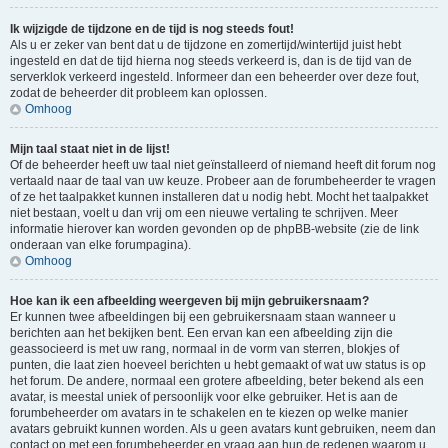
Ik wijzigde de tijdzone en de tijd is nog steeds fout!
Als u er zeker van bent dat u de tijdzone en zomertijd/wintertijd juist hebt
ingesteld en dat de tijd hierna nog steeds verkeerd is, dan is de tijd van de
serverklok verkeerd ingesteld. Informeer dan een beheerder over deze fout,
zodat de beheerder dit probleem kan oplossen.
Omhoog
Mijn taal staat niet in de lijst!
Of de beheerder heeft uw taal niet geïnstalleerd of niemand heeft dit forum nog
vertaald naar de taal van uw keuze. Probeer aan de forumbeheerder te vragen
of ze het taalpakket kunnen installeren dat u nodig hebt. Mocht het taalpakket
niet bestaan, voelt u dan vrij om een nieuwe vertaling te schrijven. Meer
informatie hierover kan worden gevonden op de phpBB-website (zie de link
onderaan van elke forumpagina).
Omhoog
Hoe kan ik een afbeelding weergeven bij mijn gebruikersnaam?
Er kunnen twee afbeeldingen bij een gebruikersnaam staan wanneer u
berichten aan het bekijken bent. Een ervan kan een afbeelding zijn die
geassocieerd is met uw rang, normaal in de vorm van sterren, blokjes of
punten, die laat zien hoeveel berichten u hebt gemaakt of wat uw status is op
het forum. De andere, normaal een grotere afbeelding, beter bekend als een
avatar, is meestal uniek of persoonlijk voor elke gebruiker. Het is aan de
forumbeheerder om avatars in te schakelen en te kiezen op welke manier
avatars gebruikt kunnen worden. Als u geen avatars kunt gebruiken, neem dan
contact op met een forumbeheerder en vraag aan hun de redenen waarom u