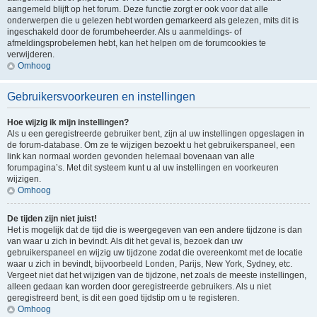
aangemeld blijft op het forum. Deze functie zorgt er ook voor dat alle
onderwerpen die u gelezen hebt worden gemarkeerd als gelezen, mits dit is
ingeschakeld door de forumbeheerder. Als u aanmeldings- of
afmeldingsprobelemen hebt, kan het helpen om de forumcookies te
verwijderen.
Omhoog
Gebruikersvoorkeuren en instellingen
Hoe wijzig ik mijn instellingen?
Als u een geregistreerde gebruiker bent, zijn al uw instellingen opgeslagen in
de forum-database. Om ze te wijzigen bezoekt u het gebruikerspaneel, een
link kan normaal worden gevonden helemaal bovenaan van alle
forumpagina’s. Met dit systeem kunt u al uw instellingen en voorkeuren
wijzigen.
Omhoog
De tijden zijn niet juist!
Het is mogelijk dat de tijd die is weergegeven van een andere tijdzone is dan
van waar u zich in bevindt. Als dit het geval is, bezoek dan uw
gebruikerspaneel en wijzig uw tijdzone zodat die overeenkomt met de locatie
waar u zich in bevindt, bijvoorbeeld Londen, Parijs, New York, Sydney, etc.
Vergeet niet dat het wijzigen van de tijdzone, net zoals de meeste instellingen,
alleen gedaan kan worden door geregistreerde gebruikers. Als u niet
geregistreerd bent, is dit een goed tijdstip om u te registeren.
Omhoog