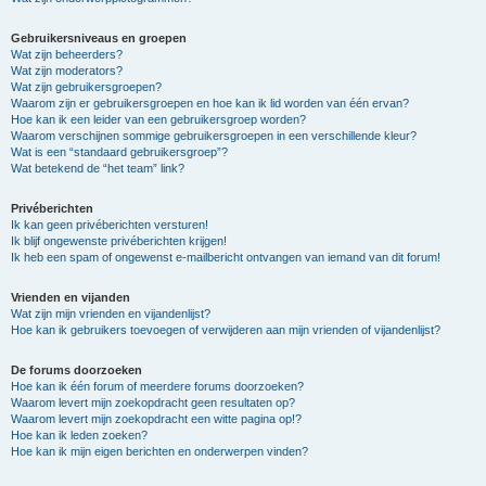
Gebruikersniveaus en groepen
Wat zijn beheerders?
Wat zijn moderators?
Wat zijn gebruikersgroepen?
Waarom zijn er gebruikersgroepen en hoe kan ik lid worden van één ervan?
Hoe kan ik een leider van een gebruikersgroep worden?
Waarom verschijnen sommige gebruikersgroepen in een verschillende kleur?
Wat is een “standaard gebruikersgroep”?
Wat betekend de “het team” link?
Privéberichten
Ik kan geen privéberichten versturen!
Ik blijf ongewenste privéberichten krijgen!
Ik heb een spam of ongewenst e-mailbericht ontvangen van iemand van dit forum!
Vrienden en vijanden
Wat zijn mijn vrienden en vijandenlijst?
Hoe kan ik gebruikers toevoegen of verwijderen aan mijn vrienden of vijandenlijst?
De forums doorzoeken
Hoe kan ik één forum of meerdere forums doorzoeken?
Waarom levert mijn zoekopdracht geen resultaten op?
Waarom levert mijn zoekopdracht een witte pagina op!?
Hoe kan ik leden zoeken?
Hoe kan ik mijn eigen berichten en onderwerpen vinden?