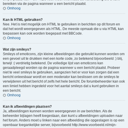
bereiken via de pagina wanneer u een bericht plaatst.
Omhoog
Kan ik HTML gebruiken?
Nee. Het is niet mogelijk om HTML te gebruiken in berichten op dit forum en
dat het wordt weergegeven als HTML. De meeste opmaak die u via HTML kan
toepassen kan ook worden toegepast met BBCode.
Omhoog
Wat zijn smileys?
Smileys of emoticons, zijn kleine afbeeldingen die gebruikt kunnen worden om
een gevoel uit te drukken met een korte code, zo betekend bijvoorbeeld :) blij,
terwijl :( verdrietig betekend. De volledige lijst van emoticons kan
geraadpleegd worden op de pagina wanneer u een bericht plaatst. Probeer
niet te veel smileys te gebruiken, aangezien het er voor kan zorgen dat een
bericht onleesbaar wordt en een moderator kan beslissen om de smileys te
verwijderen uit het bericht of zelfs het hele bericht. De forumbeheerder kan ook
een limiet hebben ingesteld voor het aantal smileys dat u kunt gebruiken in
een bericht.
Omhoog
Kan ik afbeeldingen plaatsen?
Ja, afbeeldingen kunnen worden weergegeven in uw berichten. Als de
beheerder bijlagen heeft toegestaan, dan kunt u afbeeldingen uploaden naar
het forum. Anders moet u linken naar een afbeelding die opgeslagen is op een
openbaar toegankelijke server, bijvoorbeeld http://www.voorbeeld.nl/mijn-