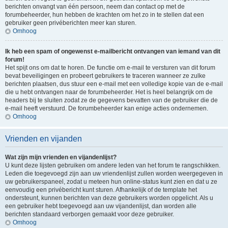
berichten onvangt van één persoon, neem dan contact op met de
forumbeheerder, hun hebben de krachten om het zo in te stellen dat een
gebruiker geen privéberichten meer kan sturen.
Omhoog
Ik heb een spam of ongewenst e-mailbericht ontvangen van iemand van dit
forum!
Het spijt ons om dat te horen. De functie om e-mail te versturen van dit forum
bevat beveiligingen en probeert gebruikers te traceren wanneer ze zulke
berichten plaatsen, dus stuur een e-mail met een volledige kopie van de e-mail
die u hebt ontvangen naar de forumbeheerder. Het is heel belangrijk om de
headers bij te sluiten zodat ze de gegevens bevatten van de gebruiker die de
e-mail heeft verstuurd. De forumbeheerder kan enige acties ondernemen.
Omhoog
Vrienden en vijanden
Wat zijn mijn vrienden en vijandenlijst?
U kunt deze lijsten gebruiken om andere leden van het forum te rangschikken.
Leden die toegevoegd zijn aan uw vriendenlijst zullen worden weergegeven in
uw gebruikerspaneel, zodat u meteen hun online-status kunt zien en dat u ze
eenvoudig een privébericht kunt sturen. Afhankelijk of de template het
ondersteunt, kunnen berichten van deze gebruikers worden opgelicht. Als u
een gebruiker hebt toegevoegd aan uw vijandenlijst, dan worden alle
berichten standaard verborgen gemaakt voor deze gebruiker.
Omhoog