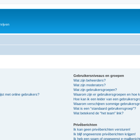
hrijven
Gebruikersniveaus en groepen
Wat zijn beheerders?
Wat zijn moderators?
Wat zijn gebruikersgroepen?
jst met online gebruikers?
Waarom zijn er gebruikersgroepen en hoe k
Hoe kan ik een leider van een gebruikersg
Waarom verschijnen sommige gebruikersgro
Wat is een “standaard gebruikersgroep”?
Wat betekend de “het team” link?
Privéberichten
Ik kan geen privéberichten versturen!
Ik blijf ongewenste privéberichten krijgen!
Ik heb een spam of ongewenst e-mailberich