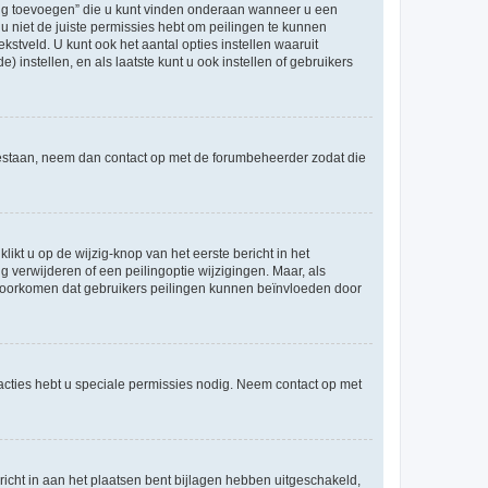
ling toevoegen” die u kunt vinden onderaan wanneer u een
u niet de juiste permissies hebt om peilingen te kunnen
ekstveld. U kunt ook het aantal opties instellen waaruit
 instellen, en als laatste kunt u ook instellen of gebruikers
egestaan, neem dan contact op met de forumbeheerder zodat die
ikt u op de wijzig-knop van het eerste bericht in het
 verwijderen of een peilingoptie wijzigingen. Maar, als
e voorkomen dat gebruikers peilingen kunnen beïnvloeden door
cties hebt u speciale permissies nodig. Neem contact op met
icht in aan het plaatsen bent bijlagen hebben uitgeschakeld,