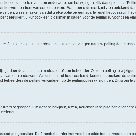
t het eerste bericht van een onderwerp aan het wijzigen, klik dan op de tab “Pei
an het wijzigen bent van een onderwerp. Wanneer u dit niet kunt zien betekend dat 
te velden, wees er zeker van dat u elke optie op een aparte regel hebt gezet in het t
gebruiker”, u kunt ook een tijdslimiet in dagen voor de peiling (0 voor geen einde)
eerder. Als u denkt dat u meerdere opties moet toevoegen aan uw peiling dan is to
igd door de auteur, een moderator of een beheerder. Om een peiling te wijzigen, kl
richt van een onderwerp. Als er niemand heeft gestemd, kunnen gebruikers de peiling
f beheerders de peiling verwijderen op de peilingopties wijzigingen. Dit is om t
ers of groepen. Om deze te bekijken, lezen, berichten in te plaatsen of andere a
 verlenen.
aseerd per gebruiker. De forumbeheerder kan voor bepaalde forums waar u een ber