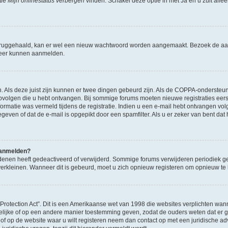
tie
Mijn onlinestatus verbergen
vinden. Schakel deze optie in met
Ja
en u zult alle
ruggehaald, kan er wel een nieuw wachtwoord worden aangemaakt. Bezoek de aa
d weer kunnen aanmelden.
n. Als deze juist zijn kunnen er twee dingen gebeurd zijn. Als de COPPA-ondersteu
en opvolgen die u hebt ontvangen. Bij sommige forums moeten nieuwe registraties eer
atie was vermeld tijdens de registratie. Indien u een e-mail hebt ontvangen volg
geven of dat de e-mail is opgepikt door een spamfilter. Als u er zeker van bent dat
 aanmelden?
enen heeft gedeactiveerd of verwijderd. Sommige forums verwijderen periodiek ge
verkleinen. Wanneer dit is gebeurd, moet u zich opnieuw registeren om opnieuw t
 Protection Act”. Dit is een Amerikaanse wet van 1998 die websites verplichten 
ftelijke of op een andere manier toestemming geven, zodat de ouders weten dat er
 u of op de website waar u wilt registeren neem dan contact op met een juridische a