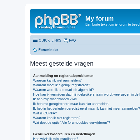
My forum
Een korte tekst om je forum te besc
QUICK_LINKS
FAQ
Forumindex
Meest gestelde vragen
Aanmelding en registratieproblemen
Waarom kan ik niet aanmelden?
Waarom moet ik eigenlijk registreren?
Waarom word ik automatisch afgemeld?
Hoe kan ik vermijden dat mijn gebruikersnaam wordt weergeven in de li
Ik ben mijn wachtwoord kwijt!
Ik heb me geregistreerd maar kan niet aanmelden!
Ik heb in het verleden geregistreerd maar ik kan niet meer aanmelden?
Wat is COPPA?
Waarom kan ik niet registeren?
Wat doet de optie “Alle forumcookies verwijderen”?
Gebruikersvoorkeuren en instellingen
Hoe wijzig ik mijn instellingen?