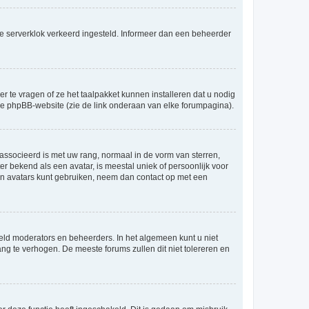
an de serverklok verkeerd ingesteld. Informeer dan een beheerder
r te vragen of ze het taalpakket kunnen installeren dat u nodig
 de phpBB-website (zie de link onderaan van elke forumpagina).
ssocieerd is met uw rang, normaal in de vorm van sterren,
er bekend als een avatar, is meestal uniek of persoonlijk voor
en avatars kunt gebruiken, neem dan contact op met een
eld moderators en beheerders. In het algemeen kunt u niet
ng te verhogen. De meeste forums zullen dit niet tolereren en