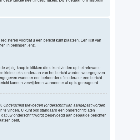
r deze functie heeft ingeschakeld. Dit is gedaan om misbruik
egisteren voordat u een bericht kunt plaatsen. Een lijst van
en in peilingen, enz.
de wijzig-knop te klikken die u kunt vinden op het relevante
r een kleine tekst onderaan van het bericht worden weergegeven
n weergegeven wanneer een beheerder of moderator een bericht
bericht kunnen verwijderen wanneer er al op is gereageerd.
 u
Onderschrift toevoegen (onderschrift kan aangepast worden
 te vinden. U kunt ook standaard een onderschrift laten
n dat uw onderschrift wordt toegevoegd aan bepaalde berichten
aatsen bent.