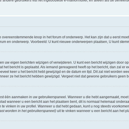
r andere gebruikers via het ingebouwde e-mailformulier, en alleen als de beheerde
 overeenstemmende knop in het forum of onderwerp. Het kan zijn dat u eerst moet r
forum en onderwerp. Voorbeeld: U kunt nieuwe onderwerpen plaatsen, U kunt stemm
n uw eigen berichten wijzigen of verwijderen. U kunt een bericht wijzigen door op 
at het bericht is geplaatst. Als iemand gereageerd heeft op het bericht, dan zal e
hoeveel keer u het bericht hebt gewijzigd en de datum en tijd. Dit zal niet worde
wanneer ze het bericht hebben gewijzigd. Vergeet niet dat gewone gebruikers geen 
 eest één aanmaken in uw gebruikerspaneel. Wanneer u die hebt aangemaakt, moet
ad wanneer u een bericht aan het plaatsen bent, dit is normaal helemaal onderaan
n te vinken in uw profiel. Wanneer u dat hebt gedaan, kunt u nog steeds voorkome
ast worden in het gebruikerspaneel)
uit te vinken wanneer u een bericht aan het pl