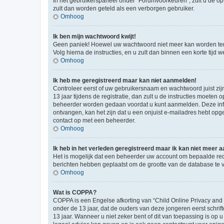
In het gebruikerspaneel onder “Forumvoorkeuren”, zult u de op
zult dan worden geteld als een verborgen gebruiker.
Omhoog
Ik ben mijn wachtwoord kwijt!
Geen paniek! Hoewel uw wachtwoord niet meer kan worden te
Volg hierna de instructies, en u zult dan binnen een korte tij
Omhoog
Ik heb me geregistreerd maar kan niet aanmelden!
Controleer eerst of uw gebruikersnaam en wachtwoord juist zij
13 jaar tijdens de registratie, dan zult u de instructies moet
beheerder worden gedaan voordat u kunt aanmelden. Deze inform
ontvangen, kan het zijn dat u een onjuist e-mailadres hebt opge
contact op met een beheerder.
Omhoog
Ik heb in het verleden geregistreerd maar ik kan niet meer
Het is mogelijk dat een beheerder uw account om bepaalde red
berichten hebben geplaatst om de grootte van de database te 
Omhoog
Wat is COPPA?
COPPA is een Engelse afkorting van “Child Online Privacy and
onder de 13 jaar, dat de ouders van deze jongeren eerst schri
13 jaar. Wanneer u niet zeker bent of dit van toepassing is op