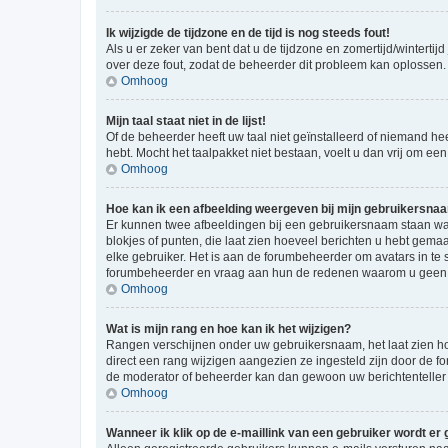
Ik wijzigde de tijdzone en de tijd is nog steeds fout!
Als u er zeker van bent dat u de tijdzone en zomertijd/wintertij
over deze fout, zodat de beheerder dit probleem kan oplossen.
Omhoog
Mijn taal staat niet in de lijst!
Of de beheerder heeft uw taal niet geïnstalleerd of niemand he
hebt. Mocht het taalpakket niet bestaan, voelt u dan vrij om e
Omhoog
Hoe kan ik een afbeelding weergeven bij mijn gebruikersna
Er kunnen twee afbeeldingen bij een gebruikersnaam staan wann
blokjes of punten, die laat zien hoeveel berichten u hebt gemaa
elke gebruiker. Het is aan de forumbeheerder om avatars in te
forumbeheerder en vraag aan hun de redenen waarom u geen a
Omhoog
Wat is mijn rang en hoe kan ik het wijzigen?
Rangen verschijnen onder uw gebruikersnaam, het laat zien hoe
direct een rang wijzigen aangezien ze ingesteld zijn door de f
de moderator of beheerder kan dan gewoon uw berichtenteller
Omhoog
Wanneer ik klik op de e-maillink van een gebruiker wordt er