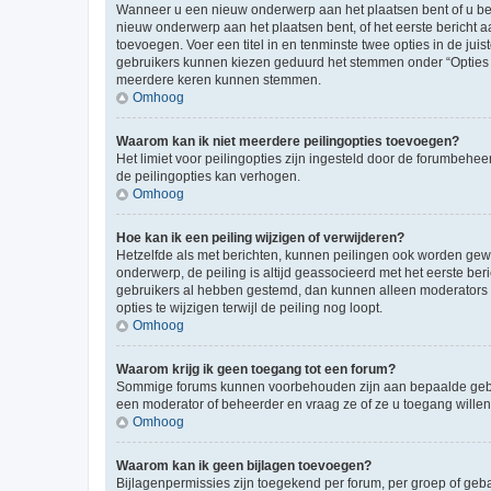
Wanneer u een nieuw onderwerp aan het plaatsen bent of u ben
nieuw onderwerp aan het plaatsen bent, of het eerste bericht a
toevoegen. Voer een titel in en tenminste twee opties in de juis
gebruikers kunnen kiezen geduurd het stemmen onder “Opties per 
meerdere keren kunnen stemmen.
Omhoog
Waarom kan ik niet meerdere peilingopties toevoegen?
Het limiet voor peilingopties zijn ingesteld door de forumbeh
de peilingopties kan verhogen.
Omhoog
Hoe kan ik een peiling wijzigen of verwijderen?
Hetzelfde als met berichten, kunnen peilingen ook worden gewijz
onderwerp, de peiling is altijd geassocieerd met het eerste be
gebruikers al hebben gestemd, dan kunnen alleen moderators o
opties te wijzigen terwijl de peiling nog loopt.
Omhoog
Waarom krijg ik geen toegang tot een forum?
Sommige forums kunnen voorbehouden zijn aan bepaalde gebruik
een moderator of beheerder en vraag ze of ze u toegang willen
Omhoog
Waarom kan ik geen bijlagen toevoegen?
Bijlagenpermissies zijn toegekend per forum, per groep of geb