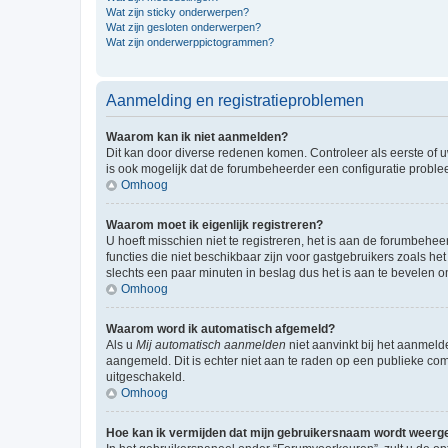
Wat zijn sticky onderwerpen?
Wat zijn gesloten onderwerpen?
Wat zijn onderwerppictogrammen?
Aanmelding en registratieproblemen
Waarom kan ik niet aanmelden?
Dit kan door diverse redenen komen. Controleer als eerste of u
is ook mogelijk dat de forumbeheerder een configuratie problee
Omhoog
Waarom moet ik eigenlijk registreren?
U hoeft misschien niet te registreren, het is aan de forumbehee
functies die niet beschikbaar zijn voor gastgebruikers zoals 
slechts een paar minuten in beslag dus het is aan te bevelen om
Omhoog
Waarom word ik automatisch afgemeld?
Als u
Mij automatisch aanmelden
niet aanvinkt bij het aanmeld
aangemeld. Dit is echter niet aan te raden op een publieke compu
uitgeschakeld.
Omhoog
Hoe kan ik vermijden dat mijn gebruikersnaam wordt weergev