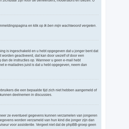
en zichtbaar zijn voor de beheerders, moderators en uwzelf. U
nmeldingspagina en klik op
Ik ben mijn wachtwoord vergeten
.
ning is ingeschakeld en u hebt opgegeven dat u jonger bent dat
st worden geactiveerd, dat kan door uwzelf of door een
 dan de instructies op. Wanneer u geen e-mail hebt
 het e-mailadres juist is dat u hebt opgegeven, neem dan
bruikers die een bepaalde tijd zich niet hebben aangemeld of
e kunnen deelnemen in discussies.
wanneer ze eventueel gegevens kunnen verzamelen van jongeren
 gegevens worden verzameld van hun kind die jonger zijn dan
dviseur voor assistentie. Vergeet niet dat de phpBB-groep geen