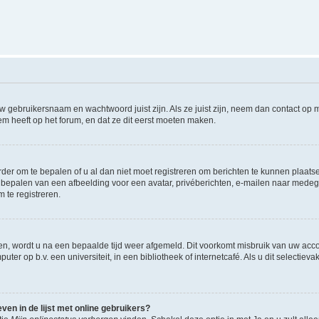
w gebruikersnaam en wachtwoord juist zijn. Als ze juist zijn, neem dan contact op
m heeft op het forum, en dat ze dit eerst moeten maken.
rder om te bepalen of u al dan niet moet registreren om berichten te kunnen plaatse
het bepalen van een afbeelding voor een avatar, privéberichten, e-mailen naar med
 te registreren.
en, wordt u na een bepaalde tijd weer afgemeld. Dit voorkomt misbruik van uw accou
ter op b.v. een universiteit, in een bibliotheek of internetcafé. Als u dit selectiev
en in de lijst met online gebruikers?