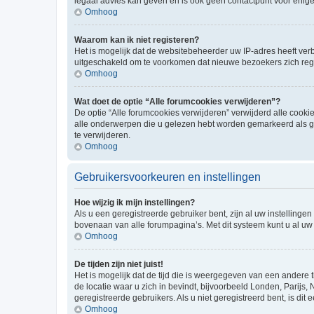
legaal advies kan geven en is ook geen contactpunt voor enige j
Omhoog
Waarom kan ik niet registeren?
Het is mogelijk dat de websitebeheerder uw IP-adres heeft ve
uitgeschakeld om te voorkomen dat nieuwe bezoekers zich regi
Omhoog
Wat doet de optie “Alle forumcookies verwijderen”?
De optie “Alle forumcookies verwijderen” verwijderd alle cookie
alle onderwerpen die u gelezen hebt worden gemarkeerd als ge
te verwijderen.
Omhoog
Gebruikersvoorkeuren en instellingen
Hoe wijzig ik mijn instellingen?
Als u een geregistreerde gebruiker bent, zijn al uw instellin
bovenaan van alle forumpagina’s. Met dit systeem kunt u al uw 
Omhoog
De tijden zijn niet juist!
Het is mogelijk dat de tijd die is weergegeven van een andere t
de locatie waar u zich in bevindt, bijvoorbeeld Londen, Parijs,
geregistreerde gebruikers. Als u niet geregistreerd bent, is dit e
Omhoog