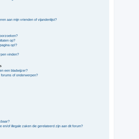
en aan mijn vrienden of vijandenlijst?
doorzoeken?
ltaten op?
pagina op!?
erpen vinden?
s
en een bladwijzer?
e forums of onderwerpen?
ikbaar?
en/of illegale zaken die gerelateerd zijn aan dit forum?