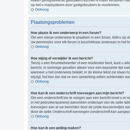
Alleen geregistreerde gebruikers kunnen e-mails versturen naa
op het e-mailsysteem door gastgebruikers te voorkomen.
Omhoog
Plaatsingsproblemen
Hoe plaats ik een onderwerp in een forum?
Om een nieuw onderwerp te plaatsen in een forum, klikt u op de
uw permissies voor elk forum is beschikbaar onderaan in het 
Omhoog
Hoe wijzig of verwijder ik een bericht?
Tenzij u een forumbeheerder of een moderator bent, kunt u allee
bericht, in sommige gevallen alleen voor een bepaalde tijd nad
wanneer u het onderwerp bekijkt, in de kleine tekst zal staan 
wijzigt, het kan zijn dat ze een opmerking willen achterlaten 
Omhoog
Hoe kan ik een onderschrift toevoegen aan mijn bericht?
Om een onderschrift toe te voegen aan een bericht moet u er
in het gebruikerspaneel)
aanvinken onderaan van de optie tabbl
toevoegen aan al uw berichten door de juiste keuzerondjes aa
door de optie
Onderschrift toevoegen (onderschrift kan aangep
Omhoog
Hoe kan ik een peiling maken?