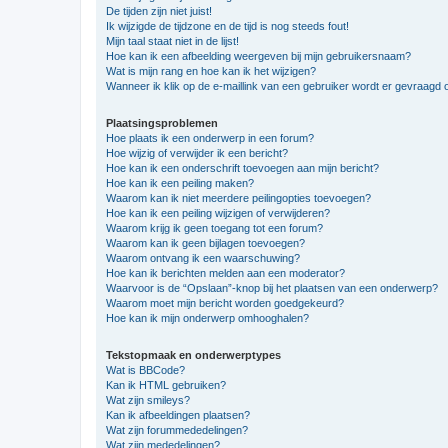
De tijden zijn niet juist!
Ik wijzigde de tijdzone en de tijd is nog steeds fout!
Mijn taal staat niet in de lijst!
Hoe kan ik een afbeelding weergeven bij mijn gebruikersnaam?
Wat is mijn rang en hoe kan ik het wijzigen?
Wanneer ik klik op de e-maillink van een gebruiker wordt er gevraagd 
Plaatsingsproblemen
Hoe plaats ik een onderwerp in een forum?
Hoe wijzig of verwijder ik een bericht?
Hoe kan ik een onderschrift toevoegen aan mijn bericht?
Hoe kan ik een peiling maken?
Waarom kan ik niet meerdere peilingopties toevoegen?
Hoe kan ik een peiling wijzigen of verwijderen?
Waarom krijg ik geen toegang tot een forum?
Waarom kan ik geen bijlagen toevoegen?
Waarom ontvang ik een waarschuwing?
Hoe kan ik berichten melden aan een moderator?
Waarvoor is de “Opslaan”-knop bij het plaatsen van een onderwerp?
Waarom moet mijn bericht worden goedgekeurd?
Hoe kan ik mijn onderwerp omhooghalen?
Tekstopmaak en onderwerptypes
Wat is BBCode?
Kan ik HTML gebruiken?
Wat zijn smileys?
Kan ik afbeeldingen plaatsen?
Wat zijn forummededelingen?
Wat zijn mededelingen?