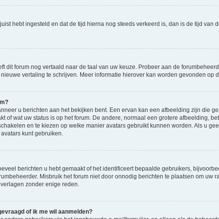
d juist hebt ingesteld en dat de tijd hierna nog steeds verkeerd is, dan is de tijd v
eft dit forum nog vertaald naar de taal van uw keuze. Probeer aan de forumbeheerde
en nieuwe vertaling te schrijven. Meer informatie hierover kan worden gevonden op
am?
eer u berichten aan het bekijken bent. Een ervan kan een afbeelding zijn die gea
kt of wat uw status is op het forum. De andere, normaal een grotere afbeelding, bet
 schakelen en te kiezen op welke manier avatars gebruikt kunnen worden. Als u ge
vatars kunt gebruiken.
veel berichten u hebt gemaakt of het identificeert bepaalde gebruikers, bijvoorbe
orumbeheerder. Misbruik het forum niet door onnodig berichten te plaatsen om uw ra
 verlagen zonder enige reden.
 gevraagd of ik me wil aanmelden?