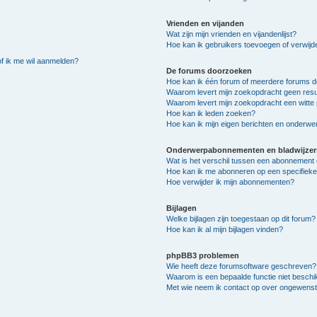
Vrienden en vijanden
Wat zijn mijn vrienden en vijandenlijst?
Hoe kan ik gebruikers toevoegen of verwijder
of ik me wil aanmelden?
De forums doorzoeken
Hoe kan ik één forum of meerdere forums 
Waarom levert mijn zoekopdracht geen resu
Waarom levert mijn zoekopdracht een witte 
Hoe kan ik leden zoeken?
Hoe kan ik mijn eigen berichten en onderw
Onderwerpabonnementen en bladwijzer
Wat is het verschil tussen een abonnement 
Hoe kan ik me abonneren op een specifiek
Hoe verwijder ik mijn abonnementen?
Bijlagen
Welke bijlagen zijn toegestaan op dit forum?
Hoe kan ik al mijn bijlagen vinden?
phpBB3 problemen
Wie heeft deze forumsoftware geschreven?
Waarom is een bepaalde functie niet besch
Met wie neem ik contact op over ongewenste 