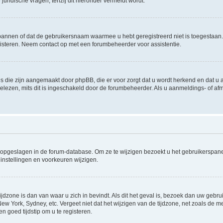
uridische vragen, tenzij dit hieronder vermeldt wordt.
rbannen of dat de gebruikersnaam waarmee u hebt geregistreerd niet is toegestaan
steren. Neem contact op met een forumbeheerder voor assistentie.
s die zijn aangemaakt door phpBB, die er voor zorgt dat u wordt herkend en dat u a
lezen, mits dit is ingeschakeld door de forumbeheerder. Als u aanmeldings- of a
gen opgeslagen in de forum-database. Om ze te wijzigen bezoekt u het gebruikersp
instellingen en voorkeuren wijzigen.
ijdzone is dan van waar u zich in bevindt. Als dit het geval is, bezoek dan uw geb
 New York, Sydney, etc. Vergeet niet dat het wijzigen van de tijdzone, net zoals de
en goed tijdstip om u te registeren.