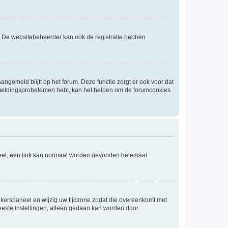
. De websitebeheerder kan ook de registratie hebben
angemeld blijft op het forum. Deze functie zorgt er ook voor dat
fmeldingsprobelemen hebt, kan het helpen om de forumcookies
aneel, een link kan normaal worden gevonden helemaal
ruikerspaneel en wijzig uw tijdzone zodat die overeenkomt met
 meeste instellingen, alleen gedaan kan worden door