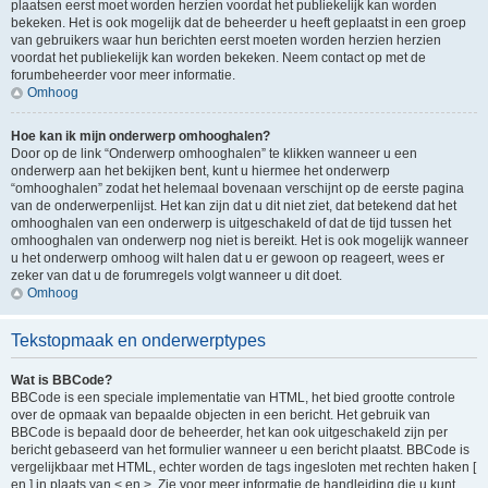
plaatsen eerst moet worden herzien voordat het publiekelijk kan worden
bekeken. Het is ook mogelijk dat de beheerder u heeft geplaatst in een groep
van gebruikers waar hun berichten eerst moeten worden herzien herzien
voordat het publiekelijk kan worden bekeken. Neem contact op met de
forumbeheerder voor meer informatie.
Omhoog
Hoe kan ik mijn onderwerp omhooghalen?
Door op de link “Onderwerp omhooghalen” te klikken wanneer u een
onderwerp aan het bekijken bent, kunt u hiermee het onderwerp
“omhooghalen” zodat het helemaal bovenaan verschijnt op de eerste pagina
van de onderwerpenlijst. Het kan zijn dat u dit niet ziet, dat betekend dat het
omhooghalen van een onderwerp is uitgeschakeld of dat de tijd tussen het
omhooghalen van onderwerp nog niet is bereikt. Het is ook mogelijk wanneer
u het onderwerp omhoog wilt halen dat u er gewoon op reageert, wees er
zeker van dat u de forumregels volgt wanneer u dit doet.
Omhoog
Tekstopmaak en onderwerptypes
Wat is BBCode?
BBCode is een speciale implementatie van HTML, het bied grootte controle
over de opmaak van bepaalde objecten in een bericht. Het gebruik van
BBCode is bepaald door de beheerder, het kan ook uitgeschakeld zijn per
bericht gebaseerd van het formulier wanneer u een bericht plaatst. BBCode is
vergelijkbaar met HTML, echter worden de tags ingesloten met rechten haken [
en ] in plaats van < en >. Zie voor meer informatie de handleiding die u kunt