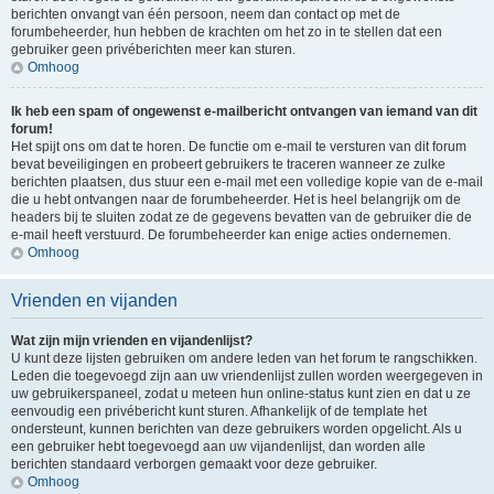
berichten onvangt van één persoon, neem dan contact op met de
forumbeheerder, hun hebben de krachten om het zo in te stellen dat een
gebruiker geen privéberichten meer kan sturen.
Omhoog
Ik heb een spam of ongewenst e-mailbericht ontvangen van iemand van dit
forum!
Het spijt ons om dat te horen. De functie om e-mail te versturen van dit forum
bevat beveiligingen en probeert gebruikers te traceren wanneer ze zulke
berichten plaatsen, dus stuur een e-mail met een volledige kopie van de e-mail
die u hebt ontvangen naar de forumbeheerder. Het is heel belangrijk om de
headers bij te sluiten zodat ze de gegevens bevatten van de gebruiker die de
e-mail heeft verstuurd. De forumbeheerder kan enige acties ondernemen.
Omhoog
Vrienden en vijanden
Wat zijn mijn vrienden en vijandenlijst?
U kunt deze lijsten gebruiken om andere leden van het forum te rangschikken.
Leden die toegevoegd zijn aan uw vriendenlijst zullen worden weergegeven in
uw gebruikerspaneel, zodat u meteen hun online-status kunt zien en dat u ze
eenvoudig een privébericht kunt sturen. Afhankelijk of de template het
ondersteunt, kunnen berichten van deze gebruikers worden opgelicht. Als u
een gebruiker hebt toegevoegd aan uw vijandenlijst, dan worden alle
berichten standaard verborgen gemaakt voor deze gebruiker.
Omhoog