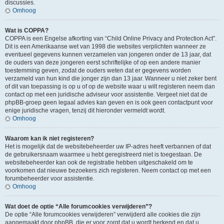
discussies.
Omhoog
Wat is COPPA?
COPPA is een Engelse afkorting van “Child Online Privacy and Protection Act”.
Dit is een Amerikaanse wet van 1998 die websites verplichten wanneer ze
eventueel gegevens kunnen verzamelen van jongeren onder de 13 jaar, dat
de ouders van deze jongeren eerst schriftelijke of op een andere manier
toestemming geven, zodat de ouders weten dat er gegevens worden
verzameld van hun kind die jonger zijn dan 13 jaar. Wanneer u niet zeker bent
of dit van toepassing is op u of op de website waar u wilt registeren neem dan
contact op met een juridische adviseur voor assistentie. Vergeet niet dat de
phpBB-groep geen legaal advies kan geven en is ook geen contactpunt voor
enige juridische vragen, tenzij dit hieronder vermeldt wordt.
Omhoog
Waarom kan ik niet registeren?
Het is mogelijk dat de websitebeheerder uw IP-adres heeft verbannen of dat
de gebruikersnaam waarmee u hebt geregistreerd niet is toegestaan. De
websitebeheerder kan ook de registratie hebben uitgeschakeld om te
voorkomen dat nieuwe bezoekers zich registeren. Neem contact op met een
forumbeheerder voor assistentie.
Omhoog
Wat doet de optie “Alle forumcookies verwijderen”?
De optie “Alle forumcookies verwijderen” verwijderd alle cookies die zijn
aangemaakt door phpBB, die er voor zorgt dat u wordt herkend en dat u