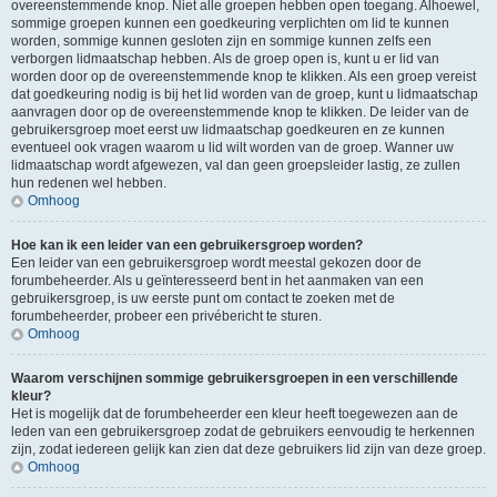
overeenstemmende knop. Niet alle groepen hebben open toegang. Alhoewel,
sommige groepen kunnen een goedkeuring verplichten om lid te kunnen
worden, sommige kunnen gesloten zijn en sommige kunnen zelfs een
verborgen lidmaatschap hebben. Als de groep open is, kunt u er lid van
worden door op de overeenstemmende knop te klikken. Als een groep vereist
dat goedkeuring nodig is bij het lid worden van de groep, kunt u lidmaatschap
aanvragen door op de overeenstemmende knop te klikken. De leider van de
gebruikersgroep moet eerst uw lidmaatschap goedkeuren en ze kunnen
eventueel ook vragen waarom u lid wilt worden van de groep. Wanner uw
lidmaatschap wordt afgewezen, val dan geen groepsleider lastig, ze zullen
hun redenen wel hebben.
Omhoog
Hoe kan ik een leider van een gebruikersgroep worden?
Een leider van een gebruikersgroep wordt meestal gekozen door de
forumbeheerder. Als u geïnteresseerd bent in het aanmaken van een
gebruikersgroep, is uw eerste punt om contact te zoeken met de
forumbeheerder, probeer een privébericht te sturen.
Omhoog
Waarom verschijnen sommige gebruikersgroepen in een verschillende
kleur?
Het is mogelijk dat de forumbeheerder een kleur heeft toegewezen aan de
leden van een gebruikersgroep zodat de gebruikers eenvoudig te herkennen
zijn, zodat iedereen gelijk kan zien dat deze gebruikers lid zijn van deze groep.
Omhoog