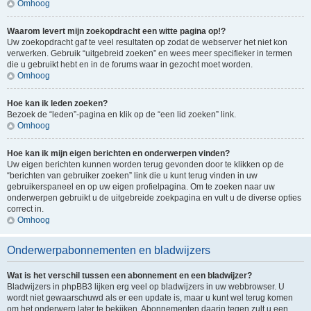
Omhoog
Waarom levert mijn zoekopdracht een witte pagina op!?
Uw zoekopdracht gaf te veel resultaten op zodat de webserver het niet kon
verwerken. Gebruik “uitgebreid zoeken” en wees meer specifieker in termen
die u gebruikt hebt en in de forums waar in gezocht moet worden.
Omhoog
Hoe kan ik leden zoeken?
Bezoek de “leden”-pagina en klik op de “een lid zoeken” link.
Omhoog
Hoe kan ik mijn eigen berichten en onderwerpen vinden?
Uw eigen berichten kunnen worden terug gevonden door te klikken op de
“berichten van gebruiker zoeken” link die u kunt terug vinden in uw
gebruikerspaneel en op uw eigen profielpagina. Om te zoeken naar uw
onderwerpen gebruikt u de uitgebreide zoekpagina en vult u de diverse opties
correct in.
Omhoog
Onderwerpabonnementen en bladwijzers
Wat is het verschil tussen een abonnement en een bladwijzer?
Bladwijzers in phpBB3 lijken erg veel op bladwijzers in uw webbrowser. U
wordt niet gewaarschuwd als er een update is, maar u kunt wel terug komen
om het onderwerp later te bekijken. Abonnementen daarin tegen zult u een