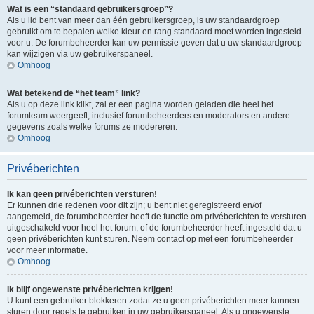
Wat is een “standaard gebruikersgroep”?
Als u lid bent van meer dan één gebruikersgroep, is uw standaardgroep
gebruikt om te bepalen welke kleur en rang standaard moet worden ingesteld
voor u. De forumbeheerder kan uw permissie geven dat u uw standaardgroep
kan wijzigen via uw gebruikerspaneel.
Omhoog
Wat betekend de “het team” link?
Als u op deze link klikt, zal er een pagina worden geladen die heel het
forumteam weergeeft, inclusief forumbeheerders en moderators en andere
gegevens zoals welke forums ze modereren.
Omhoog
Privéberichten
Ik kan geen privéberichten versturen!
Er kunnen drie redenen voor dit zijn; u bent niet geregistreerd en/of
aangemeld, de forumbeheerder heeft de functie om privéberichten te versturen
uitgeschakeld voor heel het forum, of de forumbeheerder heeft ingesteld dat u
geen privéberichten kunt sturen. Neem contact op met een forumbeheerder
voor meer informatie.
Omhoog
Ik blijf ongewenste privéberichten krijgen!
U kunt een gebruiker blokkeren zodat ze u geen privéberichten meer kunnen
sturen door regels te gebruiken in uw gebruikerspaneel. Als u ongewenste