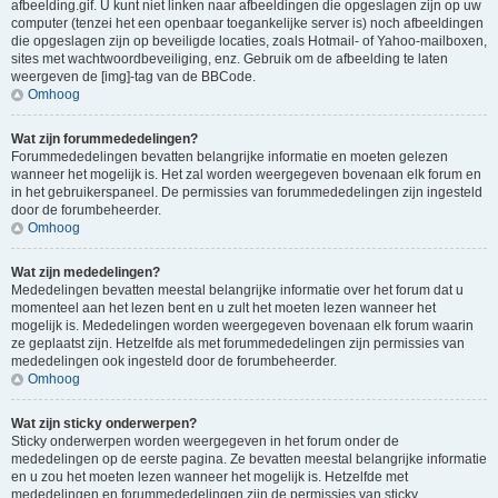
afbeelding.gif. U kunt niet linken naar afbeeldingen die opgeslagen zijn op uw
computer (tenzei het een openbaar toegankelijke server is) noch afbeeldingen
die opgeslagen zijn op beveiligde locaties, zoals Hotmail- of Yahoo-mailboxen,
sites met wachtwoordbeveiliging, enz. Gebruik om de afbeelding te laten
weergeven de [img]-tag van de BBCode.
Omhoog
Wat zijn forummededelingen?
Forummededelingen bevatten belangrijke informatie en moeten gelezen
wanneer het mogelijk is. Het zal worden weergegeven bovenaan elk forum en
in het gebruikerspaneel. De permissies van forummededelingen zijn ingesteld
door de forumbeheerder.
Omhoog
Wat zijn mededelingen?
Mededelingen bevatten meestal belangrijke informatie over het forum dat u
momenteel aan het lezen bent en u zult het moeten lezen wanneer het
mogelijk is. Mededelingen worden weergegeven bovenaan elk forum waarin
ze geplaatst zijn. Hetzelfde als met forummededelingen zijn permissies van
mededelingen ook ingesteld door de forumbeheerder.
Omhoog
Wat zijn sticky onderwerpen?
Sticky onderwerpen worden weergegeven in het forum onder de
mededelingen op de eerste pagina. Ze bevatten meestal belangrijke informatie
en u zou het moeten lezen wanneer het mogelijk is. Hetzelfde met
mededelingen en forummededelingen zijn de permissies van sticky