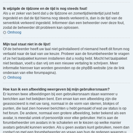
Ik wijzigde de tijdzone en de tijd is nog steeds fout!
Als u er zeker van bent dat u de tijdzone en zomertijd/wintertijd juist hebt
ingesteld en dat de tijd hierna nog steeds verkeerd is, dan is de tijd van de
serverklok verkeerd ingesteld. Informeer dan een beheerder over deze fout,
zodat de beheerder dit probleem kan oplossen.
Omhoog
Mijn taal staat niet in de lijst!
Of de beheerder heeft uw taal niet geïnstalleerd of niemand heeft dit forum nog
vertaald naar de taal van uw keuze. Probeer aan de forumbeheerder te vragen
of ze het taalpakket kunnen installeren dat u nodig hebt. Mocht het taalpakket
niet bestaan, voelt u dan vrij om een nieuwe vertaling te schrijven. Meer
informatie hierover kan worden gevonden op de phpBB-website (zie de link
onderaan van elke forumpagina).
Omhoog
Hoe kan ik een afbeelding weergeven bij mijn gebruikersnaam?
Er kunnen twee afbeeldingen bij een gebruikersnaam staan wanneer u
berichten aan het bekijken bent. Een ervan kan een afbeelding zijn die
geassocieerd is met uw rang, normaal in de vorm van sterren, blokjes of
punten, die laat zien hoeveel berichten u hebt gemaakt of wat uw status is op
het forum. De andere, normaal een grotere afbeelding, beter bekend als een
avatar, is meestal uniek of persoonlijk voor elke gebruiker. Het is aan de
forumbeheerder om avatars in te schakelen en te kiezen op welke manier
avatars gebruikt kunnen worden. Als u geen avatars kunt gebruiken, neem dan
contact op met een forumbeheerder en vraag aan hun de redenen waarom u