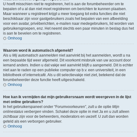
U hoeft misschien niet te registreren, het is aan de forumbeheerder om te
bepalen of u al dan niet moet registreren om berichten te kunnen plaatsen.
Maar wanneer u registreert krijgt u meer toegang tot extra functies die niet
beschikbaar zijn voor gastgebruikers zoals het bepalen van een afbeelding
voor een avatar, privéberichten, e-mailen naar medegebruikers, lid worden van
gebruikersgroepen, enz. Het neemt slechts een paar minuten in beslag dus het
is aan te bevelen om te registreren.
Omhoog
Waarom word ik automatisch afgemeld?
Als u
Mij automatisch aanmelden
niet aanvinkt bij het aanmelden, wordt u na
een bepaalde tijd weer afgemeld. Dit voorkomt misbruik van uw account door
iemand anders. Indien u dat vakje wel aanvinkt blijft u aangemeld. Dit is echter
niet aan te raden op een publieke computer op b.v. een universiteit, in een
bibliotheek of internetcafé. Als u dit selectievakje niet ziet, betekend dat de
forumbeheerder deze functie heeft uitgeschakeld.
Omhoog
Hoe kan ik vermijden dat mijn gebruikersnaam wordt weergeven in de lijst
met online gebruikers?
In het gebruikerspaneel onder “Forumvoorkeuren”, zult u de optie
Mijn
onlinestatus verbergen
vinden. Schakel deze optie in met
Ja
en u zult alleen
zichtbaar zijn voor de beheerders, moderators en uwzelf. U zult dan worden
geteld als een verborgen gebruiker.
Omhoog