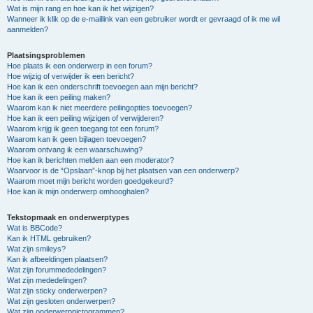
Wat is mijn rang en hoe kan ik het wijzigen?
Wanneer ik klik op de e-maillink van een gebruiker wordt er gevraagd of ik me wil
aanmelden?
Plaatsingsproblemen
Hoe plaats ik een onderwerp in een forum?
Hoe wijzig of verwijder ik een bericht?
Hoe kan ik een onderschrift toevoegen aan mijn bericht?
Hoe kan ik een peiling maken?
Waarom kan ik niet meerdere peilingopties toevoegen?
Hoe kan ik een peiling wijzigen of verwijderen?
Waarom krijg ik geen toegang tot een forum?
Waarom kan ik geen bijlagen toevoegen?
Waarom ontvang ik een waarschuwing?
Hoe kan ik berichten melden aan een moderator?
Waarvoor is de “Opslaan”-knop bij het plaatsen van een onderwerp?
Waarom moet mijn bericht worden goedgekeurd?
Hoe kan ik mijn onderwerp omhooghalen?
Tekstopmaak en onderwerptypes
Wat is BBCode?
Kan ik HTML gebruiken?
Wat zijn smileys?
Kan ik afbeeldingen plaatsen?
Wat zijn forummededelingen?
Wat zijn mededelingen?
Wat zijn sticky onderwerpen?
Wat zijn gesloten onderwerpen?
Wat zijn onderwerppictogrammen?