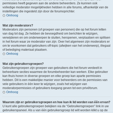
permissies heeft gegeven aan de andere beheerders. Ze kunnen ook
volledige moderator mogelijkheden hebben in alle forums, afhankelijk van de
instellingen die ingesteld zijn door de forumoprichter.
Omhoog
Wat zijn moderators?
Moderators zijn personen (of groepen van personen) die op het forum letten
van dag tot dag. Ze hebben de bevoegdheid om berichten te wijzigen,
verwijderen en om onderwerpen te sluiten, heropenen, verplaatsen en splitsen
in het forum waar ze moderator van zijn. Over het algemeen zijn moderators er
om te voorkomen dat gebruikers off-topic (afwijken van het onderwerp), illegaal
of belediging materiaal plaatsen.
Omhoog
Wat zijn gebruikersgroepen?
Gebruikersgroepen zijn groepen van gebruikers die het forum verdeelt in
beheerbare secties waarmee de forumbeheerder kan werken. Elke gebruiker
kan thuis horen in diverse groepen en elke groep kan aparte permissies
hebben. Dit is een makkelijke manier voor beheerders om de permissies van
vele gebruikers in één keer te wijzigen, zoals het wijzigen van
moderatorpermissies of gebruikers toegang geven tot een privéforum.
Omhoog
Waarom zijn er gebruikersgroepen en hoe kan ik lid worden van één ervan?
U kunt alle gebruikersgroepen bekijken via de “Gebruikersgroepen” link in uw
gebruikerspaneel. Als u van één gebruikersgroep lid wilt worden klikt u op de