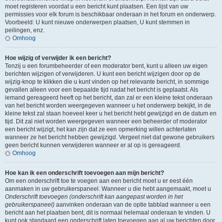
moet registeren voordat u een bericht kunt plaatsen. Een lijst van uw
permissies voor elk forum is beschikbaar onderaan in het forum en onderwerp.
Voorbeeld: U kunt nieuwe onderwerpen plaatsen, U kunt stemmen in
peilingen, enz.
Omhoog
Hoe wijzig of verwijder ik een bericht?
Tenzij u een forumbeheerder of een moderator bent, kunt u alleen uw eigen
berichten wijzigen of verwijderen. U kunt een bericht wijzigen door op de
wijzig-knop te klikken die u kunt vinden op het relevante bericht, in sommige
gevallen alleen voor een bepaalde tijd nadat het bericht is geplaatst. Als
iemand gereageerd heeft op het bericht, dan zal er een kleine tekst onderaan
van het bericht worden weergegeven wanneer u het onderwerp bekijkt, in de
kleine tekst zal staan hoeveel keer u het bericht hebt gewijzigd en de datum en
tijd. Dit zal niet worden weergegeven wanneer een beheerder of moderator
een bericht wijzigt, het kan zijn dat ze een opmerking willen achterlaten
wanneer ze het bericht hebben gewijzigd. Vergeet niet dat gewone gebruikers
geen bericht kunnen verwijderen wanneer er al op is gereageerd.
Omhoog
Hoe kan ik een onderschrift toevoegen aan mijn bericht?
Om een onderschrift toe te voegen aan een bericht moet u er eest één
aanmaken in uw gebruikerspaneel. Wanneer u die hebt aangemaakt, moet u
Onderschrift toevoegen (onderschrift kan aangepast worden in het
gebruikerspaneel)
aanvinken onderaan van de optie tabblad wanneer u een
bericht aan het plaatsen bent, dit is normaal helemaal onderaan te vinden. U
kunt ook standaard een onderschrift laten toevoegen aan al uw berichten door