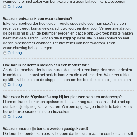
wanneer u er niet zeker van bent waarom u geen bijlagen kunt toevoegen.
Omhoog
Waarom ontvang ik een waarschuwing?
Elke forumbeheerder heeft eigen regels opgesteld voor hun site. Als u een
regel overtreedt, kunt u gewaarschuwd worden daar voor. Vergeet niet dat dit
de beslissing is van de forumbeheerder, en dat de phpBB-groep niks te maken
heeft met de waarschuwingen die u krijgt op deze site. Neem contact op met
de forumbeheerder wanneer u er niet zeker van bent waarom u een
waarschuwing hebt gekregen.
Omhoog
Hoe kan ik berichten melden aan een moderator?
Als de forumbeheerder het toe staat, dan moet u een knop zien voor berichten
te melden die u naast het bericht kunt zien die u wilt melden. Wanneer u hier
op klikt, zal het u door de stappen leiden om het bericht uiteindelijk te melden.
Omhoog
Waarvoor is de “Opslaan”-knop bij het plaatsen van een onderwerp?
Hiermee kunt u berichten opslaan en het later nog aanpassen zodat u het op
een later tijdstip nog kan versturen. Om een opgeslagen bericht te laden zult u
het gebruikerspaneel moeten bezoeken.
Omhoog
Waarom moet mijn bericht worden goedgekeurd?
De forumbeheerder kan beslist hebben dat het forum waar u een bericht in wilt