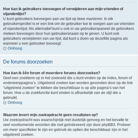
Hoe kan ik gebruikers toevoegen of verwijderen aan mijn vrienden of
vijandenlijst?
U kunt gebruikers toevoegen aan uw lijst op twee manieren. In elk
gebruikersprofiel is er een link om de gebruiker toe te voegen aan uw vrienden
of vijandenlijst. Als alternatief kunt u ook in uw gebruikerspaneel de gebruikers
meteen toevoegen door hun gebruikersnaam op te geven. U kunt ook
gebruikers verwijderen van uw lijst, dat kunt u doen op dezelfde pagina als
wanneer u een gebruiker toevoegt.
Omhoog
De forums doorzoeken
Hoe kan ik één forum of meerdere forums doorzoeken?
Geef een zoekterm op in het zoekveld die u kunt vinden op de index, forum of
onderwerppagina’s. Uitgebreid zoeken kan worden gevonden door op de link
“uitgebreid zoeken” te klikken die beschikbaar is op alle pagina’s van het
forum. Hoe u de zoekfunctie kunt vinden is afhankelijk van de stijl die u
gebruikt.
Omhoog
Waarom levert mijn zoekopdracht geen resultaten op?
Uw zoekopdracht was waarschijnlijk niet duidelijk genoeg en het bevatte te
veel voorkomende woorden die niet geïndexeerd zijn door phpBB3. Probeer
om meer specifieker te zijn en gebruik de opties die beschikbaar zijn in het
uitgebreid zoeken.