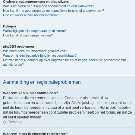
Onderwerpabonnementen en bladwijzers
Wat is het verschil tussen een abonnement en een bladwijzer?
Hoe kan ik me abonneren op een specifieke forums of onderwerpen?
Hoe verwijder ik mijn abonnementen?
Bijlagen
Welke bijlagen zijn toegestaan op dit forum?
Hoe kan ik al mijn bijlagen vinden?
phpBB3 problemen
Wie heeft deze forumsoftware geschreven?
Waarom is een bepaalde functie niet beschikbaar?
Met wie neem ik contact op over ongewenste en/of illegale zaken die gerelateerd zijn
aan dit forum?
Aanmelding en registratieproblemen
Waarom kan ik niet aanmelden?
Dit kan door diverse redenen komen. Controleer als eerste of uw
gebruikersnaam en wachtwoord juist zijn. Als ze juist zijn, neem dan contact op
met de forumbeheerder en vraag of u niet bent verbannen. Het is ook mogelijk
dat de forumbeheerder een configuratie probleem heeft op het forum, en dat ze
dit eerst moeten maken.
Omhoog
Waarom moet ik eigenlijk registreren?