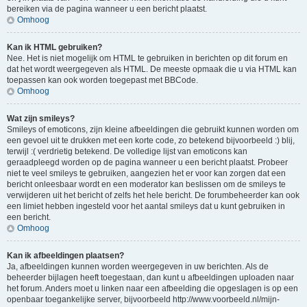
bereiken via de pagina wanneer u een bericht plaatst.
Omhoog
Kan ik HTML gebruiken?
Nee. Het is niet mogelijk om HTML te gebruiken in berichten op dit forum en
dat het wordt weergegeven als HTML. De meeste opmaak die u via HTML kan
toepassen kan ook worden toegepast met BBCode.
Omhoog
Wat zijn smileys?
Smileys of emoticons, zijn kleine afbeeldingen die gebruikt kunnen worden om
een gevoel uit te drukken met een korte code, zo betekend bijvoorbeeld :) blij,
terwijl :( verdrietig betekend. De volledige lijst van emoticons kan
geraadpleegd worden op de pagina wanneer u een bericht plaatst. Probeer
niet te veel smileys te gebruiken, aangezien het er voor kan zorgen dat een
bericht onleesbaar wordt en een moderator kan beslissen om de smileys te
verwijderen uit het bericht of zelfs het hele bericht. De forumbeheerder kan ook
een limiet hebben ingesteld voor het aantal smileys dat u kunt gebruiken in
een bericht.
Omhoog
Kan ik afbeeldingen plaatsen?
Ja, afbeeldingen kunnen worden weergegeven in uw berichten. Als de
beheerder bijlagen heeft toegestaan, dan kunt u afbeeldingen uploaden naar
het forum. Anders moet u linken naar een afbeelding die opgeslagen is op een
openbaar toegankelijke server, bijvoorbeeld http://www.voorbeeld.nl/mijn-