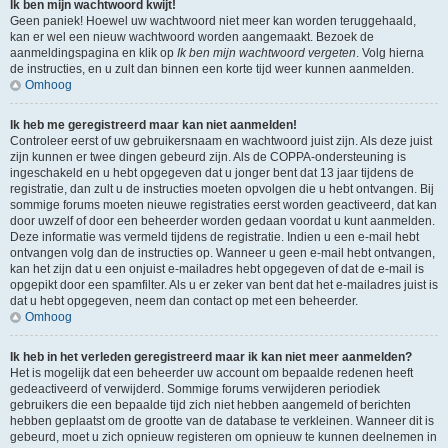
Ik ben mijn wachtwoord kwijt!
Geen paniek! Hoewel uw wachtwoord niet meer kan worden teruggehaald,
kan er wel een nieuw wachtwoord worden aangemaakt. Bezoek de
aanmeldingspagina en klik op
Ik ben mijn wachtwoord vergeten
. Volg hierna
de instructies, en u zult dan binnen een korte tijd weer kunnen aanmelden.
Omhoog
Ik heb me geregistreerd maar kan niet aanmelden!
Controleer eerst of uw gebruikersnaam en wachtwoord juist zijn. Als deze juist
zijn kunnen er twee dingen gebeurd zijn. Als de COPPA-ondersteuning is
ingeschakeld en u hebt opgegeven dat u jonger bent dat 13 jaar tijdens de
registratie, dan zult u de instructies moeten opvolgen die u hebt ontvangen. Bij
sommige forums moeten nieuwe registraties eerst worden geactiveerd, dat kan
door uwzelf of door een beheerder worden gedaan voordat u kunt aanmelden.
Deze informatie was vermeld tijdens de registratie. Indien u een e-mail hebt
ontvangen volg dan de instructies op. Wanneer u geen e-mail hebt ontvangen,
kan het zijn dat u een onjuist e-mailadres hebt opgegeven of dat de e-mail is
opgepikt door een spamfilter. Als u er zeker van bent dat het e-mailadres juist is
dat u hebt opgegeven, neem dan contact op met een beheerder.
Omhoog
Ik heb in het verleden geregistreerd maar ik kan niet meer aanmelden?
Het is mogelijk dat een beheerder uw account om bepaalde redenen heeft
gedeactiveerd of verwijderd. Sommige forums verwijderen periodiek
gebruikers die een bepaalde tijd zich niet hebben aangemeld of berichten
hebben geplaatst om de grootte van de database te verkleinen. Wanneer dit is
gebeurd, moet u zich opnieuw registeren om opnieuw te kunnen deelnemen in