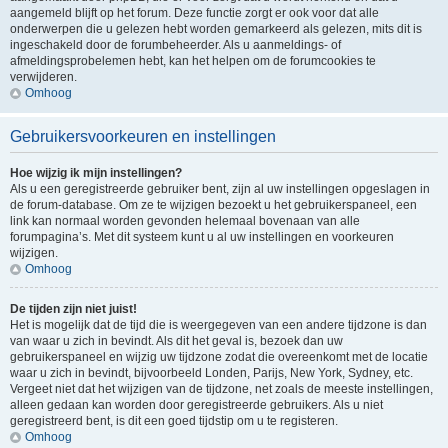
aangemeld blijft op het forum. Deze functie zorgt er ook voor dat alle
onderwerpen die u gelezen hebt worden gemarkeerd als gelezen, mits dit is
ingeschakeld door de forumbeheerder. Als u aanmeldings- of
afmeldingsprobelemen hebt, kan het helpen om de forumcookies te
verwijderen.
Omhoog
Gebruikersvoorkeuren en instellingen
Hoe wijzig ik mijn instellingen?
Als u een geregistreerde gebruiker bent, zijn al uw instellingen opgeslagen in
de forum-database. Om ze te wijzigen bezoekt u het gebruikerspaneel, een
link kan normaal worden gevonden helemaal bovenaan van alle
forumpagina’s. Met dit systeem kunt u al uw instellingen en voorkeuren
wijzigen.
Omhoog
De tijden zijn niet juist!
Het is mogelijk dat de tijd die is weergegeven van een andere tijdzone is dan
van waar u zich in bevindt. Als dit het geval is, bezoek dan uw
gebruikerspaneel en wijzig uw tijdzone zodat die overeenkomt met de locatie
waar u zich in bevindt, bijvoorbeeld Londen, Parijs, New York, Sydney, etc.
Vergeet niet dat het wijzigen van de tijdzone, net zoals de meeste instellingen,
alleen gedaan kan worden door geregistreerde gebruikers. Als u niet
geregistreerd bent, is dit een goed tijdstip om u te registeren.
Omhoog