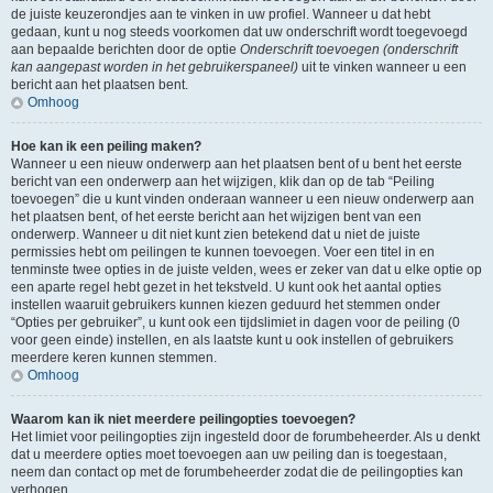
de juiste keuzerondjes aan te vinken in uw profiel. Wanneer u dat hebt
gedaan, kunt u nog steeds voorkomen dat uw onderschrift wordt toegevoegd
aan bepaalde berichten door de optie
Onderschrift toevoegen (onderschrift
kan aangepast worden in het gebruikerspaneel)
uit te vinken wanneer u een
bericht aan het plaatsen bent.
Omhoog
Hoe kan ik een peiling maken?
Wanneer u een nieuw onderwerp aan het plaatsen bent of u bent het eerste
bericht van een onderwerp aan het wijzigen, klik dan op de tab “Peiling
toevoegen” die u kunt vinden onderaan wanneer u een nieuw onderwerp aan
het plaatsen bent, of het eerste bericht aan het wijzigen bent van een
onderwerp. Wanneer u dit niet kunt zien betekend dat u niet de juiste
permissies hebt om peilingen te kunnen toevoegen. Voer een titel in en
tenminste twee opties in de juiste velden, wees er zeker van dat u elke optie op
een aparte regel hebt gezet in het tekstveld. U kunt ook het aantal opties
instellen waaruit gebruikers kunnen kiezen geduurd het stemmen onder
“Opties per gebruiker”, u kunt ook een tijdslimiet in dagen voor de peiling (0
voor geen einde) instellen, en als laatste kunt u ook instellen of gebruikers
meerdere keren kunnen stemmen.
Omhoog
Waarom kan ik niet meerdere peilingopties toevoegen?
Het limiet voor peilingopties zijn ingesteld door de forumbeheerder. Als u denkt
dat u meerdere opties moet toevoegen aan uw peiling dan is toegestaan,
neem dan contact op met de forumbeheerder zodat die de peilingopties kan
verhogen.