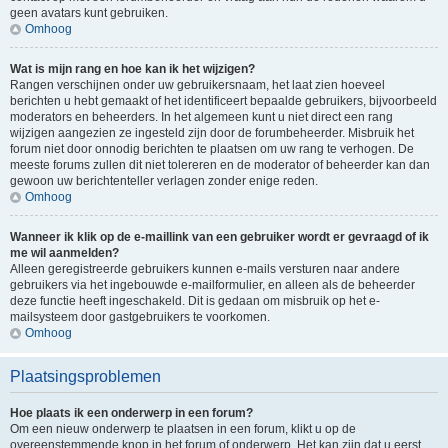
geen avatars kunt gebruiken.
Omhoog
Wat is mijn rang en hoe kan ik het wijzigen?
Rangen verschijnen onder uw gebruikersnaam, het laat zien hoeveel
berichten u hebt gemaakt of het identificeert bepaalde gebruikers, bijvoorbeeld
moderators en beheerders. In het algemeen kunt u niet direct een rang
wijzigen aangezien ze ingesteld zijn door de forumbeheerder. Misbruik het
forum niet door onnodig berichten te plaatsen om uw rang te verhogen. De
meeste forums zullen dit niet tolereren en de moderator of beheerder kan dan
gewoon uw berichtenteller verlagen zonder enige reden.
Omhoog
Wanneer ik klik op de e-maillink van een gebruiker wordt er gevraagd of ik
me wil aanmelden?
Alleen geregistreerde gebruikers kunnen e-mails versturen naar andere
gebruikers via het ingebouwde e-mailformulier, en alleen als de beheerder
deze functie heeft ingeschakeld. Dit is gedaan om misbruik op het e-
mailsysteem door gastgebruikers te voorkomen.
Omhoog
Plaatsingsproblemen
Hoe plaats ik een onderwerp in een forum?
Om een nieuw onderwerp te plaatsen in een forum, klikt u op de
overeenstemmende knop in het forum of onderwerp. Het kan zijn dat u eerst