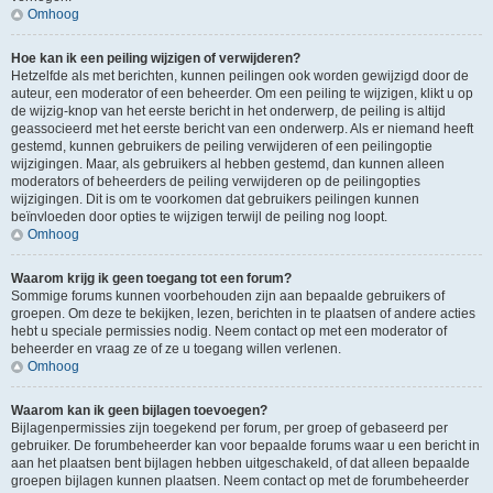
Omhoog
Hoe kan ik een peiling wijzigen of verwijderen?
Hetzelfde als met berichten, kunnen peilingen ook worden gewijzigd door de
auteur, een moderator of een beheerder. Om een peiling te wijzigen, klikt u op
de wijzig-knop van het eerste bericht in het onderwerp, de peiling is altijd
geassocieerd met het eerste bericht van een onderwerp. Als er niemand heeft
gestemd, kunnen gebruikers de peiling verwijderen of een peilingoptie
wijzigingen. Maar, als gebruikers al hebben gestemd, dan kunnen alleen
moderators of beheerders de peiling verwijderen op de peilingopties
wijzigingen. Dit is om te voorkomen dat gebruikers peilingen kunnen
beïnvloeden door opties te wijzigen terwijl de peiling nog loopt.
Omhoog
Waarom krijg ik geen toegang tot een forum?
Sommige forums kunnen voorbehouden zijn aan bepaalde gebruikers of
groepen. Om deze te bekijken, lezen, berichten in te plaatsen of andere acties
hebt u speciale permissies nodig. Neem contact op met een moderator of
beheerder en vraag ze of ze u toegang willen verlenen.
Omhoog
Waarom kan ik geen bijlagen toevoegen?
Bijlagenpermissies zijn toegekend per forum, per groep of gebaseerd per
gebruiker. De forumbeheerder kan voor bepaalde forums waar u een bericht in
aan het plaatsen bent bijlagen hebben uitgeschakeld, of dat alleen bepaalde
groepen bijlagen kunnen plaatsen. Neem contact op met de forumbeheerder