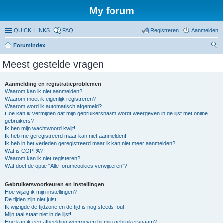
My forum
QUICK_LINKS
FAQ
Registreren
Aanmelden
Forumindex
oe
Meest gestelde vragen
ke
n
Aanmelding en registratieproblemen
Waarom kan ik niet aanmelden?
Waarom moet ik eigenlijk registreren?
Waarom word ik automatisch afgemeld?
Hoe kan ik vermijden dat mijn gebruikersnaam wordt weergeven in de lijst met online
gebruikers?
Ik ben mijn wachtwoord kwijt!
Ik heb me geregistreerd maar kan niet aanmelden!
Ik heb in het verleden geregistreerd maar ik kan niet meer aanmelden?
Wat is COPPA?
Waarom kan ik niet registeren?
Wat doet de optie “Alle forumcookies verwijderen”?
Gebruikersvoorkeuren en instellingen
Hoe wijzig ik mijn instellingen?
De tijden zijn niet juist!
Ik wijzigde de tijdzone en de tijd is nog steeds fout!
Mijn taal staat niet in de lijst!
Hoe kan ik een afbeelding weergeven bij mijn gebruikersnaam?