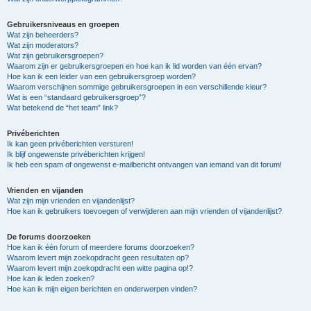
Gebruikersniveaus en groepen
Wat zijn beheerders?
Wat zijn moderators?
Wat zijn gebruikersgroepen?
Waarom zijn er gebruikersgroepen en hoe kan ik lid worden van één ervan?
Hoe kan ik een leider van een gebruikersgroep worden?
Waarom verschijnen sommige gebruikersgroepen in een verschillende kleur?
Wat is een “standaard gebruikersgroep”?
Wat betekend de “het team” link?
Privéberichten
Ik kan geen privéberichten versturen!
Ik blijf ongewenste privéberichten krijgen!
Ik heb een spam of ongewenst e-mailbericht ontvangen van iemand van dit forum!
Vrienden en vijanden
Wat zijn mijn vrienden en vijandenlijst?
Hoe kan ik gebruikers toevoegen of verwijderen aan mijn vrienden of vijandenlijst?
De forums doorzoeken
Hoe kan ik één forum of meerdere forums doorzoeken?
Waarom levert mijn zoekopdracht geen resultaten op?
Waarom levert mijn zoekopdracht een witte pagina op!?
Hoe kan ik leden zoeken?
Hoe kan ik mijn eigen berichten en onderwerpen vinden?