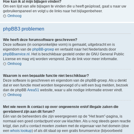
Hoe kan ik al mijn bijlagen vinden?
Om een lijst van alle bijlagen te vinden die u heeft geüpload, gaat u naar uw
gebruikerspaneel en volgt u de links naar het bijlagenbeheer.
Omhoog
phpBB3 problemen
Wie heeft deze forumsoftware geschreven?
Deze software (in oorspronkelijke vorm) is gemaakt, uitgebracht en is
eigendom van de
phpBB-groep
en vertaald naar het Nederlands door
phpBBservice.nl
. Het is beschikbaar gesteld onder de GNU General Public
License en mag vrij worden verspreid. Zie de link voor meer informatie.
Omhoog
Waarom is een bepaalde functie niet beschikbaar?
Deze software is geschreven en eigendom van de phpBB-groep. Als u denkt
dat er een functie moet worden toegevoegd of u wilt een bug melden, bezoek
dan de phpBB
Area51
website, waar u alle nodige informatie erover vindt.
Omhoog
Met wie neem ik contact op over ongewenste en/of illegale zaken die
gerelateerd zijn aan dit forum?
Eén van de beheerders die zijn weergegeven op de “Het team”-pagina, is
normaal een goed contactpunt voor uw klachten. Als u nog steeds geen reactie
krijgt, dan zult u contact moeten zoeken met de eigenaar van het domein (doe
een
whois lookup
) of als dit staat op een gratis forumservice (bijvoorbeeld