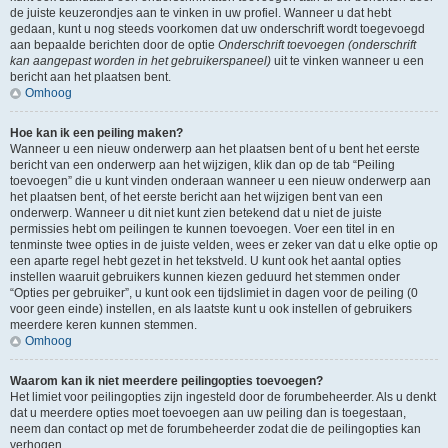
de juiste keuzerondjes aan te vinken in uw profiel. Wanneer u dat hebt
gedaan, kunt u nog steeds voorkomen dat uw onderschrift wordt toegevoegd
aan bepaalde berichten door de optie
Onderschrift toevoegen (onderschrift
kan aangepast worden in het gebruikerspaneel)
uit te vinken wanneer u een
bericht aan het plaatsen bent.
Omhoog
Hoe kan ik een peiling maken?
Wanneer u een nieuw onderwerp aan het plaatsen bent of u bent het eerste
bericht van een onderwerp aan het wijzigen, klik dan op de tab “Peiling
toevoegen” die u kunt vinden onderaan wanneer u een nieuw onderwerp aan
het plaatsen bent, of het eerste bericht aan het wijzigen bent van een
onderwerp. Wanneer u dit niet kunt zien betekend dat u niet de juiste
permissies hebt om peilingen te kunnen toevoegen. Voer een titel in en
tenminste twee opties in de juiste velden, wees er zeker van dat u elke optie op
een aparte regel hebt gezet in het tekstveld. U kunt ook het aantal opties
instellen waaruit gebruikers kunnen kiezen geduurd het stemmen onder
“Opties per gebruiker”, u kunt ook een tijdslimiet in dagen voor de peiling (0
voor geen einde) instellen, en als laatste kunt u ook instellen of gebruikers
meerdere keren kunnen stemmen.
Omhoog
Waarom kan ik niet meerdere peilingopties toevoegen?
Het limiet voor peilingopties zijn ingesteld door de forumbeheerder. Als u denkt
dat u meerdere opties moet toevoegen aan uw peiling dan is toegestaan,
neem dan contact op met de forumbeheerder zodat die de peilingopties kan
verhogen.