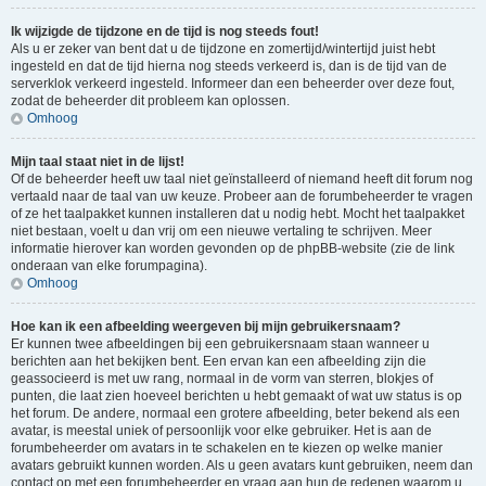
Ik wijzigde de tijdzone en de tijd is nog steeds fout!
Als u er zeker van bent dat u de tijdzone en zomertijd/wintertijd juist hebt
ingesteld en dat de tijd hierna nog steeds verkeerd is, dan is de tijd van de
serverklok verkeerd ingesteld. Informeer dan een beheerder over deze fout,
zodat de beheerder dit probleem kan oplossen.
Omhoog
Mijn taal staat niet in de lijst!
Of de beheerder heeft uw taal niet geïnstalleerd of niemand heeft dit forum nog
vertaald naar de taal van uw keuze. Probeer aan de forumbeheerder te vragen
of ze het taalpakket kunnen installeren dat u nodig hebt. Mocht het taalpakket
niet bestaan, voelt u dan vrij om een nieuwe vertaling te schrijven. Meer
informatie hierover kan worden gevonden op de phpBB-website (zie de link
onderaan van elke forumpagina).
Omhoog
Hoe kan ik een afbeelding weergeven bij mijn gebruikersnaam?
Er kunnen twee afbeeldingen bij een gebruikersnaam staan wanneer u
berichten aan het bekijken bent. Een ervan kan een afbeelding zijn die
geassocieerd is met uw rang, normaal in de vorm van sterren, blokjes of
punten, die laat zien hoeveel berichten u hebt gemaakt of wat uw status is op
het forum. De andere, normaal een grotere afbeelding, beter bekend als een
avatar, is meestal uniek of persoonlijk voor elke gebruiker. Het is aan de
forumbeheerder om avatars in te schakelen en te kiezen op welke manier
avatars gebruikt kunnen worden. Als u geen avatars kunt gebruiken, neem dan
contact op met een forumbeheerder en vraag aan hun de redenen waarom u