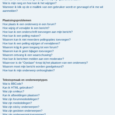
Wat is mijn rang en hoe kan ik het wijzigen?
Wanneer ik klik op de e-maillink van een gebruiker wordt er gevraagd of ik me wil
aanmelden?
Plaatsingsproblemen
Hoe plaats ik een onderwerp in een forum?
Hoe wijzig of verwijder ik een bericht?
Hoe kan ik een onderschrift toevoegen aan mijn bericht?
Hoe kan ik een peiling maken?
Waarom kan ik niet meerdere peilingopties toevoegen?
Hoe kan ik een peiling wijzigen of verwijderen?
Waarom krijg ik geen toegang tot een forum?
Waarom kan ik geen bijlagen toevoegen?
Waarom ontvang ik een waarschuwing?
Hoe kan ik berichten melden aan een moderator?
Waarvoor is de “Opslaan”-knop bij het plaatsen van een onderwerp?
Waarom moet mijn bericht worden goedgekeurd?
Hoe kan ik mijn onderwerp omhooghalen?
Tekstopmaak en onderwerptypes
Wat is BBCode?
Kan ik HTML gebruiken?
Wat zijn smileys?
Kan ik afbeeldingen plaatsen?
Wat zijn forummededelingen?
Wat zijn mededelingen?
Wat zijn sticky onderwerpen?
Wat zijn gesloten onderwerpen?
Wat zijn onderwerppictogrammen?