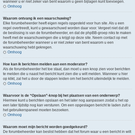
wanneer u er niet zeker van bent waarom u geen bijlagen kunt toevoegen.
Omhoog
Waarom ontvang ik een waarschuwing?
Elke forumbeheerder heeft eigen regels opgesteld voor hun site. Als u een
regel overtreedt, kunt u gewaarschuwd worden daar voor. Vergeet niet dat dit
de beslissing is van de forumbeheerder, en dat de phpBB-groep niks te maken
heeft met de waarschuwingen die u krijgt op deze site. Neem contact op met
de forumbeheerder wanneer u er niet zeker van bent waarom u een
waarschuwing hebt gekregen.
Omhoog
Hoe kan ik berichten melden aan een moderator?
Als de forumbeheerder het toe staat, dan moet u een knop zien voor berichten
te melden die u naast het bericht kunt zien die u wilt melden. Wanneer u hier
op klikt, zal het u door de stappen leiden om het bericht uiteindelijk te melden.
Omhoog
Waarvoor is de “Opslaan”-knop bij het plaatsen van een onderwerp?
Hiermee kunt u berichten opslaan en het later nog aanpassen zodat u het op
een later tijdstip nog kan versturen. Om een opgeslagen bericht te laden zult u
het gebruikerspaneel moeten bezoeken.
Omhoog
Waarom moet mijn bericht worden goedgekeurd?
De forumbeheerder kan beslist hebben dat het forum waar u een bericht in wilt