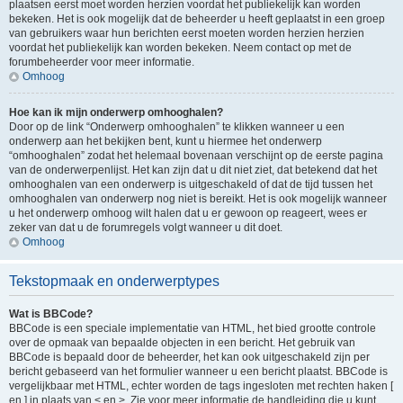
plaatsen eerst moet worden herzien voordat het publiekelijk kan worden
bekeken. Het is ook mogelijk dat de beheerder u heeft geplaatst in een groep
van gebruikers waar hun berichten eerst moeten worden herzien herzien
voordat het publiekelijk kan worden bekeken. Neem contact op met de
forumbeheerder voor meer informatie.
Omhoog
Hoe kan ik mijn onderwerp omhooghalen?
Door op de link “Onderwerp omhooghalen” te klikken wanneer u een
onderwerp aan het bekijken bent, kunt u hiermee het onderwerp
“omhooghalen” zodat het helemaal bovenaan verschijnt op de eerste pagina
van de onderwerpenlijst. Het kan zijn dat u dit niet ziet, dat betekend dat het
omhooghalen van een onderwerp is uitgeschakeld of dat de tijd tussen het
omhooghalen van onderwerp nog niet is bereikt. Het is ook mogelijk wanneer
u het onderwerp omhoog wilt halen dat u er gewoon op reageert, wees er
zeker van dat u de forumregels volgt wanneer u dit doet.
Omhoog
Tekstopmaak en onderwerptypes
Wat is BBCode?
BBCode is een speciale implementatie van HTML, het bied grootte controle
over de opmaak van bepaalde objecten in een bericht. Het gebruik van
BBCode is bepaald door de beheerder, het kan ook uitgeschakeld zijn per
bericht gebaseerd van het formulier wanneer u een bericht plaatst. BBCode is
vergelijkbaar met HTML, echter worden de tags ingesloten met rechten haken [
en ] in plaats van < en >. Zie voor meer informatie de handleiding die u kunt