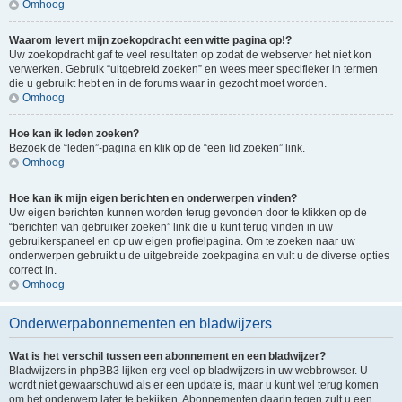
Omhoog
Waarom levert mijn zoekopdracht een witte pagina op!?
Uw zoekopdracht gaf te veel resultaten op zodat de webserver het niet kon
verwerken. Gebruik “uitgebreid zoeken” en wees meer specifieker in termen
die u gebruikt hebt en in de forums waar in gezocht moet worden.
Omhoog
Hoe kan ik leden zoeken?
Bezoek de “leden”-pagina en klik op de “een lid zoeken” link.
Omhoog
Hoe kan ik mijn eigen berichten en onderwerpen vinden?
Uw eigen berichten kunnen worden terug gevonden door te klikken op de
“berichten van gebruiker zoeken” link die u kunt terug vinden in uw
gebruikerspaneel en op uw eigen profielpagina. Om te zoeken naar uw
onderwerpen gebruikt u de uitgebreide zoekpagina en vult u de diverse opties
correct in.
Omhoog
Onderwerpabonnementen en bladwijzers
Wat is het verschil tussen een abonnement en een bladwijzer?
Bladwijzers in phpBB3 lijken erg veel op bladwijzers in uw webbrowser. U
wordt niet gewaarschuwd als er een update is, maar u kunt wel terug komen
om het onderwerp later te bekijken. Abonnementen daarin tegen zult u een