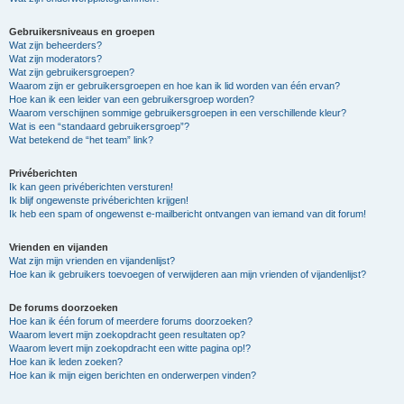
Gebruikersniveaus en groepen
Wat zijn beheerders?
Wat zijn moderators?
Wat zijn gebruikersgroepen?
Waarom zijn er gebruikersgroepen en hoe kan ik lid worden van één ervan?
Hoe kan ik een leider van een gebruikersgroep worden?
Waarom verschijnen sommige gebruikersgroepen in een verschillende kleur?
Wat is een “standaard gebruikersgroep”?
Wat betekend de “het team” link?
Privéberichten
Ik kan geen privéberichten versturen!
Ik blijf ongewenste privéberichten krijgen!
Ik heb een spam of ongewenst e-mailbericht ontvangen van iemand van dit forum!
Vrienden en vijanden
Wat zijn mijn vrienden en vijandenlijst?
Hoe kan ik gebruikers toevoegen of verwijderen aan mijn vrienden of vijandenlijst?
De forums doorzoeken
Hoe kan ik één forum of meerdere forums doorzoeken?
Waarom levert mijn zoekopdracht geen resultaten op?
Waarom levert mijn zoekopdracht een witte pagina op!?
Hoe kan ik leden zoeken?
Hoe kan ik mijn eigen berichten en onderwerpen vinden?