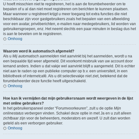
U hoeft misschien niet te registreren, het is aan de forumbeheerder om te
bepalen of u al dan niet moet registreren om berichten te kunnen plaatsen.
Maar wanneer u registreert krijgt u meer toegang tot extra functies die niet
beschikbaar zijn voor gastgebruikers zoals het bepalen van een afbeelding
voor een avatar, privéberichten, e-mailen naar medegebruikers, lid worden van
gebruikersgroepen, enz. Het neemt slechts een paar minuten in beslag dus het
is aan te bevelen om te registreren.
Omhoog
Waarom word ik automatisch afgemeld?
Als u
Mij automatisch aanmelden
niet aanvinkt bij het aanmelden, wordt u na
een bepaalde tijd weer afgemeld. Dit voorkomt misbruik van uw account door
iemand anders. Indien u dat vakje wel aanvinkt blijft u aangemeld. Dit is echter
niet aan te raden op een publieke computer op b.v. een universiteit, in een
bibliotheek of internetcafé. Als u dit selectievakje niet ziet, betekend dat de
forumbeheerder deze functie heeft uitgeschakeld.
Omhoog
Hoe kan ik vermijden dat mijn gebruikersnaam wordt weergeven in de lijst
met online gebruikers?
In het gebruikerspaneel onder “Forumvoorkeuren”, zult u de optie
Mijn
onlinestatus verbergen
vinden. Schakel deze optie in met
Ja
en u zult alleen
zichtbaar zijn voor de beheerders, moderators en uwzelf. U zult dan worden
geteld als een verborgen gebruiker.
Omhoog