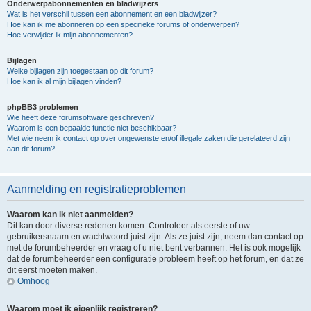
Onderwerpabonnementen en bladwijzers
Wat is het verschil tussen een abonnement en een bladwijzer?
Hoe kan ik me abonneren op een specifieke forums of onderwerpen?
Hoe verwijder ik mijn abonnementen?
Bijlagen
Welke bijlagen zijn toegestaan op dit forum?
Hoe kan ik al mijn bijlagen vinden?
phpBB3 problemen
Wie heeft deze forumsoftware geschreven?
Waarom is een bepaalde functie niet beschikbaar?
Met wie neem ik contact op over ongewenste en/of illegale zaken die gerelateerd zijn
aan dit forum?
Aanmelding en registratieproblemen
Waarom kan ik niet aanmelden?
Dit kan door diverse redenen komen. Controleer als eerste of uw
gebruikersnaam en wachtwoord juist zijn. Als ze juist zijn, neem dan contact op
met de forumbeheerder en vraag of u niet bent verbannen. Het is ook mogelijk
dat de forumbeheerder een configuratie probleem heeft op het forum, en dat ze
dit eerst moeten maken.
Omhoog
Waarom moet ik eigenlijk registreren?