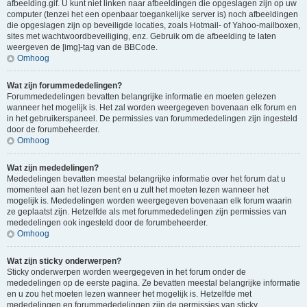
afbeelding.gif. U kunt niet linken naar afbeeldingen die opgeslagen zijn op uw
computer (tenzei het een openbaar toegankelijke server is) noch afbeeldingen
die opgeslagen zijn op beveiligde locaties, zoals Hotmail- of Yahoo-mailboxen,
sites met wachtwoordbeveiliging, enz. Gebruik om de afbeelding te laten
weergeven de [img]-tag van de BBCode.
Omhoog
Wat zijn forummededelingen?
Forummededelingen bevatten belangrijke informatie en moeten gelezen
wanneer het mogelijk is. Het zal worden weergegeven bovenaan elk forum en
in het gebruikerspaneel. De permissies van forummededelingen zijn ingesteld
door de forumbeheerder.
Omhoog
Wat zijn mededelingen?
Mededelingen bevatten meestal belangrijke informatie over het forum dat u
momenteel aan het lezen bent en u zult het moeten lezen wanneer het
mogelijk is. Mededelingen worden weergegeven bovenaan elk forum waarin
ze geplaatst zijn. Hetzelfde als met forummededelingen zijn permissies van
mededelingen ook ingesteld door de forumbeheerder.
Omhoog
Wat zijn sticky onderwerpen?
Sticky onderwerpen worden weergegeven in het forum onder de
mededelingen op de eerste pagina. Ze bevatten meestal belangrijke informatie
en u zou het moeten lezen wanneer het mogelijk is. Hetzelfde met
mededelingen en forummededelingen zijn de permissies van sticky