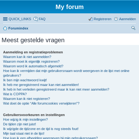
My forum
QUICK_LINKS
FAQ
Registreren
Aanmelden
Forumindex
oe
Meest gestelde vragen
ke
n
Aanmelding en registratieproblemen
Waarom kan ik niet aanmelden?
Waarom moet ik eigenlijk registreren?
Waarom word ik automatisch afgemeld?
Hoe kan ik vermijden dat mijn gebruikersnaam wordt weergeven in de lijst met online
gebruikers?
Ik ben mijn wachtwoord kwijt!
Ik heb me geregistreerd maar kan niet aanmelden!
Ik heb in het verleden geregistreerd maar ik kan niet meer aanmelden?
Wat is COPPA?
Waarom kan ik niet registeren?
Wat doet de optie “Alle forumcookies verwijderen”?
Gebruikersvoorkeuren en instellingen
Hoe wijzig ik mijn instellingen?
De tijden zijn niet juist!
Ik wijzigde de tijdzone en de tijd is nog steeds fout!
Mijn taal staat niet in de lijst!
Hoe kan ik een afbeelding weergeven bij mijn gebruikersnaam?