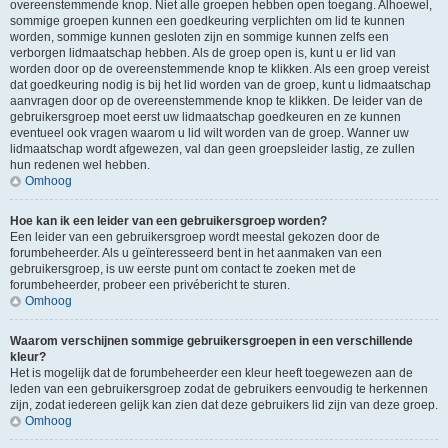
overeenstemmende knop. Niet alle groepen hebben open toegang. Alhoewel,
sommige groepen kunnen een goedkeuring verplichten om lid te kunnen
worden, sommige kunnen gesloten zijn en sommige kunnen zelfs een
verborgen lidmaatschap hebben. Als de groep open is, kunt u er lid van
worden door op de overeenstemmende knop te klikken. Als een groep vereist
dat goedkeuring nodig is bij het lid worden van de groep, kunt u lidmaatschap
aanvragen door op de overeenstemmende knop te klikken. De leider van de
gebruikersgroep moet eerst uw lidmaatschap goedkeuren en ze kunnen
eventueel ook vragen waarom u lid wilt worden van de groep. Wanner uw
lidmaatschap wordt afgewezen, val dan geen groepsleider lastig, ze zullen
hun redenen wel hebben.
Omhoog
Hoe kan ik een leider van een gebruikersgroep worden?
Een leider van een gebruikersgroep wordt meestal gekozen door de
forumbeheerder. Als u geïnteresseerd bent in het aanmaken van een
gebruikersgroep, is uw eerste punt om contact te zoeken met de
forumbeheerder, probeer een privébericht te sturen.
Omhoog
Waarom verschijnen sommige gebruikersgroepen in een verschillende
kleur?
Het is mogelijk dat de forumbeheerder een kleur heeft toegewezen aan de
leden van een gebruikersgroep zodat de gebruikers eenvoudig te herkennen
zijn, zodat iedereen gelijk kan zien dat deze gebruikers lid zijn van deze groep.
Omhoog