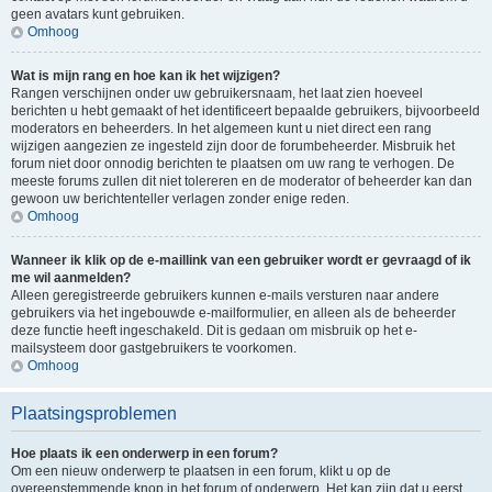
geen avatars kunt gebruiken.
Omhoog
Wat is mijn rang en hoe kan ik het wijzigen?
Rangen verschijnen onder uw gebruikersnaam, het laat zien hoeveel
berichten u hebt gemaakt of het identificeert bepaalde gebruikers, bijvoorbeeld
moderators en beheerders. In het algemeen kunt u niet direct een rang
wijzigen aangezien ze ingesteld zijn door de forumbeheerder. Misbruik het
forum niet door onnodig berichten te plaatsen om uw rang te verhogen. De
meeste forums zullen dit niet tolereren en de moderator of beheerder kan dan
gewoon uw berichtenteller verlagen zonder enige reden.
Omhoog
Wanneer ik klik op de e-maillink van een gebruiker wordt er gevraagd of ik
me wil aanmelden?
Alleen geregistreerde gebruikers kunnen e-mails versturen naar andere
gebruikers via het ingebouwde e-mailformulier, en alleen als de beheerder
deze functie heeft ingeschakeld. Dit is gedaan om misbruik op het e-
mailsysteem door gastgebruikers te voorkomen.
Omhoog
Plaatsingsproblemen
Hoe plaats ik een onderwerp in een forum?
Om een nieuw onderwerp te plaatsen in een forum, klikt u op de
overeenstemmende knop in het forum of onderwerp. Het kan zijn dat u eerst