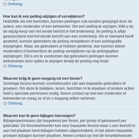
Omhoog
Hoe kan ik een peiling wijzigen of verwijderen?
Hetzelfde als met berichten, kunnen peilingen ook worden gewijzigd door de
auteur, een moderator of een beheerder. Om een peiling te wijzigen, klikt u op
de wijzig-knop van het eerste bericht in het onderwerp, de peiling is altijd
geassocieerd met het eerste bericht van een onderwerp. Als er niemand heeft
gestemd, kunnen gebruikers de peiling verwijderen of een peilingoptie
wijzigingen. Maar, als gebruikers al hebben gestemd, dan kunnen alleen
moderators of beheerders de peiling verwijderen op de peilingopties
wijzigingen. Dit is om te voorkomen dat gebruikers peilingen kunnen
beïnvloeden door opties te wijzigen terwijl de peiling nog loopt.
Omhoog
Waarom krijg ik geen toegang tot een forum?
Sommige forums kunnen voorbehouden zijn aan bepaalde gebruikers of
groepen. Om deze te bekijken, lezen, berichten in te plaatsen of andere acties
hebt u speciale permissies nodig. Neem contact op met een moderator of
beheerder en vraag ze of ze u toegang willen verlenen.
Omhoog
Waarom kan ik geen bijlagen toevoegen?
Bijlagenpermissies zijn toegekend per forum, per groep of gebaseerd per
gebruiker. De forumbeheerder kan voor bepaalde forums waar u een bericht in
aan het plaatsen bent bijlagen hebben uitgeschakeld, of dat alleen bepaalde
groepen bijlagen kunnen plaatsen. Neem contact op met de forumbeheerder