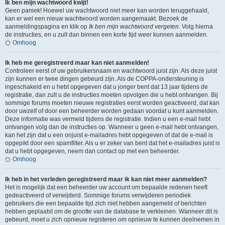
Ik ben mijn wachtwoord kwijt!
Geen paniek! Hoewel uw wachtwoord niet meer kan worden teruggehaald,
kan er wel een nieuw wachtwoord worden aangemaakt. Bezoek de
aanmeldingspagina en klik op
Ik ben mijn wachtwoord vergeten
. Volg hierna
de instructies, en u zult dan binnen een korte tijd weer kunnen aanmelden.
Omhoog
Ik heb me geregistreerd maar kan niet aanmelden!
Controleer eerst of uw gebruikersnaam en wachtwoord juist zijn. Als deze juist
zijn kunnen er twee dingen gebeurd zijn. Als de COPPA-ondersteuning is
ingeschakeld en u hebt opgegeven dat u jonger bent dat 13 jaar tijdens de
registratie, dan zult u de instructies moeten opvolgen die u hebt ontvangen. Bij
sommige forums moeten nieuwe registraties eerst worden geactiveerd, dat kan
door uwzelf of door een beheerder worden gedaan voordat u kunt aanmelden.
Deze informatie was vermeld tijdens de registratie. Indien u een e-mail hebt
ontvangen volg dan de instructies op. Wanneer u geen e-mail hebt ontvangen,
kan het zijn dat u een onjuist e-mailadres hebt opgegeven of dat de e-mail is
opgepikt door een spamfilter. Als u er zeker van bent dat het e-mailadres juist is
dat u hebt opgegeven, neem dan contact op met een beheerder.
Omhoog
Ik heb in het verleden geregistreerd maar ik kan niet meer aanmelden?
Het is mogelijk dat een beheerder uw account om bepaalde redenen heeft
gedeactiveerd of verwijderd. Sommige forums verwijderen periodiek
gebruikers die een bepaalde tijd zich niet hebben aangemeld of berichten
hebben geplaatst om de grootte van de database te verkleinen. Wanneer dit is
gebeurd, moet u zich opnieuw registeren om opnieuw te kunnen deelnemen in