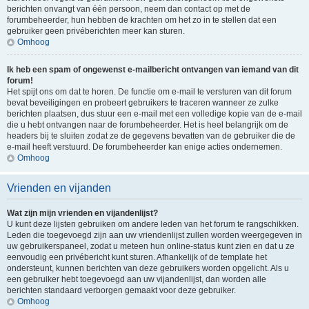
berichten onvangt van één persoon, neem dan contact op met de
forumbeheerder, hun hebben de krachten om het zo in te stellen dat een
gebruiker geen privéberichten meer kan sturen.
Omhoog
Ik heb een spam of ongewenst e-mailbericht ontvangen van iemand van dit
forum!
Het spijt ons om dat te horen. De functie om e-mail te versturen van dit forum
bevat beveiligingen en probeert gebruikers te traceren wanneer ze zulke
berichten plaatsen, dus stuur een e-mail met een volledige kopie van de e-mail
die u hebt ontvangen naar de forumbeheerder. Het is heel belangrijk om de
headers bij te sluiten zodat ze de gegevens bevatten van de gebruiker die de
e-mail heeft verstuurd. De forumbeheerder kan enige acties ondernemen.
Omhoog
Vrienden en vijanden
Wat zijn mijn vrienden en vijandenlijst?
U kunt deze lijsten gebruiken om andere leden van het forum te rangschikken.
Leden die toegevoegd zijn aan uw vriendenlijst zullen worden weergegeven in
uw gebruikerspaneel, zodat u meteen hun online-status kunt zien en dat u ze
eenvoudig een privébericht kunt sturen. Afhankelijk of de template het
ondersteunt, kunnen berichten van deze gebruikers worden opgelicht. Als u
een gebruiker hebt toegevoegd aan uw vijandenlijst, dan worden alle
berichten standaard verborgen gemaakt voor deze gebruiker.
Omhoog