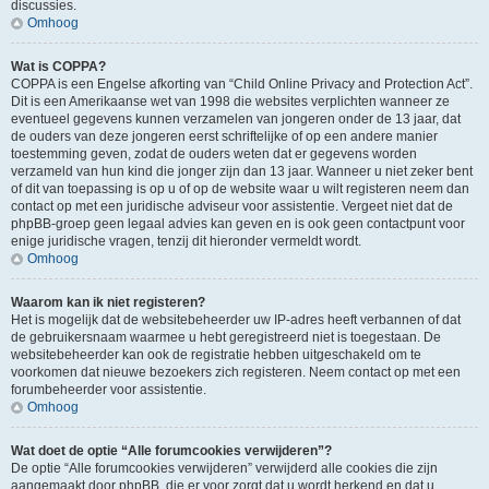
discussies.
Omhoog
Wat is COPPA?
COPPA is een Engelse afkorting van “Child Online Privacy and Protection Act”.
Dit is een Amerikaanse wet van 1998 die websites verplichten wanneer ze
eventueel gegevens kunnen verzamelen van jongeren onder de 13 jaar, dat
de ouders van deze jongeren eerst schriftelijke of op een andere manier
toestemming geven, zodat de ouders weten dat er gegevens worden
verzameld van hun kind die jonger zijn dan 13 jaar. Wanneer u niet zeker bent
of dit van toepassing is op u of op de website waar u wilt registeren neem dan
contact op met een juridische adviseur voor assistentie. Vergeet niet dat de
phpBB-groep geen legaal advies kan geven en is ook geen contactpunt voor
enige juridische vragen, tenzij dit hieronder vermeldt wordt.
Omhoog
Waarom kan ik niet registeren?
Het is mogelijk dat de websitebeheerder uw IP-adres heeft verbannen of dat
de gebruikersnaam waarmee u hebt geregistreerd niet is toegestaan. De
websitebeheerder kan ook de registratie hebben uitgeschakeld om te
voorkomen dat nieuwe bezoekers zich registeren. Neem contact op met een
forumbeheerder voor assistentie.
Omhoog
Wat doet de optie “Alle forumcookies verwijderen”?
De optie “Alle forumcookies verwijderen” verwijderd alle cookies die zijn
aangemaakt door phpBB, die er voor zorgt dat u wordt herkend en dat u