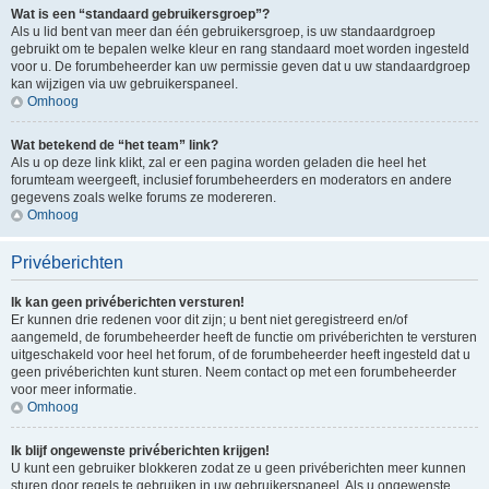
Wat is een “standaard gebruikersgroep”?
Als u lid bent van meer dan één gebruikersgroep, is uw standaardgroep
gebruikt om te bepalen welke kleur en rang standaard moet worden ingesteld
voor u. De forumbeheerder kan uw permissie geven dat u uw standaardgroep
kan wijzigen via uw gebruikerspaneel.
Omhoog
Wat betekend de “het team” link?
Als u op deze link klikt, zal er een pagina worden geladen die heel het
forumteam weergeeft, inclusief forumbeheerders en moderators en andere
gegevens zoals welke forums ze modereren.
Omhoog
Privéberichten
Ik kan geen privéberichten versturen!
Er kunnen drie redenen voor dit zijn; u bent niet geregistreerd en/of
aangemeld, de forumbeheerder heeft de functie om privéberichten te versturen
uitgeschakeld voor heel het forum, of de forumbeheerder heeft ingesteld dat u
geen privéberichten kunt sturen. Neem contact op met een forumbeheerder
voor meer informatie.
Omhoog
Ik blijf ongewenste privéberichten krijgen!
U kunt een gebruiker blokkeren zodat ze u geen privéberichten meer kunnen
sturen door regels te gebruiken in uw gebruikerspaneel. Als u ongewenste