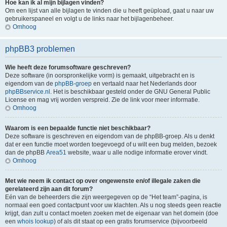
Hoe kan ik al mijn bijlagen vinden?
Om een lijst van alle bijlagen te vinden die u heeft geüpload, gaat u naar uw
gebruikerspaneel en volgt u de links naar het bijlagenbeheer.
Omhoog
phpBB3 problemen
Wie heeft deze forumsoftware geschreven?
Deze software (in oorspronkelijke vorm) is gemaakt, uitgebracht en is
eigendom van de
phpBB-groep
en vertaald naar het Nederlands door
phpBBservice.nl
. Het is beschikbaar gesteld onder de GNU General Public
License en mag vrij worden verspreid. Zie de link voor meer informatie.
Omhoog
Waarom is een bepaalde functie niet beschikbaar?
Deze software is geschreven en eigendom van de phpBB-groep. Als u denkt
dat er een functie moet worden toegevoegd of u wilt een bug melden, bezoek
dan de phpBB
Area51
website, waar u alle nodige informatie erover vindt.
Omhoog
Met wie neem ik contact op over ongewenste en/of illegale zaken die
gerelateerd zijn aan dit forum?
Eén van de beheerders die zijn weergegeven op de “Het team”-pagina, is
normaal een goed contactpunt voor uw klachten. Als u nog steeds geen reactie
krijgt, dan zult u contact moeten zoeken met de eigenaar van het domein (doe
een
whois lookup
) of als dit staat op een gratis forumservice (bijvoorbeeld