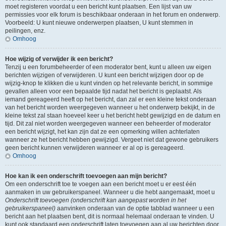
moet registeren voordat u een bericht kunt plaatsen. Een lijst van uw
permissies voor elk forum is beschikbaar onderaan in het forum en onderwerp.
Voorbeeld: U kunt nieuwe onderwerpen plaatsen, U kunt stemmen in
peilingen, enz.
Omhoog
Hoe wijzig of verwijder ik een bericht?
Tenzij u een forumbeheerder of een moderator bent, kunt u alleen uw eigen
berichten wijzigen of verwijderen. U kunt een bericht wijzigen door op de
wijzig-knop te klikken die u kunt vinden op het relevante bericht, in sommige
gevallen alleen voor een bepaalde tijd nadat het bericht is geplaatst. Als
iemand gereageerd heeft op het bericht, dan zal er een kleine tekst onderaan
van het bericht worden weergegeven wanneer u het onderwerp bekijkt, in de
kleine tekst zal staan hoeveel keer u het bericht hebt gewijzigd en de datum en
tijd. Dit zal niet worden weergegeven wanneer een beheerder of moderator
een bericht wijzigt, het kan zijn dat ze een opmerking willen achterlaten
wanneer ze het bericht hebben gewijzigd. Vergeet niet dat gewone gebruikers
geen bericht kunnen verwijderen wanneer er al op is gereageerd.
Omhoog
Hoe kan ik een onderschrift toevoegen aan mijn bericht?
Om een onderschrift toe te voegen aan een bericht moet u er eest één
aanmaken in uw gebruikerspaneel. Wanneer u die hebt aangemaakt, moet u
Onderschrift toevoegen (onderschrift kan aangepast worden in het
gebruikerspaneel)
aanvinken onderaan van de optie tabblad wanneer u een
bericht aan het plaatsen bent, dit is normaal helemaal onderaan te vinden. U
kunt ook standaard een onderschrift laten toevoegen aan al uw berichten door