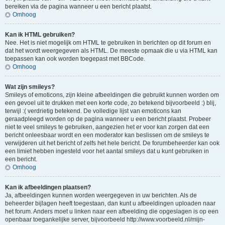
bereiken via de pagina wanneer u een bericht plaatst.
Omhoog
Kan ik HTML gebruiken?
Nee. Het is niet mogelijk om HTML te gebruiken in berichten op dit forum en
dat het wordt weergegeven als HTML. De meeste opmaak die u via HTML kan
toepassen kan ook worden toegepast met BBCode.
Omhoog
Wat zijn smileys?
Smileys of emoticons, zijn kleine afbeeldingen die gebruikt kunnen worden om
een gevoel uit te drukken met een korte code, zo betekend bijvoorbeeld :) blij,
terwijl :( verdrietig betekend. De volledige lijst van emoticons kan
geraadpleegd worden op de pagina wanneer u een bericht plaatst. Probeer
niet te veel smileys te gebruiken, aangezien het er voor kan zorgen dat een
bericht onleesbaar wordt en een moderator kan beslissen om de smileys te
verwijderen uit het bericht of zelfs het hele bericht. De forumbeheerder kan ook
een limiet hebben ingesteld voor het aantal smileys dat u kunt gebruiken in
een bericht.
Omhoog
Kan ik afbeeldingen plaatsen?
Ja, afbeeldingen kunnen worden weergegeven in uw berichten. Als de
beheerder bijlagen heeft toegestaan, dan kunt u afbeeldingen uploaden naar
het forum. Anders moet u linken naar een afbeelding die opgeslagen is op een
openbaar toegankelijke server, bijvoorbeeld http://www.voorbeeld.nl/mijn-