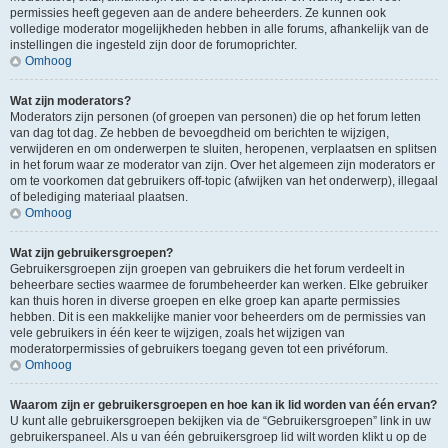
permissies heeft gegeven aan de andere beheerders. Ze kunnen ook
volledige moderator mogelijkheden hebben in alle forums, afhankelijk van de
instellingen die ingesteld zijn door de forumoprichter.
Omhoog
Wat zijn moderators?
Moderators zijn personen (of groepen van personen) die op het forum letten
van dag tot dag. Ze hebben de bevoegdheid om berichten te wijzigen,
verwijderen en om onderwerpen te sluiten, heropenen, verplaatsen en splitsen
in het forum waar ze moderator van zijn. Over het algemeen zijn moderators er
om te voorkomen dat gebruikers off-topic (afwijken van het onderwerp), illegaal
of belediging materiaal plaatsen.
Omhoog
Wat zijn gebruikersgroepen?
Gebruikersgroepen zijn groepen van gebruikers die het forum verdeelt in
beheerbare secties waarmee de forumbeheerder kan werken. Elke gebruiker
kan thuis horen in diverse groepen en elke groep kan aparte permissies
hebben. Dit is een makkelijke manier voor beheerders om de permissies van
vele gebruikers in één keer te wijzigen, zoals het wijzigen van
moderatorpermissies of gebruikers toegang geven tot een privéforum.
Omhoog
Waarom zijn er gebruikersgroepen en hoe kan ik lid worden van één ervan?
U kunt alle gebruikersgroepen bekijken via de “Gebruikersgroepen” link in uw
gebruikerspaneel. Als u van één gebruikersgroep lid wilt worden klikt u op de