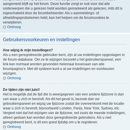
aangemeld blijft op het forum. Deze functie zorgt er ook voor dat alle
onderwerpen die u gelezen hebt worden gemarkeerd als gelezen, mits dit is
ingeschakeld door de forumbeheerder. Als u aanmeldings- of
afmeldingsprobelemen hebt, kan het helpen om de forumcookies te
verwijderen.
Omhoog
Gebruikersvoorkeuren en instellingen
Hoe wijzig ik mijn instellingen?
Als u een geregistreerde gebruiker bent, zijn al uw instellingen opgeslagen in
de forum-database. Om ze te wijzigen bezoekt u het gebruikerspaneel, een
link kan normaal worden gevonden helemaal bovenaan van alle
forumpagina’s. Met dit systeem kunt u al uw instellingen en voorkeuren
wijzigen.
Omhoog
De tijden zijn niet juist!
Het is mogelijk dat de tijd die is weergegeven van een andere tijdzone is dan
van waar u zich in bevindt. Als dit het geval is, bezoek dan uw
gebruikerspaneel en wijzig uw tijdzone zodat die overeenkomt met de locatie
waar u zich in bevindt, bijvoorbeeld Londen, Parijs, New York, Sydney, etc.
Vergeet niet dat het wijzigen van de tijdzone, net zoals de meeste instellingen,
alleen gedaan kan worden door geregistreerde gebruikers. Als u niet
geregistreerd bent, is dit een goed tijdstip om u te registeren.
Omhoog