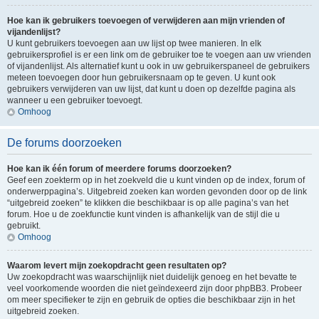
Hoe kan ik gebruikers toevoegen of verwijderen aan mijn vrienden of
vijandenlijst?
U kunt gebruikers toevoegen aan uw lijst op twee manieren. In elk
gebruikersprofiel is er een link om de gebruiker toe te voegen aan uw vrienden
of vijandenlijst. Als alternatief kunt u ook in uw gebruikerspaneel de gebruikers
meteen toevoegen door hun gebruikersnaam op te geven. U kunt ook
gebruikers verwijderen van uw lijst, dat kunt u doen op dezelfde pagina als
wanneer u een gebruiker toevoegt.
Omhoog
De forums doorzoeken
Hoe kan ik één forum of meerdere forums doorzoeken?
Geef een zoekterm op in het zoekveld die u kunt vinden op de index, forum of
onderwerppagina’s. Uitgebreid zoeken kan worden gevonden door op de link
“uitgebreid zoeken” te klikken die beschikbaar is op alle pagina’s van het
forum. Hoe u de zoekfunctie kunt vinden is afhankelijk van de stijl die u
gebruikt.
Omhoog
Waarom levert mijn zoekopdracht geen resultaten op?
Uw zoekopdracht was waarschijnlijk niet duidelijk genoeg en het bevatte te
veel voorkomende woorden die niet geïndexeerd zijn door phpBB3. Probeer
om meer specifieker te zijn en gebruik de opties die beschikbaar zijn in het
uitgebreid zoeken.