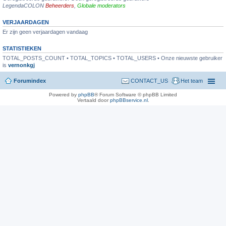
LegendaCOLON
Beheerders
,
Globale moderators
VERJAARDAGEN
Er zijn geen verjaardagen vandaag
STATISTIEKEN
TOTAL_POSTS_COUNT • TOTAL_TOPICS • TOTAL_USERS • Onze nieuwste gebruiker
is
vernonkgj
Forumindex
CONTACT_US
Het team
Powered by
phpBB
® Forum Software © phpBB Limited
Vertaald door
phpBBservice.nl
.