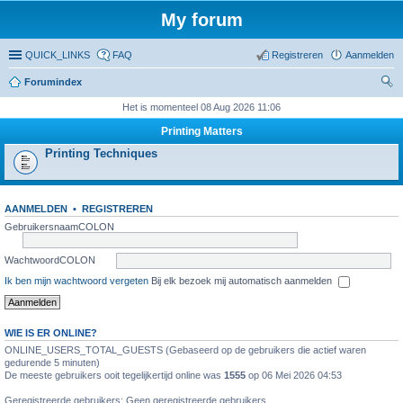
My forum
QUICK_LINKS
FAQ
Registreren
Aanmelden
Forumindex
oe
Het is momenteel 08 Aug 2026 11:06
ke
Printing Matters
n
Printing Techniques
AANMELDEN
•
REGISTREREN
GebruikersnaamCOLON
WachtwoordCOLON
Ik ben mijn wachtwoord vergeten
Bij elk bezoek mij automatisch aanmelden
WIE IS ER ONLINE?
ONLINE_USERS_TOTAL_GUESTS (Gebaseerd op de gebruikers die actief waren
gedurende 5 minuten)
De meeste gebruikers ooit tegelijkertijd online was
1555
op 06 Mei 2026 04:53
Geregistreerde gebruikers: Geen geregistreerde gebruikers