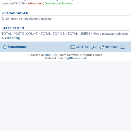
LegendaCOLON
Beheerders
,
Globale moderators
VERJAARDAGEN
Er zijn geen verjaardagen vandaag
STATISTIEKEN
TOTAL_POSTS_COUNT • TOTAL_TOPICS • TOTAL_USERS • Onze nieuwste gebruiker
is
vernonkgj
Forumindex
CONTACT_US
Het team
Powered by
phpBB
® Forum Software © phpBB Limited
Vertaald door
phpBBservice.nl
.