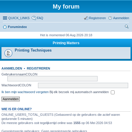
My forum
QUICK_LINKS
FAQ
Registreren
Aanmelden
Forumindex
oe
Het is momenteel 06 Aug 2026 20:18
ke
Printing Matters
n
Printing Techniques
AANMELDEN
•
REGISTREREN
GebruikersnaamCOLON
WachtwoordCOLON
Ik ben mijn wachtwoord vergeten
Bij elk bezoek mij automatisch aanmelden
WIE IS ER ONLINE?
ONLINE_USERS_TOTAL_GUESTS (Gebaseerd op de gebruikers die actief waren
gedurende 5 minuten)
De meeste gebruikers ooit tegelijkertijd online was
1555
op 06 Mei 2026 04:53
Geregistreerde gebruikers: Geen geregistreerde gebruikers