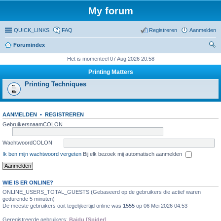
My forum
QUICK_LINKS
FAQ
Registreren
Aanmelden
Forumindex
oe
Het is momenteel 07 Aug 2026 20:58
ke
Printing Matters
n
Printing Techniques
AANMELDEN
•
REGISTREREN
GebruikersnaamCOLON
WachtwoordCOLON
Ik ben mijn wachtwoord vergeten
Bij elk bezoek mij automatisch aanmelden
WIE IS ER ONLINE?
ONLINE_USERS_TOTAL_GUESTS (Gebaseerd op de gebruikers die actief waren
gedurende 5 minuten)
De meeste gebruikers ooit tegelijkertijd online was
1555
op 06 Mei 2026 04:53
Geregistreerde gebruikers:
Baidu [Spider]