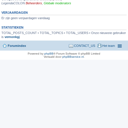
LegendaCOLON
Beheerders
,
Globale moderators
VERJAARDAGEN
Er zijn geen verjaardagen vandaag
STATISTIEKEN
TOTAL_POSTS_COUNT • TOTAL_TOPICS • TOTAL_USERS • Onze nieuwste gebruiker
is
vernonkgj
Forumindex
CONTACT_US
Het team
Powered by
phpBB
® Forum Software © phpBB Limited
Vertaald door
phpBBservice.nl
.