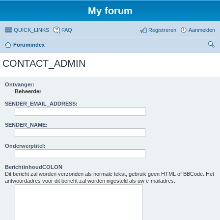
My forum
QUICK_LINKS
FAQ
Registreren
Aanmelden
Forumindex
oe
CONTACT_ADMIN
ke
n
Ontvanger:
Beheerder
SENDER_EMAIL_ADDRESS:
SENDER_NAME:
Onderwerptitel:
BerichtinhoudCOLON
Dit bericht zal worden verzonden als normale tekst, gebruik geen HTML of BBCode. Het
antwoordadres voor dit bericht zal worden ingesteld als uw e-mailadres.