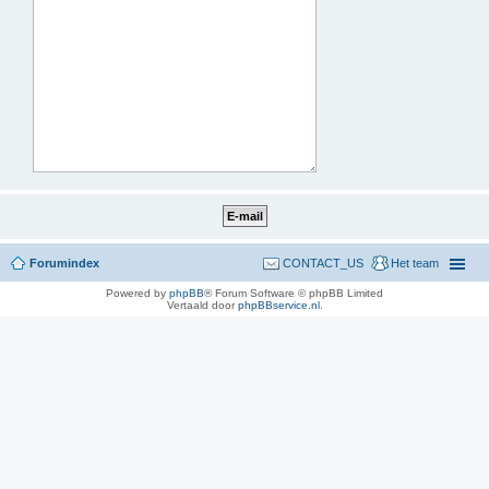
Forumindex
CONTACT_US
Het team
Powered by
phpBB
® Forum Software © phpBB Limited
Vertaald door
phpBBservice.nl
.