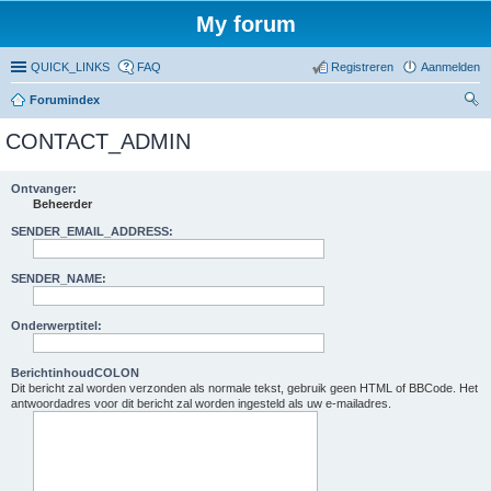
My forum
QUICK_LINKS
FAQ
Registreren
Aanmelden
Forumindex
oe
CONTACT_ADMIN
ke
n
Ontvanger:
Beheerder
SENDER_EMAIL_ADDRESS:
SENDER_NAME:
Onderwerptitel:
BerichtinhoudCOLON
Dit bericht zal worden verzonden als normale tekst, gebruik geen HTML of BBCode. Het
antwoordadres voor dit bericht zal worden ingesteld als uw e-mailadres.