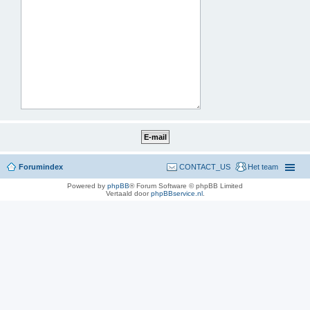
Forumindex
CONTACT_US
Het team
Powered by
phpBB
® Forum Software © phpBB Limited
Vertaald door
phpBBservice.nl
.