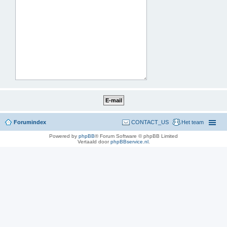
Forumindex
CONTACT_US
Het team
Powered by
phpBB
® Forum Software © phpBB Limited
Vertaald door
phpBBservice.nl
.