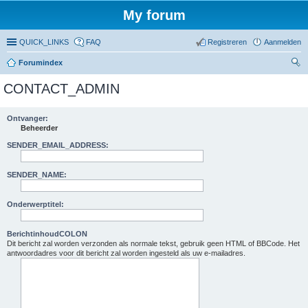
My forum
QUICK_LINKS
FAQ
Registreren
Aanmelden
Forumindex
oe
CONTACT_ADMIN
ke
n
Ontvanger:
Beheerder
SENDER_EMAIL_ADDRESS:
SENDER_NAME:
Onderwerptitel:
BerichtinhoudCOLON
Dit bericht zal worden verzonden als normale tekst, gebruik geen HTML of BBCode. Het
antwoordadres voor dit bericht zal worden ingesteld als uw e-mailadres.