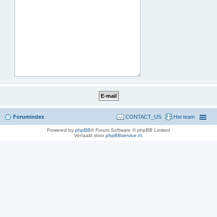
Forumindex
CONTACT_US
Het team
Powered by
phpBB
® Forum Software © phpBB Limited
Vertaald door
phpBBservice.nl
.