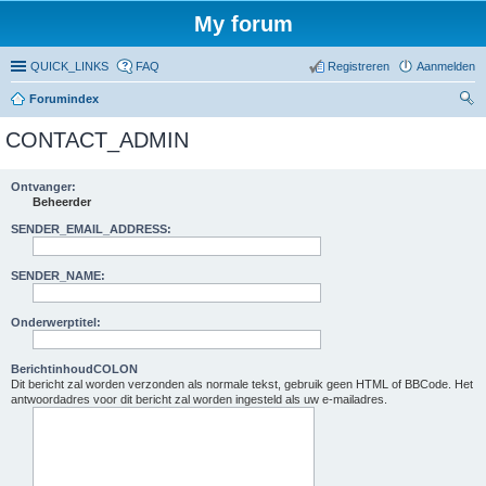
My forum
QUICK_LINKS
FAQ
Registreren
Aanmelden
Forumindex
oe
CONTACT_ADMIN
ke
n
Ontvanger:
Beheerder
SENDER_EMAIL_ADDRESS:
SENDER_NAME:
Onderwerptitel:
BerichtinhoudCOLON
Dit bericht zal worden verzonden als normale tekst, gebruik geen HTML of BBCode. Het
antwoordadres voor dit bericht zal worden ingesteld als uw e-mailadres.