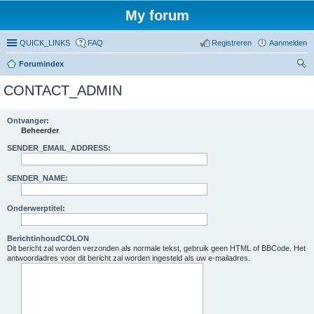
My forum
QUICK_LINKS
FAQ
Registreren
Aanmelden
Forumindex
oe
CONTACT_ADMIN
ke
n
Ontvanger:
Beheerder
SENDER_EMAIL_ADDRESS:
SENDER_NAME:
Onderwerptitel:
BerichtinhoudCOLON
Dit bericht zal worden verzonden als normale tekst, gebruik geen HTML of BBCode. Het
antwoordadres voor dit bericht zal worden ingesteld als uw e-mailadres.