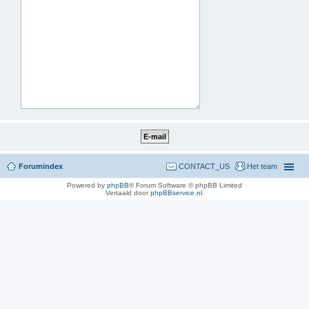
Forumindex
CONTACT_US
Het team
Powered by
phpBB
® Forum Software © phpBB Limited
Vertaald door
phpBBservice.nl
.