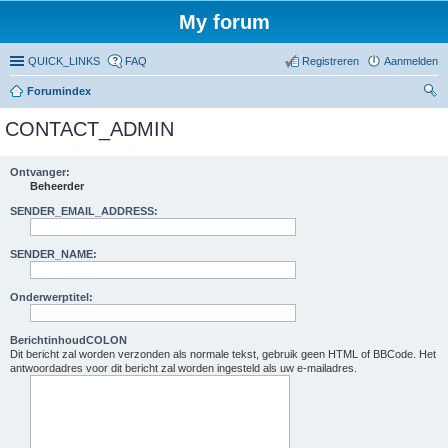
My forum
QUICK_LINKS
FAQ
Registreren
Aanmelden
Forumindex
oe
CONTACT_ADMIN
ke
n
Ontvanger:
Beheerder
SENDER_EMAIL_ADDRESS:
SENDER_NAME:
Onderwerptitel:
BerichtinhoudCOLON
Dit bericht zal worden verzonden als normale tekst, gebruik geen HTML of BBCode. Het
antwoordadres voor dit bericht zal worden ingesteld als uw e-mailadres.