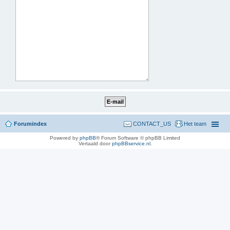
Forumindex
CONTACT_US
Het team
Powered by
phpBB
® Forum Software © phpBB Limited
Vertaald door
phpBBservice.nl
.