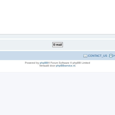
CONTACT_US
H
Powered by
phpBB
® Forum Software © phpBB Limited
Vertaald door
phpBBservice.nl
.