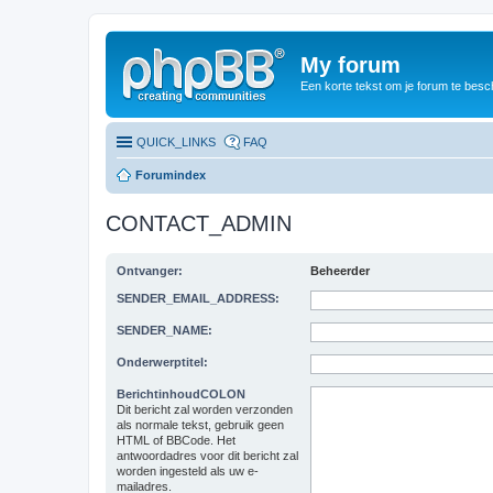
My forum
Een korte tekst om je forum te besc
QUICK_LINKS
FAQ
Forumindex
CONTACT_ADMIN
Ontvanger:
Beheerder
SENDER_EMAIL_ADDRESS:
SENDER_NAME:
Onderwerptitel:
BerichtinhoudCOLON
Dit bericht zal worden verzonden
als normale tekst, gebruik geen
HTML of BBCode. Het
antwoordadres voor dit bericht zal
worden ingesteld als uw e-
mailadres.