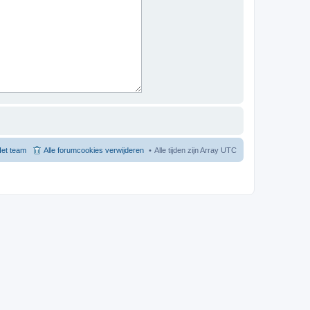
et team
Alle forumcookies verwijderen
Alle tijden zijn Array UTC