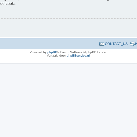
doorzoekt.
CONTACT_US
H
Powered by
phpBB
® Forum Software © phpBB Limited
Vertaald door
phpBBservice.nl
.