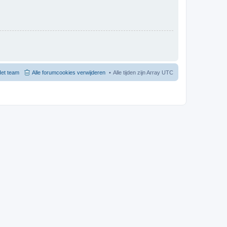
et team
Alle forumcookies verwijderen
Alle tijden zijn Array UTC