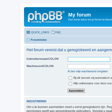
My forum
Een korte tekst om je forum te besc
QUICK_LINKS
FAQ
Forumindex
Het forum vereist dat u geregistreerd en aangem
GebruikersnaamCOLON
WachtwoordCOLON
Ik ben mijn wachtwoord vergeten
Bij elk bezoek mij automatisch
Mijn onlinestatus voor deze se
REGISTREREN
Om u te kunnen aanmelden moet u eerst geregisteerd zijn. Reg
permissies geeft aan geregistreerde gebruikers. Voordat u ga