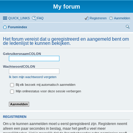
My forum
QUICK_LINKS
FAQ
Registreren
Aanmelden
Forumindex
oe
Het forum vereist dat u geregistreerd en aangemeld bent om
ke
de ledenlijst te kunnen bekijken.
n
GebruikersnaamCOLON
WachtwoordCOLON
Ik ben mijn wachtwoord vergeten
Bij elk bezoek mij automatisch aanmelden
Mijn onlinestatus voor deze sessie verbergen
REGISTREREN
Om u te kunnen aanmelden moet u eerst geregisteerd zijn. Registeren neemt
alleen een paar secondes in beslag, maar het geeft u veel meer