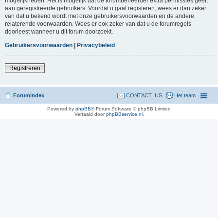
mogelijkheden. Het is mogelijk dat de forumbeheerder extra permissies geeft
aan geregistreerde gebruikers. Voordat u gaat registeren, wees er dan zeker
van dat u bekend wordt met onze gebruikersvoorwaarden en de andere
relaterende voorwaarden. Wees er ook zeker van dat u de forumregels
doorleest wanneer u dit forum doorzoekt.
Gebruikersvoorwaarden
|
Privacybeleid
Registreren
Forumindex
CONTACT_US
Het team
Powered by
phpBB
® Forum Software © phpBB Limited
Vertaald door
phpBBservice.nl
.