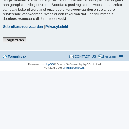
mogelijkheden. Het is mogelijk dat de forumbeheerder extra permissies geeft
aan geregistreerde gebruikers. Voordat u gaat registeren, wees er dan zeker
van dat u bekend wordt met onze gebruikersvoorwaarden en de andere
relaterende voorwaarden. Wees er ook zeker van dat u de forumregels
doorleest wanneer u dit forum doorzoekt.
Gebruikersvoorwaarden
|
Privacybeleid
Registreren
Forumindex
CONTACT_US
Het team
Powered by
phpBB
® Forum Software © phpBB Limited
Vertaald door
phpBBservice.nl
.