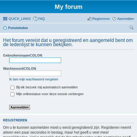
My forum
QUICK_LINKS
FAQ
Registreren
Aanmelden
Forumindex
oe
Het forum vereist dat u geregistreerd en aangemeld bent om
ke
de ledenlijst te kunnen bekijken.
n
GebruikersnaamCOLON
WachtwoordCOLON
Ik ben mijn wachtwoord vergeten
Bij elk bezoek mij automatisch aanmelden
Mijn onlinestatus voor deze sessie verbergen
REGISTREREN
Om u te kunnen aanmelden moet u eerst geregisteerd zijn. Registeren neemt
alleen een paar secondes in beslag, maar het geeft u veel meer