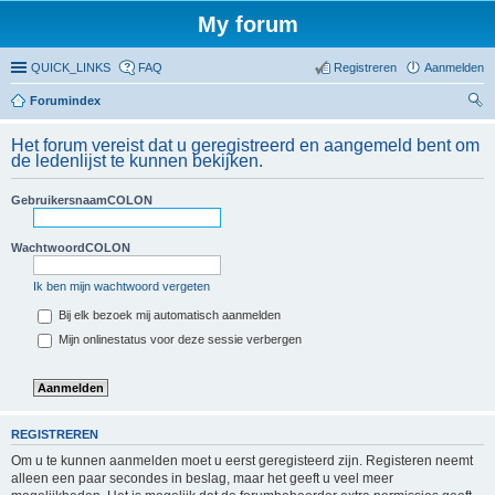
My forum
QUICK_LINKS
FAQ
Registreren
Aanmelden
Forumindex
oe
Het forum vereist dat u geregistreerd en aangemeld bent om
ke
de ledenlijst te kunnen bekijken.
n
GebruikersnaamCOLON
WachtwoordCOLON
Ik ben mijn wachtwoord vergeten
Bij elk bezoek mij automatisch aanmelden
Mijn onlinestatus voor deze sessie verbergen
REGISTREREN
Om u te kunnen aanmelden moet u eerst geregisteerd zijn. Registeren neemt
alleen een paar secondes in beslag, maar het geeft u veel meer