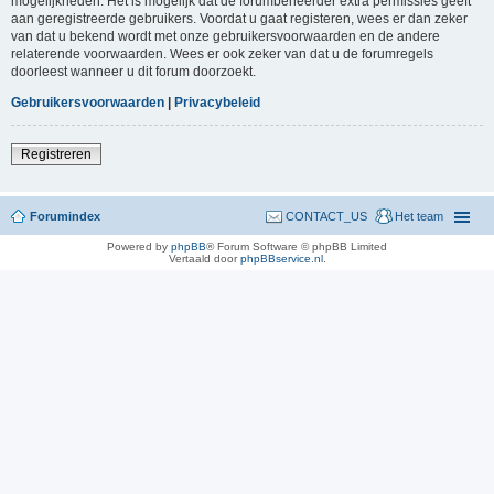
mogelijkheden. Het is mogelijk dat de forumbeheerder extra permissies geeft
aan geregistreerde gebruikers. Voordat u gaat registeren, wees er dan zeker
van dat u bekend wordt met onze gebruikersvoorwaarden en de andere
relaterende voorwaarden. Wees er ook zeker van dat u de forumregels
doorleest wanneer u dit forum doorzoekt.
Gebruikersvoorwaarden
|
Privacybeleid
Registreren
Forumindex
CONTACT_US
Het team
Powered by
phpBB
® Forum Software © phpBB Limited
Vertaald door
phpBBservice.nl
.