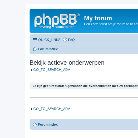
My forum
Een korte tekst om je forum te besc
QUICK_LINKS
FAQ
Forumindex
Bekijk actieve onderwerpen
GO_TO_SEARCH_ADV
Er zijn geen resultaten gevonden die overeenkomen met uw zoekopdr
GO_TO_SEARCH_ADV
Forumindex