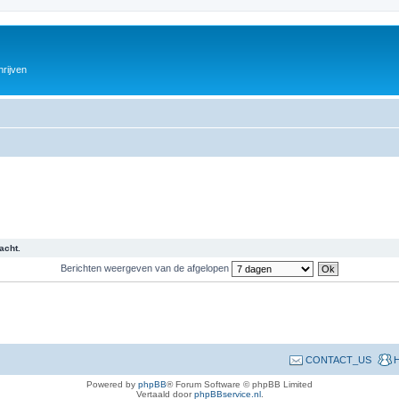
hrijven
acht.
Berichten weergeven van de afgelopen
CONTACT_US
H
Powered by
phpBB
® Forum Software © phpBB Limited
Vertaald door
phpBBservice.nl
.