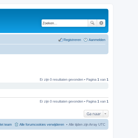
Registreren
Aanmelden
Er zijn 0 resultaten gevonden • Pagina
1
van
1
Er zijn 0 resultaten gevonden • Pagina
1
van
1
Ga naar
et team
Alle forumcookies verwijderen
Alle tijden zijn Array UTC