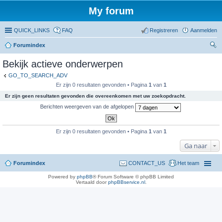
My forum
QUICK_LINKS
FAQ
Registreren
Aanmelden
Forumindex
oe
Bekijk actieve onderwerpen
ke
GO_TO_SEARCH_ADV
n
Er zijn 0 resultaten gevonden • Pagina
1
van
1
Er zijn geen resultaten gevonden die overeenkomen met uw zoekopdracht.
Berichten weergeven van de afgelopen
Er zijn 0 resultaten gevonden • Pagina
1
van
1
Ga naar
Forumindex
CONTACT_US
Het team
Powered by
phpBB
® Forum Software © phpBB Limited
Vertaald door
phpBBservice.nl
.