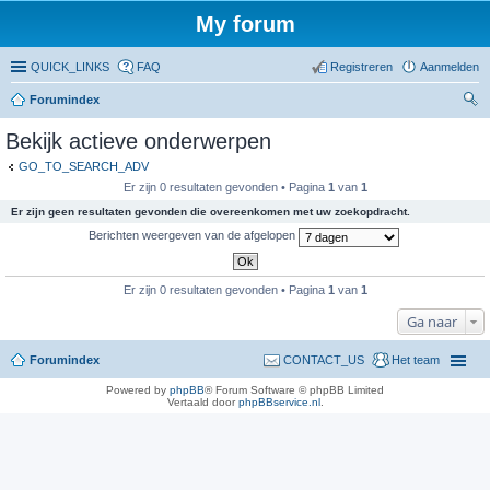
My forum
QUICK_LINKS
FAQ
Registreren
Aanmelden
Forumindex
oe
Bekijk actieve onderwerpen
ke
GO_TO_SEARCH_ADV
n
Er zijn 0 resultaten gevonden • Pagina
1
van
1
Er zijn geen resultaten gevonden die overeenkomen met uw zoekopdracht.
Berichten weergeven van de afgelopen
Er zijn 0 resultaten gevonden • Pagina
1
van
1
Ga naar
Forumindex
CONTACT_US
Het team
Powered by
phpBB
® Forum Software © phpBB Limited
Vertaald door
phpBBservice.nl
.