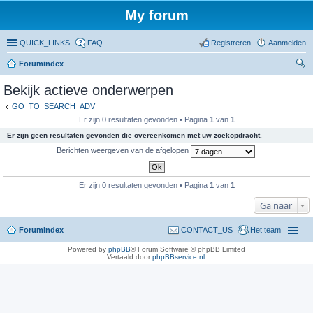
My forum
QUICK_LINKS
FAQ
Registreren
Aanmelden
Forumindex
oe
Bekijk actieve onderwerpen
ke
GO_TO_SEARCH_ADV
n
Er zijn 0 resultaten gevonden • Pagina
1
van
1
Er zijn geen resultaten gevonden die overeenkomen met uw zoekopdracht.
Berichten weergeven van de afgelopen
Er zijn 0 resultaten gevonden • Pagina
1
van
1
Ga naar
Forumindex
CONTACT_US
Het team
Powered by
phpBB
® Forum Software © phpBB Limited
Vertaald door
phpBBservice.nl
.