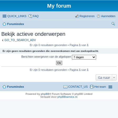
My forum
QUICK_LINKS
FAQ
Registreren
Aanmelden
Forumindex
oe
Bekijk actieve onderwerpen
ke
GO_TO_SEARCH_ADV
n
Er zijn 0 resultaten gevonden • Pagina
1
van
1
Er zijn geen resultaten gevonden die overeenkomen met uw zoekopdracht.
Berichten weergeven van de afgelopen
Er zijn 0 resultaten gevonden • Pagina
1
van
1
Ga naar
Forumindex
CONTACT_US
Het team
Powered by
phpBB
® Forum Software © phpBB Limited
Vertaald door
phpBBservice.nl
.