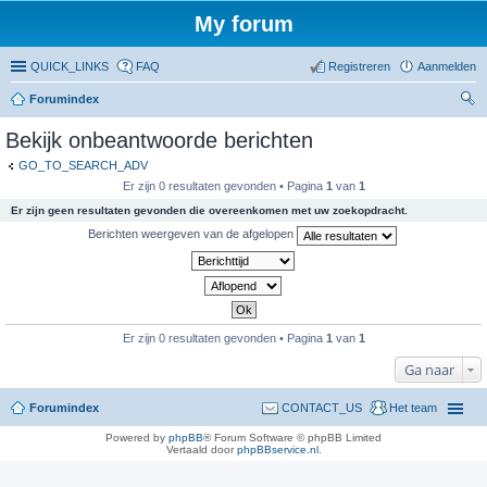
My forum
QUICK_LINKS
FAQ
Registreren
Aanmelden
Forumindex
oe
Bekijk onbeantwoorde berichten
ke
GO_TO_SEARCH_ADV
n
Er zijn 0 resultaten gevonden • Pagina
1
van
1
Er zijn geen resultaten gevonden die overeenkomen met uw zoekopdracht.
Berichten weergeven van de afgelopen
Er zijn 0 resultaten gevonden • Pagina
1
van
1
Ga naar
Forumindex
CONTACT_US
Het team
Powered by
phpBB
® Forum Software © phpBB Limited
Vertaald door
phpBBservice.nl
.