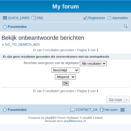
My forum
QUICK_LINKS
FAQ
Registreren
Aanmelden
Forumindex
oe
Bekijk onbeantwoorde berichten
ke
GO_TO_SEARCH_ADV
n
Er zijn 0 resultaten gevonden • Pagina
1
van
1
Er zijn geen resultaten gevonden die overeenkomen met uw zoekopdracht.
Berichten weergeven van de afgelopen
Er zijn 0 resultaten gevonden • Pagina
1
van
1
Ga naar
Forumindex
CONTACT_US
Het team
Powered by
phpBB
® Forum Software © phpBB Limited
Vertaald door
phpBBservice.nl
.