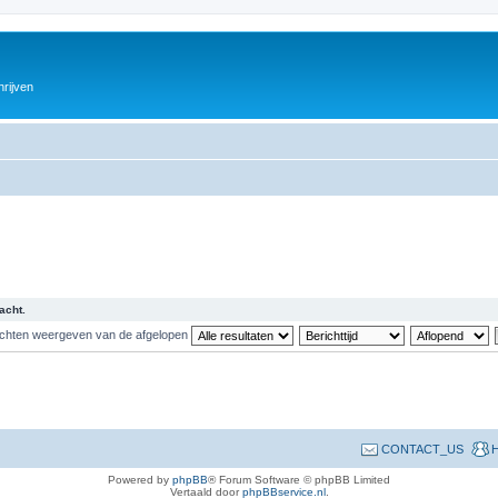
hrijven
acht.
ichten weergeven van de afgelopen
CONTACT_US
H
Powered by
phpBB
® Forum Software © phpBB Limited
Vertaald door
phpBBservice.nl
.