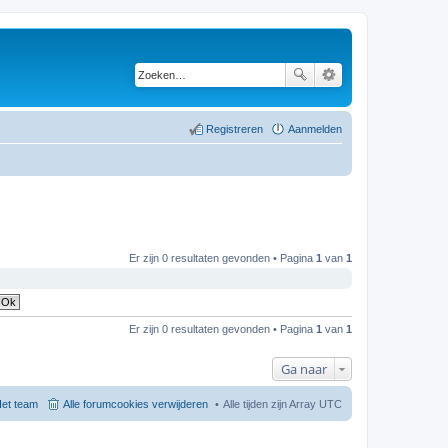
Registreren
Aanmelden
Er zijn 0 resultaten gevonden • Pagina
1
van
1
Er zijn 0 resultaten gevonden • Pagina
1
van
1
Ga naar
et team
Alle forumcookies verwijderen
Alle tijden zijn Array UTC