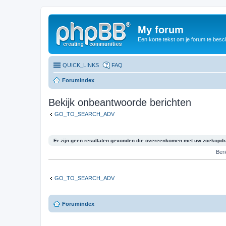
My forum
Een korte tekst om je forum te besc
QUICK_LINKS
FAQ
Forumindex
Bekijk onbeantwoorde berichten
GO_TO_SEARCH_ADV
Er zijn geen resultaten gevonden die overeenkomen met uw zoekopdr
Ber
GO_TO_SEARCH_ADV
Forumindex