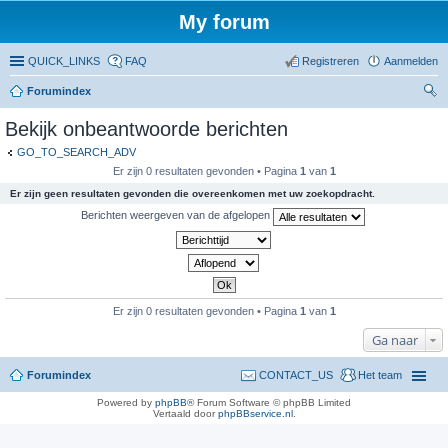
My forum
QUICK_LINKS
FAQ
Registreren
Aanmelden
Forumindex
oe
Bekijk onbeantwoorde berichten
ke
GO_TO_SEARCH_ADV
n
Er zijn 0 resultaten gevonden • Pagina
1
van
1
Er zijn geen resultaten gevonden die overeenkomen met uw zoekopdracht.
Berichten weergeven van de afgelopen
Er zijn 0 resultaten gevonden • Pagina
1
van
1
Ga naar
Forumindex
CONTACT_US
Het team
Powered by
phpBB
® Forum Software © phpBB Limited
Vertaald door
phpBBservice.nl
.