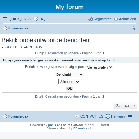
My forum
QUICK_LINKS
FAQ
Registreren
Aanmelden
Forumindex
oe
Bekijk onbeantwoorde berichten
ke
GO_TO_SEARCH_ADV
n
Er zijn 0 resultaten gevonden • Pagina
1
van
1
Er zijn geen resultaten gevonden die overeenkomen met uw zoekopdracht.
Berichten weergeven van de afgelopen
Er zijn 0 resultaten gevonden • Pagina
1
van
1
Ga naar
Forumindex
CONTACT_US
Het team
Powered by
phpBB
® Forum Software © phpBB Limited
Vertaald door
phpBBservice.nl
.