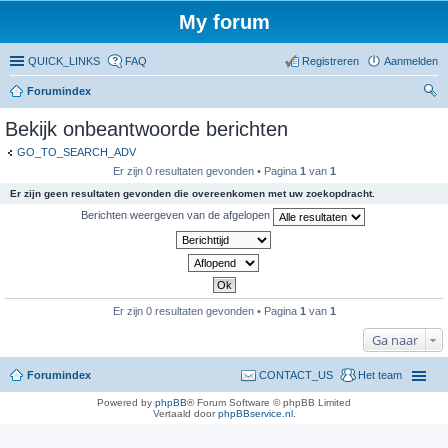
My forum
QUICK_LINKS
FAQ
Registreren
Aanmelden
Forumindex
oe
Bekijk onbeantwoorde berichten
ke
GO_TO_SEARCH_ADV
n
Er zijn 0 resultaten gevonden • Pagina
1
van
1
Er zijn geen resultaten gevonden die overeenkomen met uw zoekopdracht.
Berichten weergeven van de afgelopen
Er zijn 0 resultaten gevonden • Pagina
1
van
1
Ga naar
Forumindex
CONTACT_US
Het team
Powered by
phpBB
® Forum Software © phpBB Limited
Vertaald door
phpBBservice.nl
.