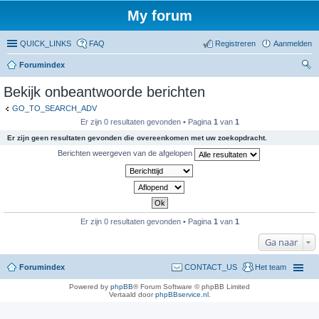
My forum
QUICK_LINKS
FAQ
Registreren
Aanmelden
Forumindex
oe
Bekijk onbeantwoorde berichten
ke
GO_TO_SEARCH_ADV
n
Er zijn 0 resultaten gevonden • Pagina
1
van
1
Er zijn geen resultaten gevonden die overeenkomen met uw zoekopdracht.
Berichten weergeven van de afgelopen
Er zijn 0 resultaten gevonden • Pagina
1
van
1
Ga naar
Forumindex
CONTACT_US
Het team
Powered by
phpBB
® Forum Software © phpBB Limited
Vertaald door
phpBBservice.nl
.