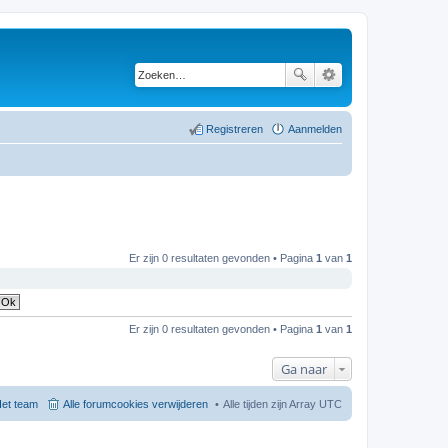
Registreren
Aanmelden
Er zijn 0 resultaten gevonden • Pagina
1
van
1
Er zijn 0 resultaten gevonden • Pagina
1
van
1
Ga naar
et team
Alle forumcookies verwijderen
Alle tijden zijn Array UTC