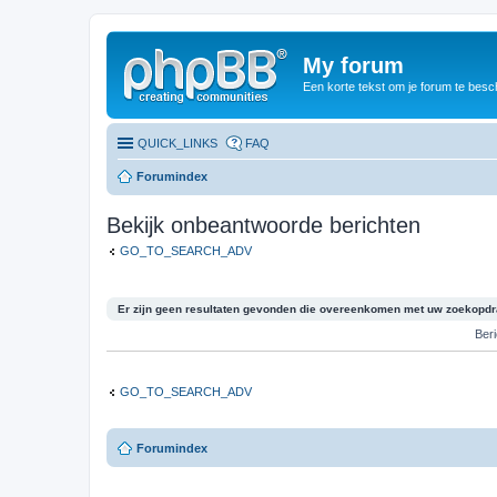
My forum
Een korte tekst om je forum te besc
QUICK_LINKS
FAQ
Forumindex
Bekijk onbeantwoorde berichten
GO_TO_SEARCH_ADV
Er zijn geen resultaten gevonden die overeenkomen met uw zoekopdr
Ber
GO_TO_SEARCH_ADV
Forumindex