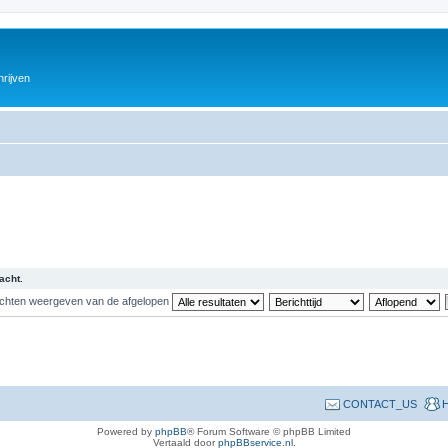
hrijven
acht.
ichten weergeven van de afgelopen
CONTACT_US
H
Powered by
phpBB
® Forum Software © phpBB Limited
Vertaald door
phpBBservice.nl
.