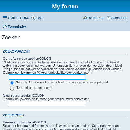
My forum
QUICK_LINKS
FAQ
Registreren
Aanmelden
Forumindex
Zoeken
ZOEKOPDRACHT
Op trefwoorden zoekenCOLON
Plaats
+
voor een woord welke gevonden moet worden en plaats
-
voor een woord
welke niet gevonden moet worden. U kunt een lijst van woorden verdelen doormiddel
van
|
tussen de haakjes te plaatsen als één van de woorden gevonden moet worden.
Gebruik een jokerteken (*) voor gedeeltelijke overeenkomsten.
Naar alle termen zoeken of gebruik een opgegeven zoekopdracht
Naar enige termen zoeken
Naar auteur zoekenCOLON
Gebruik het jokerteken (*) voor gedeeltelijke overeenkomsten.
ZOEKOPTIES
Forums doorzoekenCOLON
Selecteer het forum of forums waar u in wenst te gaan zoeken. Subforums worden
automatisch doorzocht als u de functie “subforums doorzoeken” niet uitschakeld