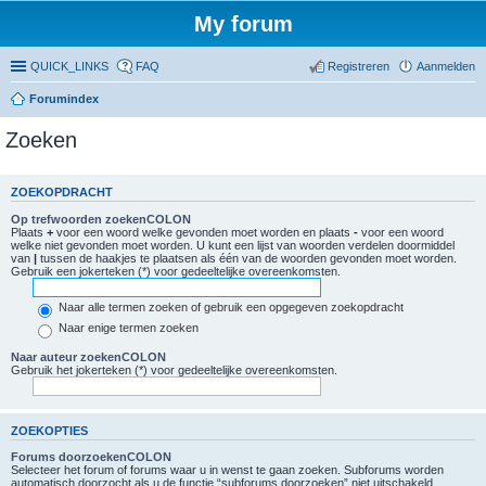
My forum
QUICK_LINKS
FAQ
Registreren
Aanmelden
Forumindex
Zoeken
ZOEKOPDRACHT
Op trefwoorden zoekenCOLON
Plaats
+
voor een woord welke gevonden moet worden en plaats
-
voor een woord
welke niet gevonden moet worden. U kunt een lijst van woorden verdelen doormiddel
van
|
tussen de haakjes te plaatsen als één van de woorden gevonden moet worden.
Gebruik een jokerteken (*) voor gedeeltelijke overeenkomsten.
Naar alle termen zoeken of gebruik een opgegeven zoekopdracht
Naar enige termen zoeken
Naar auteur zoekenCOLON
Gebruik het jokerteken (*) voor gedeeltelijke overeenkomsten.
ZOEKOPTIES
Forums doorzoekenCOLON
Selecteer het forum of forums waar u in wenst te gaan zoeken. Subforums worden
automatisch doorzocht als u de functie “subforums doorzoeken” niet uitschakeld