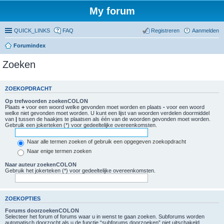
My forum
QUICK_LINKS
FAQ
Registreren
Aanmelden
Forumindex
Zoeken
ZOEKOPDRACHT
Op trefwoorden zoekenCOLON
Plaats
+
voor een woord welke gevonden moet worden en plaats
-
voor een woord
welke niet gevonden moet worden. U kunt een lijst van woorden verdelen doormiddel
van
|
tussen de haakjes te plaatsen als één van de woorden gevonden moet worden.
Gebruik een jokerteken (*) voor gedeeltelijke overeenkomsten.
Naar alle termen zoeken of gebruik een opgegeven zoekopdracht
Naar enige termen zoeken
Naar auteur zoekenCOLON
Gebruik het jokerteken (*) voor gedeeltelijke overeenkomsten.
ZOEKOPTIES
Forums doorzoekenCOLON
Selecteer het forum of forums waar u in wenst te gaan zoeken. Subforums worden
automatisch doorzocht als u de functie “subforums doorzoeken” niet uitschakeld