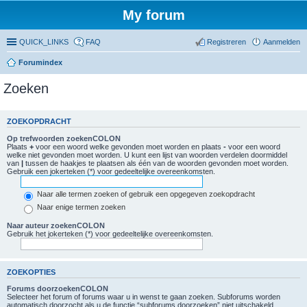
My forum
QUICK_LINKS
FAQ
Registreren
Aanmelden
Forumindex
Zoeken
ZOEKOPDRACHT
Op trefwoorden zoekenCOLON
Plaats
+
voor een woord welke gevonden moet worden en plaats
-
voor een woord
welke niet gevonden moet worden. U kunt een lijst van woorden verdelen doormiddel
van
|
tussen de haakjes te plaatsen als één van de woorden gevonden moet worden.
Gebruik een jokerteken (*) voor gedeeltelijke overeenkomsten.
Naar alle termen zoeken of gebruik een opgegeven zoekopdracht
Naar enige termen zoeken
Naar auteur zoekenCOLON
Gebruik het jokerteken (*) voor gedeeltelijke overeenkomsten.
ZOEKOPTIES
Forums doorzoekenCOLON
Selecteer het forum of forums waar u in wenst te gaan zoeken. Subforums worden
automatisch doorzocht als u de functie “subforums doorzoeken” niet uitschakeld