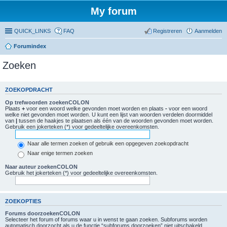
My forum
QUICK_LINKS
FAQ
Registreren
Aanmelden
Forumindex
Zoeken
ZOEKOPDRACHT
Op trefwoorden zoekenCOLON
Plaats
+
voor een woord welke gevonden moet worden en plaats
-
voor een woord
welke niet gevonden moet worden. U kunt een lijst van woorden verdelen doormiddel
van
|
tussen de haakjes te plaatsen als één van de woorden gevonden moet worden.
Gebruik een jokerteken (*) voor gedeeltelijke overeenkomsten.
Naar alle termen zoeken of gebruik een opgegeven zoekopdracht
Naar enige termen zoeken
Naar auteur zoekenCOLON
Gebruik het jokerteken (*) voor gedeeltelijke overeenkomsten.
ZOEKOPTIES
Forums doorzoekenCOLON
Selecteer het forum of forums waar u in wenst te gaan zoeken. Subforums worden
automatisch doorzocht als u de functie “subforums doorzoeken” niet uitschakeld