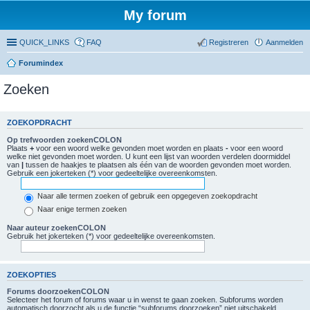
My forum
QUICK_LINKS
FAQ
Registreren
Aanmelden
Forumindex
Zoeken
ZOEKOPDRACHT
Op trefwoorden zoekenCOLON
Plaats
+
voor een woord welke gevonden moet worden en plaats
-
voor een woord
welke niet gevonden moet worden. U kunt een lijst van woorden verdelen doormiddel
van
|
tussen de haakjes te plaatsen als één van de woorden gevonden moet worden.
Gebruik een jokerteken (*) voor gedeeltelijke overeenkomsten.
Naar alle termen zoeken of gebruik een opgegeven zoekopdracht
Naar enige termen zoeken
Naar auteur zoekenCOLON
Gebruik het jokerteken (*) voor gedeeltelijke overeenkomsten.
ZOEKOPTIES
Forums doorzoekenCOLON
Selecteer het forum of forums waar u in wenst te gaan zoeken. Subforums worden
automatisch doorzocht als u de functie “subforums doorzoeken” niet uitschakeld