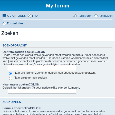
My forum
QUICK_LINKS
FAQ
Registreren
Aanmelden
Forumindex
Zoeken
ZOEKOPDRACHT
Op trefwoorden zoekenCOLON
Plaats
+
voor een woord welke gevonden moet worden en plaats
-
voor een woord
welke niet gevonden moet worden. U kunt een lijst van woorden verdelen doormiddel
van
|
tussen de haakjes te plaatsen als één van de woorden gevonden moet worden.
Gebruik een jokerteken (*) voor gedeeltelijke overeenkomsten.
Naar alle termen zoeken of gebruik een opgegeven zoekopdracht
Naar enige termen zoeken
Naar auteur zoekenCOLON
Gebruik het jokerteken (*) voor gedeeltelijke overeenkomsten.
ZOEKOPTIES
Forums doorzoekenCOLON
Selecteer het forum of forums waar u in wenst te gaan zoeken. Subforums worden
automatisch doorzocht als u de functie “subforums doorzoeken” niet uitschakeld