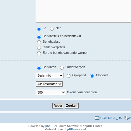
Ja
Nee
Berichttitels en berichttekst
Berichttekst
Onderwerptitels
Eerste bericht van onderwerpen
Berichten
Onderwerpen
Oplopend
Aflopend
tekens van berichten
CONTACT_US
H
Powered by
phpBB
® Forum Software © phpBB Limited
Vertaald door
phpBBservice.nl
.