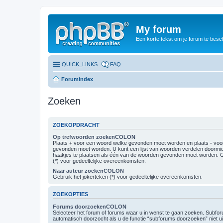
My forum
Een korte tekst om je forum te besc
QUICK_LINKS
FAQ
Forumindex
Zoeken
ZOEKOPDRACHT
Op trefwoorden zoekenCOLON
Plaats
+
voor een woord welke gevonden moet worden en plaats
-
voor
gevonden moet worden. U kunt een lijst van woorden verdelen doormi
haakjes te plaatsen als één van de woorden gevonden moet worden. G
(*) voor gedeeltelijke overeenkomsten.
Naar auteur zoekenCOLON
Gebruik het jokerteken (*) voor gedeeltelijke overeenkomsten.
ZOEKOPTIES
Forums doorzoekenCOLON
Selecteer het forum of forums waar u in wenst te gaan zoeken. Subf
automatisch doorzocht als u de functie “subforums doorzoeken” niet ui