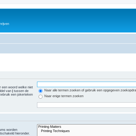
hrijven
 een woord welke niet
Naar alle termen zoeken of gebruik een opgegeven zoekopdr
ddel van
|
tussen de
ebruik een jokerteken
Naar enige termen zoeken
orums worden
tschakeld hieronder.