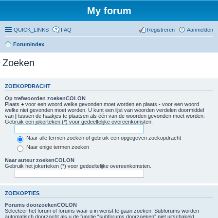
My forum
QUICK_LINKS
FAQ
Registreren
Aanmelden
Forumindex
Zoeken
ZOEKOPDRACHT
Op trefwoorden zoekenCOLON
Plaats
+
voor een woord welke gevonden moet worden en plaats
-
voor een woord
welke niet gevonden moet worden. U kunt een lijst van woorden verdelen doormiddel
van
|
tussen de haakjes te plaatsen als één van de woorden gevonden moet worden.
Gebruik een jokerteken (*) voor gedeeltelijke overeenkomsten.
Naar alle termen zoeken of gebruik een opgegeven zoekopdracht
Naar enige termen zoeken
Naar auteur zoekenCOLON
Gebruik het jokerteken (*) voor gedeeltelijke overeenkomsten.
ZOEKOPTIES
Forums doorzoekenCOLON
Selecteer het forum of forums waar u in wenst te gaan zoeken. Subforums worden
automatisch doorzocht als u de functie “subforums doorzoeken” niet uitschakeld