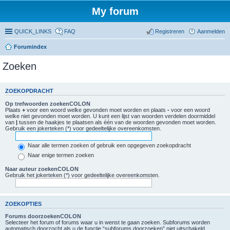
My forum
QUICK_LINKS
FAQ
Registreren
Aanmelden
Forumindex
Zoeken
ZOEKOPDRACHT
Op trefwoorden zoekenCOLON
Plaats
+
voor een woord welke gevonden moet worden en plaats
-
voor een woord
welke niet gevonden moet worden. U kunt een lijst van woorden verdelen doormiddel
van
|
tussen de haakjes te plaatsen als één van de woorden gevonden moet worden.
Gebruik een jokerteken (*) voor gedeeltelijke overeenkomsten.
Naar alle termen zoeken of gebruik een opgegeven zoekopdracht
Naar enige termen zoeken
Naar auteur zoekenCOLON
Gebruik het jokerteken (*) voor gedeeltelijke overeenkomsten.
ZOEKOPTIES
Forums doorzoekenCOLON
Selecteer het forum of forums waar u in wenst te gaan zoeken. Subforums worden
automatisch doorzocht als u de functie “subforums doorzoeken” niet uitschakeld