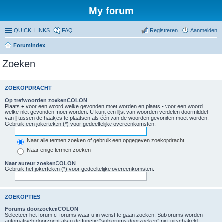
My forum
QUICK_LINKS
FAQ
Registreren
Aanmelden
Forumindex
Zoeken
ZOEKOPDRACHT
Op trefwoorden zoekenCOLON
Plaats
+
voor een woord welke gevonden moet worden en plaats
-
voor een woord
welke niet gevonden moet worden. U kunt een lijst van woorden verdelen doormiddel
van
|
tussen de haakjes te plaatsen als één van de woorden gevonden moet worden.
Gebruik een jokerteken (*) voor gedeeltelijke overeenkomsten.
Naar alle termen zoeken of gebruik een opgegeven zoekopdracht
Naar enige termen zoeken
Naar auteur zoekenCOLON
Gebruik het jokerteken (*) voor gedeeltelijke overeenkomsten.
ZOEKOPTIES
Forums doorzoekenCOLON
Selecteer het forum of forums waar u in wenst te gaan zoeken. Subforums worden
automatisch doorzocht als u de functie “subforums doorzoeken” niet uitschakeld