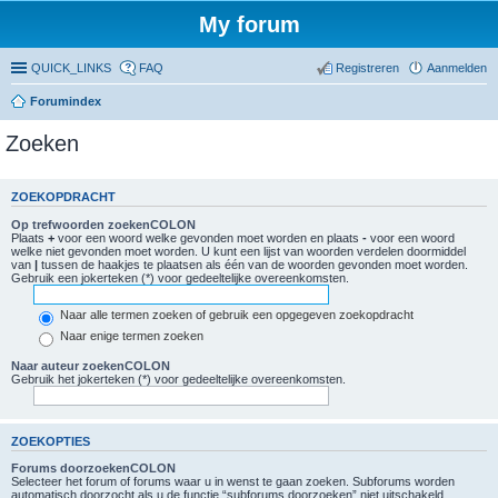
My forum
QUICK_LINKS
FAQ
Registreren
Aanmelden
Forumindex
Zoeken
ZOEKOPDRACHT
Op trefwoorden zoekenCOLON
Plaats
+
voor een woord welke gevonden moet worden en plaats
-
voor een woord
welke niet gevonden moet worden. U kunt een lijst van woorden verdelen doormiddel
van
|
tussen de haakjes te plaatsen als één van de woorden gevonden moet worden.
Gebruik een jokerteken (*) voor gedeeltelijke overeenkomsten.
Naar alle termen zoeken of gebruik een opgegeven zoekopdracht
Naar enige termen zoeken
Naar auteur zoekenCOLON
Gebruik het jokerteken (*) voor gedeeltelijke overeenkomsten.
ZOEKOPTIES
Forums doorzoekenCOLON
Selecteer het forum of forums waar u in wenst te gaan zoeken. Subforums worden
automatisch doorzocht als u de functie “subforums doorzoeken” niet uitschakeld