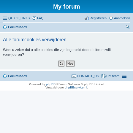
My forum
QUICK_LINKS
FAQ
Registreren
Aanmelden
Forumindex
oe
Alle forumcookies verwijderen
ke
n
Weet u zeker dat u alle cookies die zijn ingesteld door dit forum wilt
verwijderen?
Forumindex
CONTACT_US
Het team
Powered by
phpBB
® Forum Software © phpBB Limited
Vertaald door
phpBBservice.nl
.