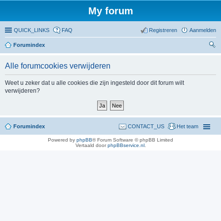
My forum
QUICK_LINKS
FAQ
Registreren
Aanmelden
Forumindex
oe
Alle forumcookies verwijderen
ke
n
Weet u zeker dat u alle cookies die zijn ingesteld door dit forum wilt
verwijderen?
Forumindex
CONTACT_US
Het team
Powered by
phpBB
® Forum Software © phpBB Limited
Vertaald door
phpBBservice.nl
.