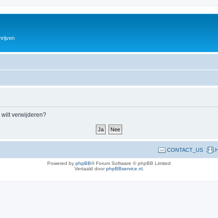
hrijven
m wilt verwijderen?
CONTACT_US
H
Powered by
phpBB
® Forum Software © phpBB Limited
Vertaald door
phpBBservice.nl
.